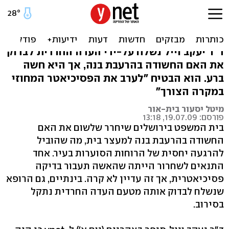
לפני בדיקת "האם המרעיבה"
- הפסיכיאטר נבלם
ד"ר יעקב וייל נשלח על-ידי העדה החרדית לבדוק
את האם החשודה בהרעבת בנה, אך היא חשה
ברע. הוא הבטיח "לערב את הפסיכיאטר המחוזי
במקרה הצורך"
מיטל יסעור בית-אור
פורסם: 19.07.09, 13:18
בית המשפט בירושלים שיחרר שלשום את האם
החשודה בהרעבת בנה למעצר בית, מה שהוביל
להרגעה יחסית של הרוחות הסוערות בעיר. אחד
התנאים לשחרור הייתה שהאשה תעבור בדיקה
פסיכיאטרית, אך זה עדיין לא קרה. בינתיים, גם הרופא
שנשלח לבדוק אותה מטעם העדה החרדית נתקל
בסירוב.