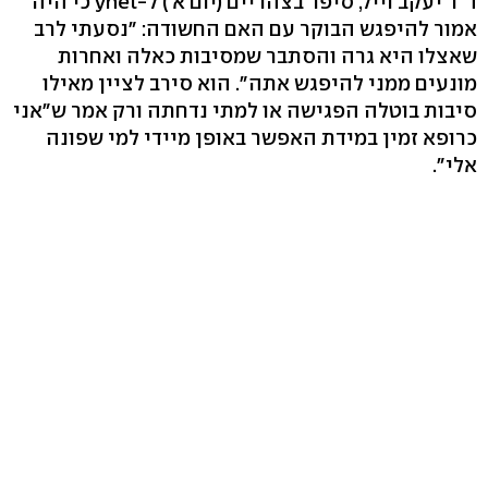
ד"ר יעקב וייל, סיפר בצהריים (יום א') ל-ynet כי היה
אמור להיפגש הבוקר עם האם החשודה: "נסעתי לרב
שאצלו היא גרה והסתבר שמסיבות כאלה ואחרות
מונעים ממני להיפגש אתה". הוא סירב לציין מאילו
סיבות בוטלה הפגישה או למתי נדחתה ורק אמר ש"אני
כרופא זמין במידת האפשר באופן מיידי למי שפונה
אלי".