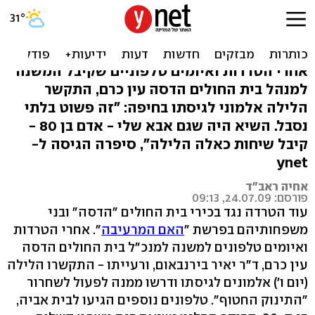
הוטרדו קרוביו של ד"ר
בירנבאום מהדסה
אחרי הטרדות ואיומים טלפוניים שקיבל המשנה
למנהל בית החולים הדסה עין כרם, התקשר
הלילה אלמוני לגיסתו בחיפה: "זה פשוט בלתי
נסבל. השיא היה שגם אבא שלי - אדם בן 80 -
קיבל שיחות כאלה הלילה", סיפרה הגיסה ל-
ynet
אחיה ראב"ד
פורסם: 24.07.09, 09:13
עוד הטרדה נגד בכירי בית החולים "הדסה" ובני
משפחותיהם בפרשת "
האם המרעיבה
". אחרי הטרדות
ואיומים טלפונים למשנה למנכ"ל בית החולים הדסה
עין כרם, ד"ר יאיר בירנבאום, ורעייתו - התקשרו הלילה
(יום ו') אלמונים לגיסתו ודרשו ממנה לפעול לשחרור
"התינוק החטוף". טלפונים נוספים הגיעו לבית אביה,