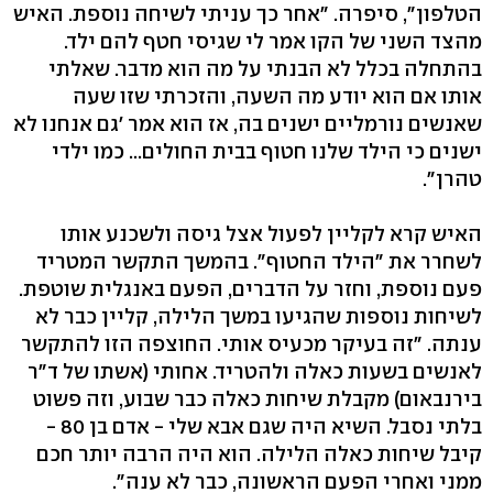
הטלפון", סיפרה. "אחר כך עניתי לשיחה נוספת. האיש
מהצד השני של הקו אמר לי שגיסי חטף להם ילד.
בהתחלה בכלל לא הבנתי על מה הוא מדבר. שאלתי
אותו אם הוא יודע מה השעה, והזכרתי שזו שעה
שאנשים נורמליים ישנים בה, אז הוא אמר 'גם אנחנו לא
ישנים כי הילד שלנו חטוף בבית החולים... כמו ילדי
טהרן".
האיש קרא לקליין לפעול אצל גיסה ולשכנע אותו
לשחרר את "הילד החטוף". בהמשך התקשר המטריד
פעם נוספת, וחזר על הדברים, הפעם באנגלית שוטפת.
לשיחות נוספות שהגיעו במשך הלילה, קליין כבר לא
ענתה. "זה בעיקר מכעיס אותי. החוצפה הזו להתקשר
לאנשים בשעות כאלה ולהטריד. אחותי (אשתו של ד"ר
בירנבאום) מקבלת שיחות כאלה כבר שבוע, וזה פשוט
בלתי נסבל. השיא היה שגם אבא שלי - אדם בן 80 -
קיבל שיחות כאלה הלילה. הוא היה הרבה יותר חכם
ממני ואחרי הפעם הראשונה, כבר לא ענה".