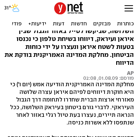
דיווח: שלושה תיירים
אמריקנים נעצרו באיראן
השלושה, שביקשו לטייל באזור הגבול שבין
איראן ועיראק, דיווחו בשיחת טלפון כי נכנסו
בטעות לשטח איראן ונעצרו על ידי כוחות
הביטחון. מחלקת המדינה האמריקנית בודקת את
הדיווח
AP
פורסם: 01.08.09, 02:08
מחלקת המדינה האמריקנית הודיעה אמש (יום ו') כי
היא חוקרת דיווחים לפיהם איראן עצרה שלושה
מאזרחי ארצות הברית שחדרו לתחומה דרך הגבול
העיראקי. לדברי גורם ביטחון בעיראק השלושה, ככל
הנראה תיירים, נעצרו בעת טיול רגלי באזור לאחר
שנתפסו ללא אשרות כניסה.