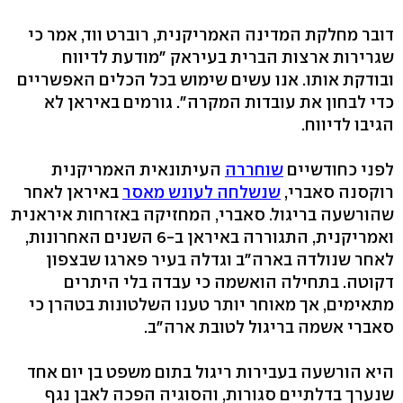
דובר מחלקת המדינה האמריקנית, רוברט ווד, אמר כי
שגרירות ארצות הברית בעיראק "מודעת לדיווח
ובודקת אותו. אנו עשים שימוש בכל הכלים האפשריים
כדי לבחון את עובדות המקרה". גורמים באיראן לא
הגיבו לדיווח.
לפני כחודשיים
שוחררה
העיתונאית האמריקנית
רוקסנה סאברי,
שנשלחה לעונש מאסר
באיראן לאחר
שהורשעה בריגול. סאברי, המחזיקה באזרחות איראנית
ואמריקנית, התגוררה באיראן ב-6 השנים האחרונות,
לאחר שנולדה בארה"ב וגדלה בעיר פארגו שבצפון
דקוטה. בתחילה הואשמה כי עבדה בלי היתרים
מתאימים, אך מאוחר יותר טענו השלטונות בטהרן כי
סאברי אשמה בריגול לטובת ארה"ב.
היא הורשעה בעבירות ריגול בתום משפט בן יום אחד
שנערך בדלתיים סגורות, והסוגיה הפכה לאבן נגף