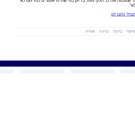
 שמכסה את כל חלקי גופו, בדיוק כפי שהיינו אומרים לנודיסט לא
א".
ה? כתבו לנו
רקוזי
בריכת
בריכה
שחייה