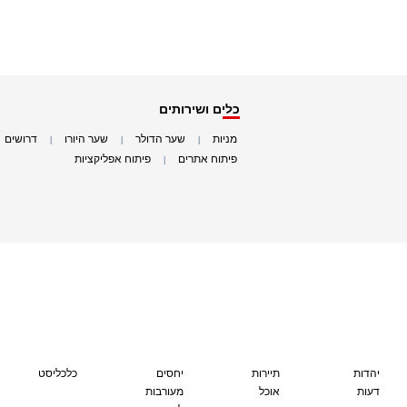
כלים ושירותים
מניות
שער הדולר
שער היורו
דרושים
|
|
|
|
פיתוח אתרים
פיתוח אפליקציות
|
|
יהדות
תיירות
יחסים
כלכליסט
דעות
אוכל
מעורבות