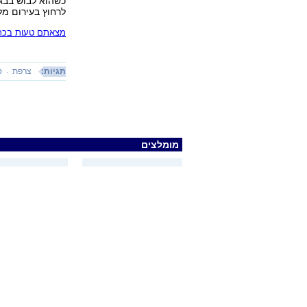
כשהוא לבוש בבגד
לרחוץ בעירום מל
מצאתם טעות בכתב
תגיות:
צרפת
ס
מומלצים