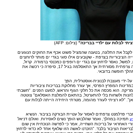
ציתי לבלות עם ילדיי בבריכה"
(צילום: AFP)
קבל את התלונה, בטענה שהמציל פשוט אכף את החוקים הנוגעים
יה הציבוריות בצרפת - שקובעים אילו סוגי בגדי ים מותר לרוחצים
, למשל, נאסר לרחוץ עם בגדי ים רופפים כמכנסי ברמודה. קרול,
שנולדה במשפחה צרפתית מסורתית אך התאסלמה בגיל 17, סיפרה כי רכשה את
הלך חופשה בדובאי.
 על-ידי מעצבת לבנונית-אוסטרלית, הפך
מדינות המפרץ הפרסי, אך עורר מחלוקת בבריכות ציבוריות
מריקה. הוא מכסה את כל חלקי הגוף והראש, למעט הפנים. "חשבתי
להנות ולשחות בלי להתערטל, בהתאם להמלצת האסלאם" צוטטה
יאן". "לא רציתי לעורר מהומה, מטרתי היחידה הייתה לבלות עם
ברי פרלמנט צרפתים לאסור על עטיית הבורקה בציבור. הנשיא
תמיכה במהלך, ואמר שהלבוש הופך נשים לאסירות. ואולם דניאל
ע
ורי האחראי על בריכות השחייה, אמר כי לפרשה הנוכחית אין שום
ריאות הציבור בלבד. "הזכרנו לאשה הזו שלאף אחד לא כדאי לרחוץ