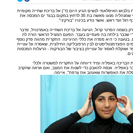
לבוש האיסלאמי לנשים הגיע היום (ד') אל בריכת שחייה מקומית
באזור פריז, אחרי שמנהליה מנעו מאשה בת 35 לרחוץ במקום בבגד ים המכסה את
 רגל ועד ראש, ואשר נודע בכינויו "בורקיני".
 בשמה הפרטי קרול, הגיעה אל בריכת השחייה באמרנוויל, פרבר
רי שכבר בילתה בה פעמיים בעבר. הפעם המציל הראשי הורה לה
 בטענה כי היא מפרה את כללי ההיגיינה. התקרית מהווה פרק נוסף
ים הפונדמנטליסטים לבין הרפובליקה החילונית, שאסרה על עטיית
 ושוקלת לאסור על עטייתן בציבור של הבורקות - הרעלות המכסות
ים.
 הבריכה באפליה ומיד דיווחה על התקרית למשטרה ולכלי
ר באפליה. אנסה להאבק כדי לשנות את המצב, ואם אראה שהקרב
וסלת את האפשרות שאעזוב את צרפת", איימה.