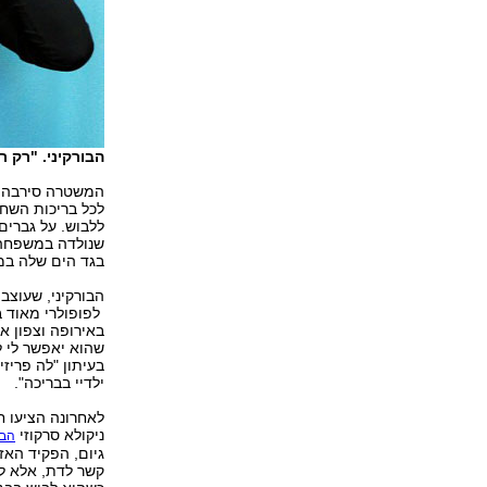
הבורקיני. "רק ר
המשטרה סירבה ל
לכל בריכות השחי
ללבוש. על גברים
בגד הים שלה במ
הבורקיני, שעוצב
לפופולרי מאוד ב
באירופה וצפון א
שהוא יאפשר לי 
בעיתון "לה פריז
ילדיי בבריכה".
לאחרונה הציעו ח
ניקולא סרקוזי
הבי
גיום, הפקיד האז
קשר לדת, אלא לב