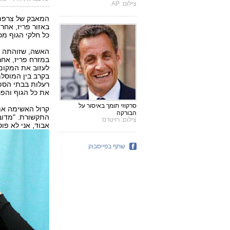
צילום: AP
המאבק של צרפת ב
כל חלקי הגוף מכף
האשה, שזוהתה רק
במזרח פריז, אח
לעזוב את המקום,
בקרב בין המוסלמ
רעלות בבתי הספר
את כל הגוף והפנ
סרקוזי תומך באיסור על
קרול האשימה את
הבורקה
התקשורת. "מדוב
צילום: רויטרס
אבוד, אני לא פ
שתף בפייסבוק