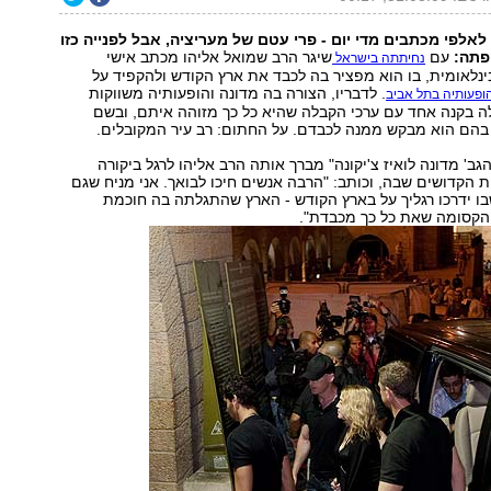
 לאלפי מכתבים מדי יום - פרי עטם של מעריציה, אבל לפנייה כזו
פתה:
עם
שיגר הרב שמואל אליהו מכתב אישי
נחיתתה בישראל
נלאומית, בו הוא מפציר בה לכבד את ארץ הקודש ולהקפיד על
. לדבריו, הצורה בה מדונה והופעותיה משווקות
ופעותיה בתל אביב
ה בקנה אחד עם ערכי הקבלה שהיא כל כך מזוהה איתם, ובשם
בהם הוא מבקש ממנה לכבדם. על החתום: רב עיר המקובלים.
ב' מדונה לואיז צ'יקונה" מברך אותה הרב אליהו לרגל ביקורה
 הקדושים שבה, וכותב: "הרבה אנשים חיכו לבואך. אני מניח שגם
ו ידרכו רגליך על בארץ הקודש - הארץ שהתגלתה בה חוכמת
קסומה שאת כל כך מכבדת".