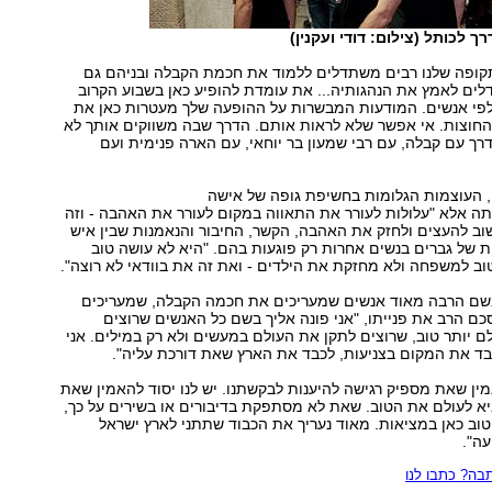
ך לכותל (צילום: דודי ועקנין)
קופה שלנו רבים משתדלים ללמוד את חכמת הקבלה ובניהם גם
ים לאמץ את הנהגותיה... את עומדת להופיע כאן בשבוע הקרוב
אלפי אנשים. המודעות המבשרות על ההופעה שלך מעטרות כאן את
החוצות. אי אפשר שלא לראות אותם. הדרך שבה משווקים אותך לא
ך עם קבלה, עם רבי שמעון בר יוחאי, עם הארה פנימית ועם
, העוצמות הגלומות בחשיפת גופה של אישה
ה אלא "עלולות לעורר את התאווה במקום לעורר את האהבה - וזה
שוב להעצים ולחזק את האהבה, הקשר, החיבור והנאמנות שבין איש
ת של גברים בנשים אחרות רק פוגעות בהם. "היא לא עושה טוב
וב למשפחה ולא מחזקת את הילדים - ואת זה את בוודאי לא רוצה".
 בשם הרבה מאוד אנשים שמעריכים את חכמה הקבלה, שמעריכים
ם הרב את פנייתו, "אני פונה אליך בשם כל האנשים שרוצים
 יותר טוב, שרוצים לתקן את העולם במעשים ולא רק במילים. אני
 את המקום בצניעות, לכבד את הארץ שאת דורכת עליה".
אמין שאת מספיק רגישה להיענות לבקשתנו. יש לנו יסוד להאמין שאת
א לעולם את הטוב. שאת לא מסתפקת בדיבורים או בשירים על כך,
וב כאן במציאות. מאוד נעריך את הכבוד שתתני לארץ ישראל
עה".
ה? כתבו לנו