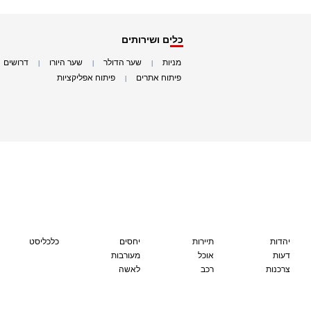
כלים ושירותים
מניות
שער הדולר
שער היורו
דרושים
|
|
|
|
פיתוח אתרים
פיתוח אפליקציות
|
|
יהדות
תיירות
יחסים
כלכליסט
דעות
אוכל
מעורבות
צרכנות
רכב
לאשה