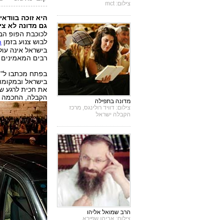
צילום: mct
היא זוכה בוודאי
גם מדונה לא צי
לכוכבת הפופ הבי
לבוש צנוע בזמן
ה
בישראל אינה עול
רבים המאמינים 
בפתח מכתבו ל"הג
בישראל ובמקומות
את חכית לרגע שב
הקבלה, החכמה ה
מדונה בתפילה
צילום: דוויד רולינגס, מרכז
הקבלה ישראל
הרב שמואל אליהו
צילום: אביהו שפירא