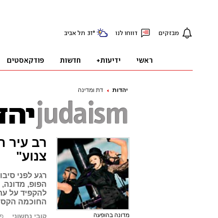
יהדות
דת ומדינה
רב עיר ה
צנוע"
רגע לפני סיב
הפופ, מדונה,
להקפיד על ער
החוכמה הקסו
מדונה בהופעה
קובי נחשוני
פורס