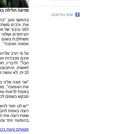
מדונה הלילה בדר
שתף בפייסבוק
בהמשך טען: "בת
את, ורבים משתדל
לפני ציבור של 
העיתונים ושלטי 
משתלבת בשום דר
אמונה ואהבה".
על פי הרב אליהו
אינם מכבדות אות
חבל". לדבריו, ח
לאשתו, והתבוננו
לבית, לא עושה ט
"אני פונה אליך
את האמונה", מסכ
באמת לראות עולם
מבקש בשמם לכבד
"יש לנו יסוד לה
רוצה באמת להבי
שאת רוצה את הט
בהופעה יותר צנו
מצאתם טעות בכתב