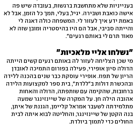
בענייניות שלא מתחשבת ברגשות, בעובדה שיש פה
אישה כואבת ושבירה. יגיל, בעלי, תמך כל הזמן, אבל לא
באמת ידע איך לעזור לי. המשפחה כולה דאגה לי
והייתה סביבי, אבל הם היו בהיסטריה ומובן שזה לא
מאוד תרם לי באותם רגעים‭."‬
"נשלחו אליי מלאכיות"
מי שכן הצליחה לעזור לה באותם רגעים קשים הייתה
הדולה סיון אופירי, פעילה בפורום התמיכה לאובדן
הריון של תפוז. אופירי עוסקת כבר שנים בהכנה ללידה
ובהכשרת דולות ב"ללדת‭,"‬ בית ספר למקצועות הלידה
ברחובות, שהקימה עם שותפתה, הדולה והאחות
אהובה הילה חן. על המקרה של שיינזינגר שמעה
מתלמידתה לשעבר אמראל קליימן, הגננת של איתן,
בנה הקטן של שיינזינגר, והחליטה לבוא איתה לבית
החולים כדי לתמוך ביולדת.