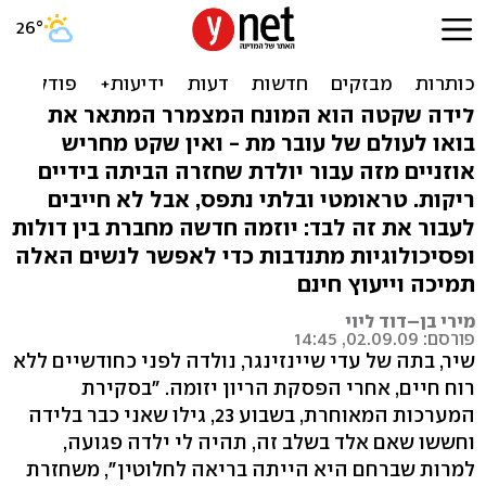
לידה שקטה: אמהות שכולות
מלידה
לידה שקטה הוא המונח המצמרר המתאר את
בואו לעולם של עובר מת - ואין שקט מחריש
אוזניים מזה עבור יולדת שחזרה הביתה בידיים
ריקות. טראומטי ובלתי נתפס, אבל לא חייבים
לעבור את זה לבד: יוזמה חדשה מחברת בין דולות
ופסיכולוגיות מתנדבות כדי לאפשר לנשים האלה
תמיכה וייעוץ חינם
מירי בן–דוד ליוי
פורסם: 02.09.09, 14:45
שיר, בתה של עדי שיינזינגר, נולדה לפני כחודשיים ללא
רוח חיים, אחרי הפסקת הריון יזומה. "בסקירת
המערכות המאוחרת, בשבוע ‭,23‬ גילו שאני כבר בלידה
וחששו שאם אלד בשלב זה, תהיה לי ילדה פגועה,
למרות שברחם היא הייתה בריאה לחלוטין‭,"‬ משחזרת