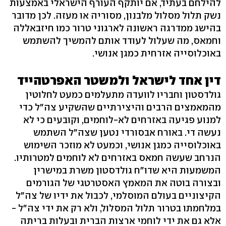
להילחם בעתיד, אם יותקף העורף הישראלי באמצעות
נשק תלול מסלול מלבנון, מסוריה או מעזה. לכן מדובר
בהישג ממדרגה ראשונה לארגוני טרור כמו חיזבאללה
וחמאס, מה שעלול לעודד אותם להמשיך להשתמש
באוכלוסייה אזרחית כמגן אנושי.
דין אחד לישראל ולמשטר האפרטהייד
גולדסטון וחבריו לוועדה מתעלמים כמעט לחלוטין
מהמאמצים הרבים והיצירתיים שהשקיע צה"ל כדי
למנוע פגיעה באזרחים לא-לוחמים, וקובעים כי לא
נעשה די. באורח אבסורדי נטען שצה"ל השתמש
באוכלוסייה כמגן אנושי, וכמעט לא מוזכר השימוש
הנרחב שעשה חמאס באזרחים לא לוחמים למטרותיו.
המשמעות היא שדו"ח גולדסטון משרת במישרין
ובצורה בוטה את המאמץ האסטרטגי של הגורמים
הקיצוניים בעולם המוסלמי, לכבול את ידיו של צה"ל
במלחמתו בטרור תלול המסלול, ולא רק את ידי צה"ל -
אלא גם את ידי לוחמי ארצות הברית ובעלות בריתה