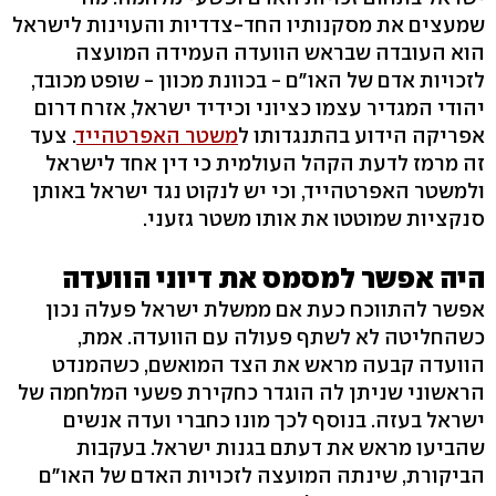
שמעצים את מסקנותיו החד-צדדיות והעוינות לישראל
הוא העובדה שבראש הוועדה העמידה המועצה
לזכויות אדם של האו"ם - בכוונת מכוון - שופט מכובד,
יהודי המגדיר עצמו כציוני וכידיד ישראל, אזרח דרום
אפריקה הידוע בהתנגדותו ל
משטר האפרטהייד
. צעד
זה מרמז לדעת הקהל העולמית כי דין אחד לישראל
ולמשטר האפרטהייד, וכי יש לנקוט נגד ישראל באותן
סנקציות שמוטטו את אותו משטר גזעני.
היה אפשר למסמס את דיוני הוועדה
אפשר להתווכח כעת אם ממשלת ישראל פעלה נכון
כשהחליטה לא לשתף פעולה עם הוועדה. אמת,
הוועדה קבעה מראש את הצד המואשם, כשהמנדט
הראשוני שניתן לה הוגדר כחקירת פשעי המלחמה של
ישראל בעזה. בנוסף לכך מונו כחברי ועדה אנשים
שהביעו מראש את דעתם בגנות ישראל. בעקבות
הביקורת, שינתה המועצה לזכויות האדם של האו"ם