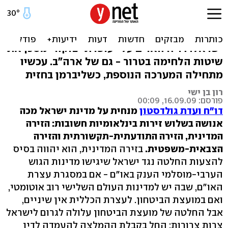
דו"ח מסוכן לישראל
מכה אנושה בשלוש חזיתות נחתה ביום אחד על
ישראל: דו"ח האו"ם על "עופרת יצוקה" מסכן את
שיטות הלחימה בטרור - גם של ארה"ב. עכשיו
מתחילה המערכה הנוספת, כשליברמן בחזית
רון בן ישי
פורסם: 16.09.09, 00:09
דו"ח ועדת גולדסטון
מנחית על מדינת ישראל מכה
אנושה בשלוש זירות בינלאומיות חשובות: הזירה
המדינית, הזירה התודעתית-תקשורתית והזירה
הצבאית-משפטית.
בזירה המדינית, הוא יהווה בסיס
להצעות החלטה נגד ישראל שיגישו מדינות הגוש
הערבי-מוסלמי הענק באו"ם - אם במסגרת עצרת
האו"ם, שבה יש למדינות העולם השלישי רוב אוטומטי,
ואם במועצת הביטחון. לעצרת הכללית אין שיניים,
אבל החלטה של מועצת הביטחון עלולה לגרום לישראל
צרות צרורות: החל בקבלת ההמלצה להעמדה לדין