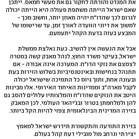
את המנדט והורתה לחקור גם את מעשי חמאס. ייתכן
שאם ישראל הייתה משתפת פעולה היא הייתה יכולה
לגרום לכך שהדו"ח יהיה מאוזן יותר, וחשוב מכך -
למשוך את דיוני הוועדה לאורך זמן, עד שרישומו של
המבצע בעזה בדעת הקהל יתעמעם.
אבל את הנעשה אין להשיב. כעת נאלצת ממשלת
ישראל, בעיקר משרד החוץ, לנהל מאבק קשה במטרה
לצמצם את נזקי הדו"ח. המערכה אינה אבודה - אם
תתנהל בנחישות ובאינטנסיביות בשלוש הזירות בעת
ובעונה אחת, ותוך גיוס כל התמיכה שישראל יכולה
לקבל מארה"ב וממדינות האיחוד האירופי. אלו מבינות
היטב את הנזקים שהדו"ח והמלצותיו עלולים להסב גם
להן ולמלחמתן בטרור ובג'יהאד העולמי. לכן המאבק
בזירה המדינית הבינלאומית צפוי להיות הקל ביותר.
בזירת התודעה והתקשורת תידרש ישראל למאמץ
יצירתי ונרחב מול מובילי דעת קהל בעולם.