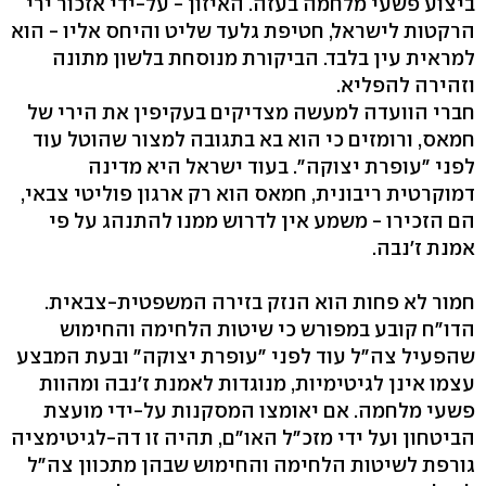
ביצוע פשעי מלחמה בעזה. האיזון - על-ידי אזכור ירי
הרקטות לישראל, חטיפת גלעד שליט והיחס אליו - הוא
למראית עין בלבד. הביקורת מנוסחת בלשון מתונה
וזהירה להפליא.
חברי הוועדה למעשה מצדיקים בעקיפין את הירי של
חמאס, ורומזים כי הוא בא בתגובה למצור שהוטל עוד
לפני "עופרת יצוקה". בעוד ישראל היא מדינה
דמוקרטית ריבונית, חמאס הוא רק ארגון פוליטי צבאי,
הם הזכירו - משמע אין לדרוש ממנו להתנהג על פי
אמנת ז'נבה.
חמור לא פחות הוא הנזק בזירה המשפטית-צבאית.
הדו"ח קובע במפורש כי שיטות הלחימה והחימוש
שהפעיל צה"ל עוד לפני "עופרת יצוקה" ובעת המבצע
עצמו אינן לגיטימיות, מנוגדות לאמנת ז'נבה ומהוות
פשעי מלחמה. אם יאומצו המסקנות על-ידי מועצת
הביטחון ועל ידי מזכ"ל האו"ם, תהיה זו דה-לגיטימציה
גורפת לשיטות הלחימה והחימוש שבהן מתכוון צה"ל