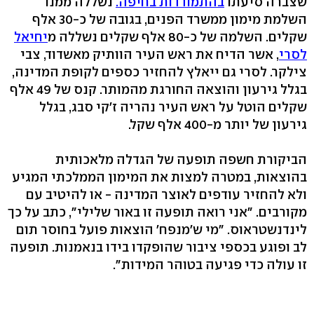
שצברה סיעתו
בהתמודדות בחיפה.
נשללה ממנו
השלמת מימון ממשרד הפנים, בגובה של כ-30 אלף
שקלים. השלמה של כ-80 אלף שקלים נשללה מ
יחיאל
לסרי
, אשר הדיח את ראש העיר הוותיק מאשדוד, צבי
צילקר. לסרי גם ייאלץ להחזיר כספים לקופת המדינה,
בגלל גירעון והוצאה החורגת מהמותר. קנס של 49 אלף
שקלים הוטל על ראש העיר נהריה ז'קי סבג, בגלל
גירעון של יותר מ-400 אלף שקל.
הביקורת חשפה תופעה של הגדלה מלאכותית
בהוצאות, במטרה למצות את המימון הממלכתי המגיע
ולא להחזיר עודפים לאוצר המדינה - או להיטיב עם
מקורבים. "אני רואה תופעה זו באור שלילי", כתב על כך
לינדנשטראוס. "מי ש'מנפח' הוצאות פועל בחוסר תום
לב ופוגע בכספי ציבור שהופקדו בידו בנאמנות. תופעה
זו עולה כדי פגיעה בטוהר המידות".