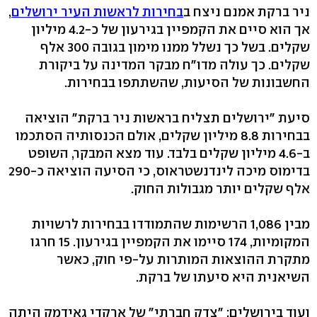
ניר ברקת אמנם ניצח ב
בחירות לראשות העיר ירושלים
,
אך הוא סיים את הקמפיין בגירעון של כ-4.2 מיליון
שקלים. בשל כך נשלל ממנו מימון בגובה 300 אלף
שקלים. כך עולה מדו"ח מבקר המדינה על ביקורת
החשבונות של הסיעות, שהשתתפו בבחירות.
סיעת "ירושלים תצליח בראשות ניר ברקת" הוציאה
בבחירות 8.8 מיליון שקלים, אולם הכנסותיה הסתכמו
ב-4.6 מיליון שקלים בלבד. עוד מצא המבקר, השופט
בדימוס מיכה לינדנשטראוס, כי הסיעה הוציאה כ-290
אלף שקלים יותר מגבולות החוק.
מבין 1,086 הרשימות שהתמודדו בבחירות לרשויות
המקומיות, 174 סיימו את הקמפיין בגירעון. 15 חרגו
מתקרת ההוצאות המותרות על-פי חוק, כאשר
השיאנית היא סיעתו של ברקת.
ועוד בירושלים: "צדק חברתי" של ארקדי גאידמק היתה