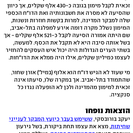
זכאית לקבל מימון בגובה כ-430 אלף שקלים, אך כיוון
שהסיעה לא מסרה את חשבונותיה ואת הדו"ח הכספי
שלה למבקר המדינה, למרות בקשות חוזרות ונשנות,
המימון נשלל. מקרה דומה אירע למפלגה בתל-אביב,
שם היתה אמורה הסיעה לקבל כ-521 אלף שקלים - אך
בשל אותה סיבה היא לא תקבל את הכסף. למעשה,
בשתי הערים הגדולות היה יכול איש העסקים להחזיר
לעצמו כמיליון שקלים, אילו היה ממלא את הדו"חות.
מי שעוד לא הגיש דו"ח הוא אלוף (במיל') אורן שחור,
שהתמודד בתל-אביב. אך במקרה שלו, סיעתו אינה
זכאית למימון מהמדינה ולכן לא הופעלה נגדו כל
סנקציה.
הוצאות נופחו
יעקב בורובסקי,
ששימש בעבר כיועץ המבקר לענייני
שחיתות
, מצא את עצמו תחת ביקורת, בשל גירעון