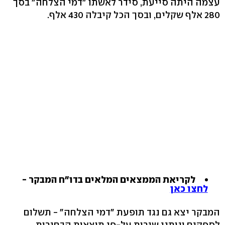
עצמה היתה סייעת, סידר לאשתו "דמי הצלחה" בסך
280 אלף שקלים, ובסך הכל קיבלה 430 אלף.
לקריאת הממצאים המלאים בדו"ח המבקר -
לחצו כאן
המבקר יצא גם נגד תופעת "דמי הצלחה" - תשלום
לספקים ונותני שירות על-פי תוצאות הבחירות.