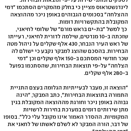
לינדנשטראוס מציין כי בחלק מהמקרים הסתכמו "דמי
ההצלחה" בסכומים הגבוהים באופן ניכר מההוצאה
המקובלת בהתקשרויות דומות.
כך למשל "בת-ים בראש מורם" של שלומי לחיאני,
שזכתה ב-10 מנדטים, שילמה לדורית לחיאני, רעייתו
של ראש העיר הנבחר, 430 אלף שקלים על ניהול מטה
הבחירות. בהסכם שהוצג למבקר נקבע כי ישולם לה
שכר חודשי המסתכם ב-150 אלף שקלים וכן "דמי
הצלחה" על-פי תוצאות הבחירות, שהסתכמו בפועל
ב-280 אלף שקלים.
"הוצאה זו, מעבר לבעייתיות הגלומה בעצם התניית
התמורה בתוצאות הבחירות", כתב המבקר, "הינה
גבוהה באופן ניכר וחורגת מההוצאה המקובלת בגין
מתן שירותים דומים במערכת בחירות לרשויות
המקומיות. ההסדר האמור אינו מקובל עלי כלל". בסופו
של דבר, הורה המבקר לא לשלם לאשתו של לחאני את