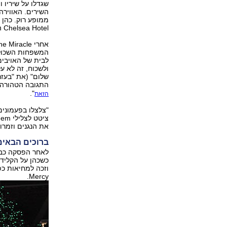
שגדלו על שיריו 
השירים. האווירה
Chelsea Hotel הקהל הצטרף לשירה בקול גדול. לאחריו הגיע Lover Lover Lover.
המשפחות השכולו
לבית של האויבים
ולשכוח, זה לא ע
שלום" (את "בעזר
התגובה הטהורה ו
".
הזאת
"צלצלו בפעמונים
את הנגנים וזמרו
ברוכים הבאים
Mercy.