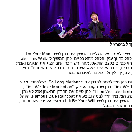
הל בישראל
הקהל המשולהב נשאר לעמוד על הרגליים והמשיך עם כהן לשירו I'm Your Man.
לאחריו הוא קד לקהל בחיוך ענק. הקהל מחא כפיים וכהן המשיך ל-Take This Waltz,
 כפיים בקצב הוולאס. אחרי השיר כהן שוב הציג את הנגנים ואמר:
ברים, תודה על ערב שלא אשכח. היה נהדר להיות איתכם". הוא
 קם, קד לקהל ויצא בדילוגים מהבמה.
אחרי דקות ספורות כהן חזר לבמה להדרן עם So Long Marianne, כשלאחריו מגיע
First We Take Manhattan. כהן שר בקולו העמוק: "First We Take Manhattan",
והקהל ענה לו: "Then We Take Berlin". כהן סיים את ההדרן הראשון אבל לא נתן
לקהל לחכות הרבה. הוא מיד חזר לבמה וביצע את Famous Blue Raincoat. הקהל
עדיין על הרגליים המשיך עם כהן לשיר If It Be Your Will המושר על ידי האחיות ווב,
 והשנייה בנבל.