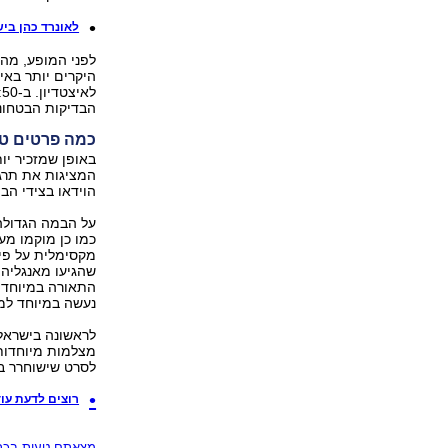
לאונרד כהן בי
היקרים יותר באי
הבדיקות הבטחוני
כמה פרטים טכ
באופן שמזכיר יו
המציגות את תרגו
הוידאו בצידי הב
על הבמה הגדולה 
מקסימלית על פי
התאורה במיוחד 
נעשה במיוחד למו
מצלמות מיוחדות
לסרט שישוחרר בעתיד ב-DVD בדומה לקלט
רוצים לדעת עוד 
מצאתם טעות בכתב