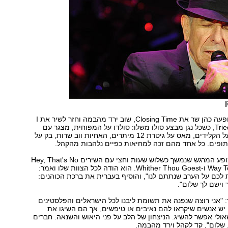
ן
לקראת סיום ההופעה כהן שר את Closing Time, שוב ירד מהבמה וחזר לשיר את I
Tried To Leave You, כשכל נגן מבצע סולו משלו: סולדו על המפוחית, מצגר עם
הגיטרה, לארסן על הקלידים, מאס על גיטרת 12 מיתרים, האחיות ווב שרות, בק על
תופים. כל אחד מהם זכה למחיאות כפיים נלהבות מהקהל.
כהן סיים את המופע המרגש שנמשך כשלוש שעות וחצי עם השירים Hey, That's No
Way To Say Goodbye ו-Whither Thou Goest. הוא הודה לכל הצוות שלו ואמר:
ת לכם על הערב שנתתם לנו", והוסיף בעברית את ברכת הכוהנים:
ך וישם לך שלום".
 "אני רוצה שנפנה את תשומת ליבנו לכל הישראלים והפלסטינים
יש אנשים שיקראו להם נאיבים או טיפשים, אך הם השיגו את
שאולי אפשר להשיג. הניצחון של הלב על פני היאוש והשנאה. חברים
שלום", קד לקהל וירד מהבמה.