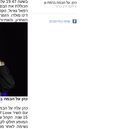
בשעה
כהן. על הבמה ברמת גן
הכוללת את הבסי
צילום: ירון ברנר
רפאל גאיול, הקלי
דינו סולדו. הזמ
האחרון, והאחיות 
שתף בפייסבוק
כהן על הבמה בי
כהן עלה על הבמה
15 שנה. הקהל 
המופע חולקו לקה