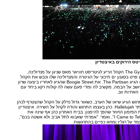
טס הירוקים באיצטדיון
בשיר The Gypsy's Wife הקהל הריע לגיטריסט חוויאר מאס שניגן על מנדולינה,
 פרט בסגנון ים תיכוני על הגיטרה והמנדולינה שלו וכבש את הקהל
הישראלי. לאחריו הגיע The Partisan. את Boogie Street שהגיע לאחריו ביצעה שרון
 יושב על הבמה, מקשיב לה ומדי פעם עשה לה קולות רקע ביחד עם
 האחיות ווב.
גש הגיע שיאו של הערב, כשאור גדול נדלק על הקהל שהצטרף לכהן
בשירו המוכר ביותר Hallelujah. כהן בעצמו התרגש והודה לקהל על השירה. איצטדיון
הפזמון החוזר שהפך להימנון. בבית האחרון כהן אף שינה את
המילים ל:"I Came to Tel-Aviv", ואמר: "אמרתי שאבוא לתל אביב ולא אשטה בכם",
ד על רגליו ומחא כפיים בהתרגשות.