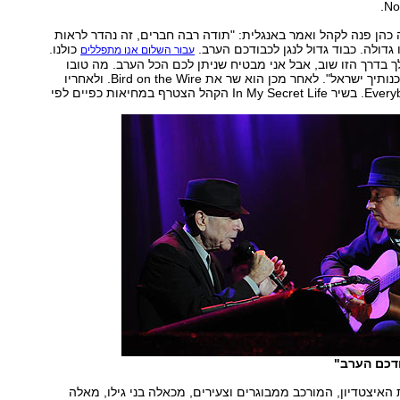
No
כהן פנה לקהל ואמר באנגלית: "תודה רבה חברים, זה נהדר לראות
גדולה. כבוד גדול לנגן לכבודכם הערב.
כולנו.
עבור השלום אנו מתפללים
לך בדרך הזו שוב, אבל אני מבטיח שניתן לכם הכל הערב. מה טובו
אהליך יעקב, משכנותיך ישראל". לאחר מכן הוא שר את Bird on the Wire. ולאחריו
את Everybody Knows. בשיר In My Secret Life הקהל הצטרף במחיאות כפיים לפי
ודכם הערב"
איצטדיון, המורכב ממבוגרים וצעירים, מכאלה בני גילו, מאלה