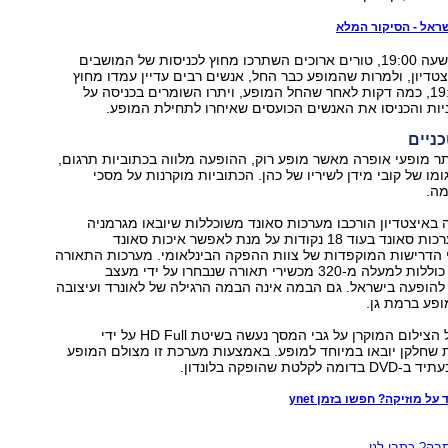
שראל - הסיקור המלא
לפני המופע, מהשעה 19:00, טורים ארוכים השתרכו מחוץ לכניסות של המושבים
צטדיון, ולמרות שהמופע כבר החל, אנשים רבים עדיין עמדו מחוץ
לאיצטדיון. ב-19:50, כמה דקות לאחר שהחל המופע, ויתרו השומרים בכניסה על
ות והכניסו את האנשים הכועסים שאיחרו לתחילת המופע.
ניים
תר מופעי אופרה מאשר מופע רוק, ההופעה מלווה בכתוביות תרגום,
מו של קובי מידן לשיריו של כהן. הכתוביות מוקרנות על מסכי
מה.
באיצטדיון הורכבו מערכות סאונד משוכללות שיובאו מגרמניה
כמו כן מוקמו מערכות סאונד בעוד 18 נקודות על מנת לאפשר איכות סאונד
 הדרישות המוקפדות של צוות ההפקה הבינלאומי. מערכות התאורה
שהגיעו מאנגליה כוללות למעלה מ-320 מכשירי תאורה שנבחרו על ידי מעצב
להופעה בישראל. גם הבמה אינה הבמה הרגילה של לאונרד ועיצובה
פע ברמת גן.
לראשונה בישראל הצילום המוקרן על גבי המסך נעשה בשיטת HD Full על ידי
 שחלקן יובאו במיוחד למופע. באמצעות מערכת זו מצולם המופע
ת שהופקה בלונדון.
על מוזיקה? חפשו בזמן ynet
ה? כתבו לנו