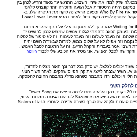
ומכאלה שרק למדו את שיריו השבוע, התרגש עד מאוד והריע לכהן בין
 במקום היתה היסטורית אבל רגועה והזכירה יותר קונצרט קלאסי
ממופע רוק. כהן שר את Who By Fire ובפעם הראשונה לוקח את הגיטרה שלו. ב-
אחרי Waiting for the Miracle אמר כהן: "לא מזמן נודע לי על הגוף שנקרא פורום
ת. בעומק הכאב נדהמתי לגלות אנשים שמצאו לנכון להושיט יד
 שלהם. זה מעבר לשלום וזה מעבר לעימות. זה לא סיפור של לסלוח
ל נקמה וזה אפילו לא על שלום ממש, למרות שבעזרת השם יהיה
ת השם" אמר בעברית והקהל הריע). זה על התגובה לסבל האנושי,
הקדושה לסבל האנושי. אני מסיר את הכובע שלי לכבוד
היוזמה
 שעוד יכולים לצלצל. יש סדק בכל דבר וכך האור מצליח לחדור",
ציטט לצלילי Anthem, השיר שנבחר לייצג את קרן הפיוס שהקים. לאחר השיר הציג
ת הליווי וכולם ירדו מהבמה כשהוא מדלג מהבמה החוצה להפסקה.
 לחלק השני
לאחר הפסקה כבת 20 דקות, כהן והלהקה חזרו לבמה וביצעו את Tower Song
כשכהן על הקלידים. לאחריו הוא ביצע את Suzanne לבד עם הגיטרה וזמרות הליווי,
וזכה למחיאות כפיים סוערות ולקהל שהצטרף בשירה אדירה. לאחריו הגיע Sisters of