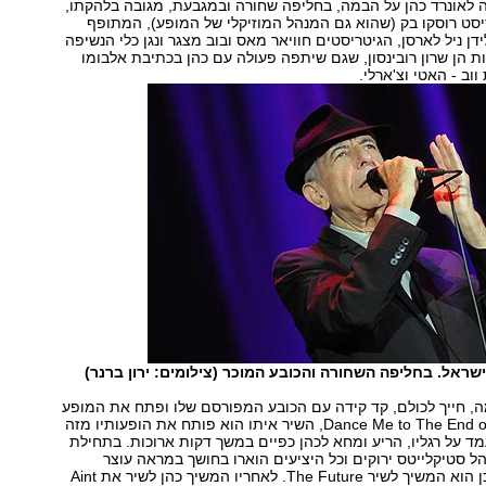
 19:47 עלה לאונרד כהן על הבמה, בחליפה שחורה ובמגבעת, מגובה בלהקתו,
סט רוסקו בק (שהוא גם המנהל המוזיקלי של המופע), המתופף
דן ניל לארסן, הגיטריסטים חוויאר מאס ובוב מצגר ונגן כלי הנשיפה
רות הן שרון רובינסון, שגם שיתפה פעולה עם כהן בכתיבת אלבומו
ווב - האטי וצ'ארלי.
שראל. בחליפה השחורה והכובע המוכר (צילומים: ירון ברנר)
, חייך לכולם, קד קידה עם הכובע המפורסם שלו ופתח את המופע
עם השיר Dance Me to The End of Love, השיר איתו הוא פותח את הופעותיו מזה
עמד על רגליו, הריע ומחא לכהן כפיים במשך דקות ארוכות. בתחילת
ל סטיקלייטס ירוקים וכל היציעים הוארו בחושך במראה עוצר
נשימה. לאחר מכן הוא המשיך לשיר The Future. לאחריו המשיך כהן לשיר את Aint