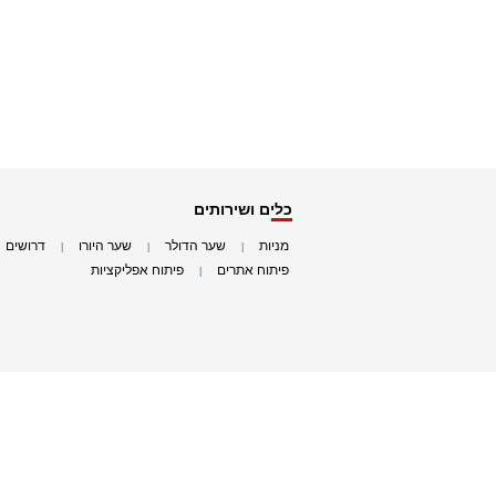
כלים ושירותים
מניות
שער הדולר
שער היורו
דרושים
|
|
|
|
פיתוח אתרים
פיתוח אפליקציות
|
|