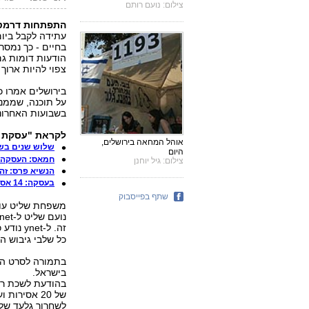
צילום: נועם רותם
התפתחות דרמטי
עתידה לקבל ביום
בחיים - כך נמסר
הודעות דומות גם
צפוי להיות ארוך 
בירושלים אמרו כ
על תוכנה, שממנו
בשבועות האחרונ
לקראת "עסקת הו
אוהל המחאה בירושלים,
שלוש שנים בשב
היום
חמאס: העסקה -
צילום: גיל יוחנן
הנשיא פרס: זה 
בעסקה: 14 אסירות שהואשמו בניסיון להרוג
שתף בפייסבוק
משפחת שליט עוד
זה. ל-ynet נודע כי המהלכים האחרונים תואמו עם אבי החייל וכי
כל שלבי גיבוש ה
בישראל.
בהודעת לשכת רא
של 20 אסיר
לשחרור גלעד שלי