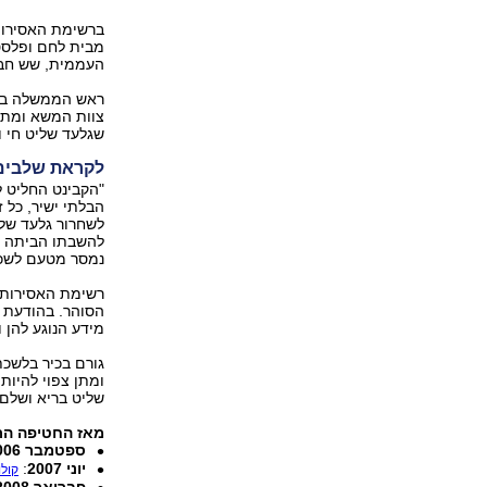
מבית לחם ופלסט
העממית, שש חבר
ראש הממשלה בנימ
צוות המשא ומתן 
שגלעד שליט חי ו
לקראת שלבים
"הקבינט החליט 
הבלתי ישיר, כל
לשחרור גלעד של
להשבתו הביתה במ
נמסר מטעם לשכ
רשימת האסירות 
הסוהר. בהודעת 
מידע הנוגע להן
גורם בכיר בלשכ
ומתן צפוי להיות
שליט בריא ושלם"
מאז החטיפה התנ
ספטמבר 2006
יוני 2007
:
קולו