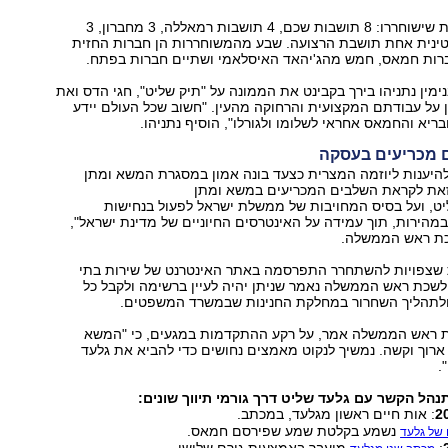
ברשימת האסירות שישוחררו: 8 תושבות שכם, 4 תושבות רמאללה, 3 מחברון, 3
ינית אחת תושבת הרצועה. שבע מהמשוחררות הן חברות החזית
ות חמאס, חמש מהג'יהאד האיסלאמי ושתיים חברות בפתח.
ין נתניהו בירך בקבינט את הממונה על "תיק שליט", חגי הדס ואת
על עבודתם המקצועית והרחוקה מהעין. "חשוב שכל העולם יידע
בריא והחמאס אחראי לשלומו ולגורלו", הוסיף נתניהו.
 מכריעים בעסקה
להיענות ליוזמה המצרית כצעד בונה אמון במסגרת המשא ומתן
 זאת לקראת השלבים המכריעים במשא ומתן
יט, ועל בסיס המחויבות של ממשלת ישראל לפעול בנחישות
הירות, תוך עמידה על האינטרסים החיוניים של מדינת ישראל",
ת ראש הממשלה.
שצפויות להשתחרר התפרסמה באתר האינטרנט של שירות בתי
לשכת ראש הממשלה נאמר שניתן יהיה לעיין ברשימה ולקבל כל
 ולתהליך השחרור במחלקת החנינות שבמשרד המשפטים.
ת ראש הממשלה אמר, על רקע ההתקדמות במגעים, כי "המשא
 ארוך וקשה. נמשיך לנקוט מאמצים נחושים כדי להביא את גלעד
.
הל הקשר עם גלעד שליט דרך גורמי תיווך שונים:
: אות חיים ראשון מגלעד, במכתב.
נשמע בקלטת שמע שפירסם חמאס.
 של גלעד