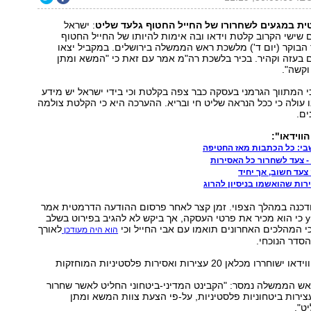
ת במגעים לשחרורו של החייל החטוף גלעד שליט
: ישראל
 שישי הקרוב קלטת וידאו ובה אימות להיותו של החייל החטוף
 הבוקר (יום ד') מלשכת ראש הממשלה בירושלים. במקביל יצאו
 בעזה וקהיר. בכיר בלשכת רה"מ אמר עם זאת כי "המשא ומתן
וקשה".
י המתווך הגרמני בעסקה כבר צפה בקלטת וכי בידי ישראל יש מידע
 עולה כי ככל הנראה שליט חי ובריא. ההערכה היא כי הקלטת צולמה
ים.
וידאו":
י: כל הכתבות מאז החטיפה
 צעד לשחרור כל האסירות
צעד חשוב, אך יחיד
כנה במהלך הצפוי. זמן קצר לאחר פרסום ההודעה הדרמטית אמר
נועם שליט ל-ynet כי הוא מכיר את פרטי העסקה, אך ביקש לא להגיב בפירוט בשלב
לאורך
הוא היה מעודכן
הסדר הנוכחי.
בתמורה לסרט הווידאו ישוחררו מכלאן 20 עצירות ואסירות פלסטיניות המוחזקות
ש הממשלה נמסר: "הקבינט המדיני-ביטחוני החליט לאשר שחרור
ות ועצירות ביטחוניות פלסטיניות, על-פי הצעת צוות המשא ומתן
ט".