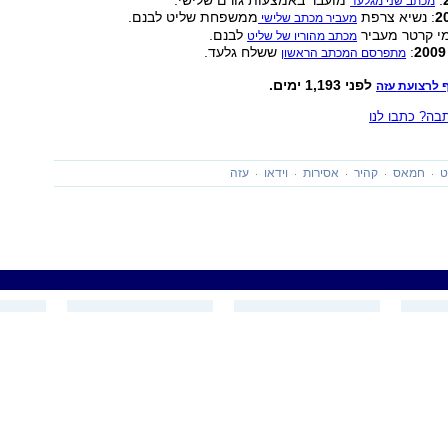
:
מועבר באמצעות גורם שלישי.
מכתב שני מגלעד
: נשיא צרפת
ממשפחת שליט לבנם.
מעביר מכתב שלישי
מי קרטר מעביר
לבנם.
מכתב מהוריו של שליט
:
ששלח גלעד.
מתפרסם המכתב הראשון
לפני 1,193 ימים.
 לרצועת עזה
ה? כתבו לנו
ט
חמאס
קהיר
אסירות
וידאו
עזה