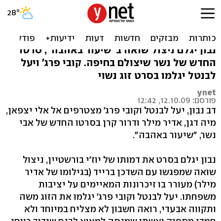
דב נבון מצטרף לסרטו החדש
של אבי נשר
נבון יגלם ניצול שואה ב"שיעור באהבה", סרטו
החדש של נשר שיצולם בחיפה. קובי פרג' ויעל
לבנטל יגלמו בסרט זוג נשוי
ynet
פורסם: 12.10.09, 12:42
דב נבון, יעל לבנטל וקובי פרג' מצטרפים אל אלי יצפאן,
מיה דגן, אדיר מילר ודרור קרן בסרטו החדש של אבי
נשר, "שיעור באהבה".
נבון יגלם בסרט את דמותו של יוז'י בורשטיין, ניצול
שואה שמפגשו עם השדכן ברייד (בגילומו של אדיר
מילר) מעורר בו זיכרונות המאיימים על יציבות
משפחתו. יעל לבנטל וקובי פרג' יגלמו את הזוג משה
ותקווה אבעדי, רואה חשבון לא מצליח במיוחד ולא