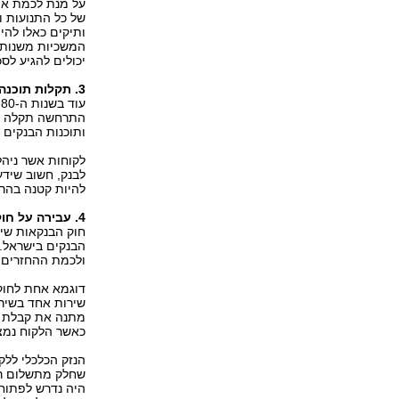
על מנת לכמת את
של כל התנועות ו
ותיקים כאלו להיו
יכולים להגיע לסכ
3. תקלות תוכנה
ע
התרחשה תקלה שונ
ותוכנות הבנקים ע
לבנק, חשוב שידע
להיות קטנה בהרב
4. עבירה על חוקי הבנקאות
חוק הבנקאות שיר
הבנקים בישראל. 
ולכמת ההחזרים.
דוגמא אחת לחוק 
שירות אחד בשירו
מתנה את קבלת ה
כאשר הלקוח נמצא
הנזק הכלכלי ללק
שחלק מתשלום ריב
היה נדרש לפתוח 