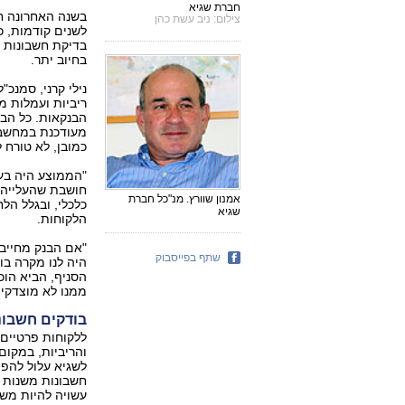
חברת שגיא
צילום: ניב עשת כהן
לשנים קודמות, כך
בחיוב יתר.
נילי קרני, סמנכ
ריביות ועמלות מ
הבנקאות. כל הב
מעודכנת במחשב,
כמובן, לא טורח 
אמנון שוורץ. מנ"כל חברת
כלכלי, ובגלל הל
שגיא
הלקוחות.
"אם הבנק מחייב 
שתף בפייסבוק
היה לנו מקרה בו
הסניף, הביא הוכ
ממנו לא מוצדקים
בודקים חשבונו
ללקוחות פרטיים,
והריביות, במקום
לשגיא עלול להפ
עשויה להיות מש