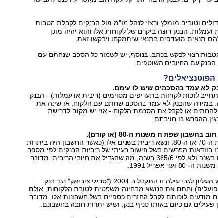
ולים וטובים מומלץ ורצוי לנהל מו"מ מול הבנקים לקבלת הטבות
ת ועמלות. הבנק רוצה ביקרם של לקוחות אלו והוא יהיה מוכן
ם תנאים מועדפים בתנאי שיתמקחו ויבקשו זאת.
טבות רצוי לבקש בכתב. בנוסף, יש לשמור כל הסכם שנחתם עם
 הבנק עם החיובים השוטפים.
הפוטנציאלים?
ייב לזכות לקוחות בתעריפים מסוימים (ריבית או עמלות) - הבנק
. במידה שהבנק לא עמד בהסכם שחתם עם הלקוח, או שינה את
להחתים או לקבל את הסכמת הלקוח - אזי יש מקום לדרישת
גין ההפרש בו חויבתם.
חוב שנגרר משנות ה-70 או ה-80, ונשא ריבית בשנים אלו (כאשר החשבון היה ביתרות
בו בוודאות הפרשים בשל חישוב בעיתי של ריביות הבנקים לפי מספר
ימים של 360 יום בשנה ולא לפי 365/6 בשנה, מה שהגדיל את חיובי הריבית. מדובר
8 ועד אפריל 1991.
פס"ד של ביהמ"ש העליון לגבי עילה זו התקבל ב-2004 ("סריגי ציביאק" נגד בנק
ופועלים) וחתם את הנושא מבחינה משפטית לטובת הלקוחות, אולם
ם מודעים לזכותם לקבל החזרים כספיים בשל חשבונות אלו. מדובר
 פעילים גם כיום באותו סניף בנק, ושיש יתרות חובה בחשבונם.