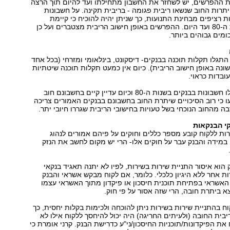
 ההפרשים, יש לשחזר את החשבון מתחילתו ועד להיום תוך הרצה
יתרות החוב שנשאו ריבית פגומה - בריבית תקינה. על חשבונות
ת רציפים מבחינת התנועות, כך שניתן יהיה להוכיח כי קיימת
המשכיות משנות ה-80 ועד היום. ההפרשים באופן חישוב הריבית מצטברים ועל כן
ומים גבוהים ביותר.
וד בשנות ה-80 התגלו תקלות תוכנה בבנקים- דיסקונט, בינלאומי ומזרחי (בכל אחד
ה באופן חישוב הריבית). כיום אין כמעט תקלות תוכנה שיטתיות
ובדות כראוי.
לקוחות אשר ניהלו חשבונות בבנקים בשנות ה-80 וכיום עדיין קיים בחשבונם חוב
ו כי רוב הסיכויים שיתרת החוב בחשבונם בבנקים האמורים צריכה
ה מהחוב הנוכחי בשל טעויות בחישובי הריבית שגררו חיובי יתר.
ות ללקוח קובע מספר כללים וחוקים על פיהם אמורים לנהוג
במידה והבנק עבר על חוקים אלו- הרי יש מקום לחשב את הנזק
הוא איסור התניית שירות בשירות, לפיו לא יתנה תאגיד בנקאי
ת אחר ללא היגיון כלכלי. כלומר, אם לקוח מבקש אשראי והבנק
אשראי בפתיחת תוכנית חיסכון או פיקדון מתוך האשראי עצמו
 ביתרת חובה, הרי שזה אסור על פי חוק.
וח בהתניית שירות בשירות ניתן להוכחה ולכימות בקלות יחסית, כך
ית החובה (ולעיתים החריגה) היה יכול להיחסך ללקוח אילו לא
את הפיקדונות/תוכניות החיסכון/ני"ע כדרישת הבנק. קרני אומרת כי