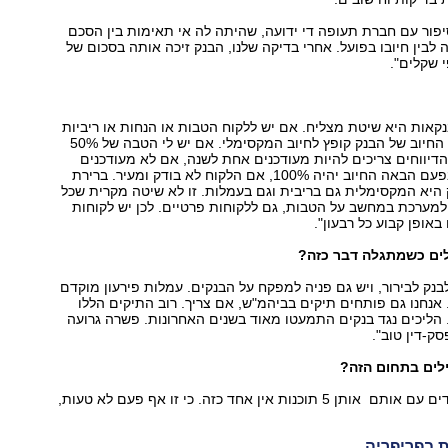
יפור עם חברת תעופה די ידועה, שהיתה לה אי תאימות בין הסכם
לבין חיובו בפועל. אחרי בדיקה שלנו, הבנק זיכה אותה בסכום של
 שקלים".
אות היא שיטת מצליח. אם יש ללקוח הטבות או הנחות או ריביות
שלא מוזנות נכון, החיוב של הבנק קופץ לחיוב המקסימלי. אם יש לי הטבה של 50%
הדיווחים צריכים להיות מעודכנים אחת לשנה, אם לא מעודכנים
מסיבה כלשהי, בפעם הבאה החיוב יהיה 100%, אם הלקוח לא בודק ומעיר. ברירת
היא המקסימלית גם בריבית וגם בעמלות. זו לא שיטה מקרית שכל
למערכת במחשב על הטבות, גם ללקוחות פרטיים. לכן יש לקוחות
באופן קבוע כל רבעון".
לים כשמתגלה דבר כזה?
לבנק לבירור, ויש גם פניה למפקח על הבנקים. עמלות פירעון מוקדם
 אנחנו גם פותחים תיקים בביהמ"ש, אם צריך. רוב התיקים הללו
הליכים נגד בנקים התמעטו מאוד בשנים האחרונות. פשרה גרועה
ק-דין טוב".
לים בתחום הזה?
"כיוון שכולם עובדים עם אותם אותן 5 תוכנות אין אחד כזה. כי זו אף פעם לא טעות,
ת בפריפריה