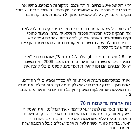
בשנה האחרונה חל גידול של 20% בחיובי היתר שנגבו מלקוחות הבנקים, בהשוואה
 לפי נתוני חברת שגיא שמעניקה ייעוץ כלכלי, חישובי ריבית ושירותי
בדיקת חשבונות בנקים. מהבדיקה עולה ששניים מתוך 3 חשבונות שנבדקו חויבו
"ל השיווק של שגיא, אומרת כי מרבית חיובי היתר קשורים להעלאת
צד הבנקים ללא הסכמת הלקוחות וללא ידיעתם, בניגוד לחוקי
נקים משתמשים באותה שיטה, לפיה ברגע שהטבת עמלה לא
 נניח בתחילת שנה חדשה, היא קופצת חזרה למקסימום. אף אחד,
להודיע על כך ללקוח.
"הממוצע היה בעבר 2.5 חשבונות מתוך 4, ועלה ל-2 מתוך 3", אומרת קרני. "אני
חושבת שהעלייה נובעת מכך שבשנה וחצי האחרונות, מדצמבר 2008, היה משבר
חץ על הבנקים הם נטו להעלות תעריפים, לפעמים בלי להכין את
אותי במקסימום ריבית ועמלה, זה לא בסדר ומגיעים לי החזרים.
 אדם טען שבבנק אמרו לו שהוא לקוח מועדף. הוא הקליט את מנהל
חה מוקלטת שהוא לקוח מועדף, וקיבל החזרים כי התעריפים שגבו
".
ת אחורה עד שנות ה-70
 החברה מעדיפה לתת ייעוץ קדימה - איך לנהל נכון את העמלות
 ייעוץ אחורה, כי גם את יתגלו אי סדרים בגביית הבנק, התשלום
וך את התגלית ללא משתלמת. כשצריך, החברה גם משחזרת
חשבונות משנות ה-70. בדיקה כזאת עשויה לעלות אלפי שקלים אבל התנובה שלה
תלמת ביותר.