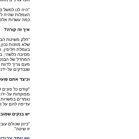
"היה לנו למשל ס
העמלות שהיה לה 
כמה עשרות אלפי
איך זה קורה?
"חלק משיטת הבנק
בעמלת חליפין, ו
המחדל של הבנק 
פעם צריך לדווח 
שנבדקים על-ידנו 
וכיצד אתם פוע
"קודם כל פונים 
מפוקחות על-ידו.
נגמרים בפשרות. 
עדיפה להם על פס
יש בנקים שמובי
זו שיטה".
יש יותר עבירו