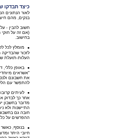
כיצד תבדקו שה
לאור הנתונים הנ
בנקים, מהם חיוב
חשוב להבין - על
(אם זה על חוקי 
בחישוב.
מומלץ לכל לקו
לזכור שהבדיקה ה
העלות-תועלת של
באופן כללי, ד
"אשראים מיוחדים
את חשבונם ולנסו
להתפשר עם הלקו
לעיתים קרובו
אחר כך לבדוק את
ההפרשים על כל 
בנוסף, כאשר ה
חיובי היתר ומדוב
דווקא כאשר החוב