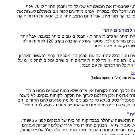
"היה לנו לקוח פרטי שהצמידו את המשכנתא שלו לדולר והבנק החזיר לו 70 אלף
ני. "הכל תלוי במקרה. אנחנו מיידעים לקוח אם משתלם לעשות את
י בדיקה מקדמית. אבל היום המצב יותר טוב, הטעויות הגדולות קרו
 למודעים יותר
יית היתר יש סיבות אחרות - הבנקים גובים ביתר כבעבר, אבל יותר
ויותר לקוחות הופכים מודעים לכך. מסקר שערכה החברה בקרב 120 לקוחות עולה
ה נהוג בכלל להתווכח עם הבנקים", מסבירה קרני. "בעשור האחרון
נוי תפיסתי, ויותר לקוחות יודעים היום שהם יכולים לנהל מו"מ על
 את כל ההתכתבויות עם הבנק.
שחיתות
(צילום: Index open)
ם כל כך הרבה לקוחות אין אדם שלא בטוח שגובים ממנו ביתר.
ורה אדומה ולכן החלטנו לערוך את הסקר. לקוחות בנקים, לא משנה
סמנכ"לי כספים, לא כל כך מבינים על מה מגיעים להם החזרים. הם
בנק גבה ריבית מקסימום ולא התחייב אחרת - מגיע להם החזר".
יח"
"שגיא היא החברה הראשונה שהחלה בבבדיקות הריבית של הבנקים לפני 25 שנה",
ץ, מנכ"ל שגיא. הבנקים החזירו מיליארדי שקלים לחברות ועסקים
ועד חברות קטנות בהרבה. מסד הנתונים שלנו כולל אלפי לקוחות,
 בדיקות וחישובים.