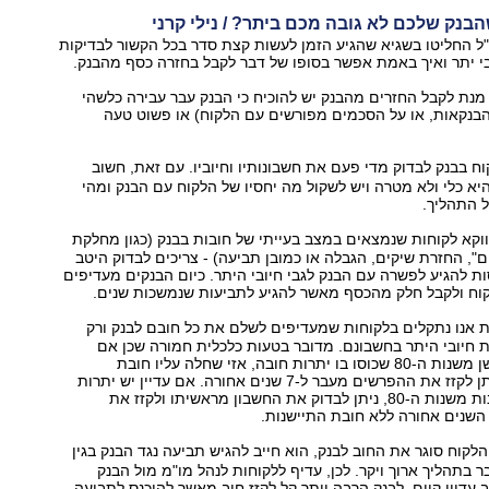
בנק שלכם לא גובה מכם ביתר? / נילי קרני
"ל החליטו בשגיא שהגיע הזמן לעשות קצת סדר בכל הקשור לבדיקות
י יתר ואיך באמת אפשר בסופו של דבר לקבל בחזרה כסף מהבנק.
 מנת לקבל החזרים מהבנק יש להוכיח כי הבנק עבר עבירה כלשהי
הבנקאות, או על הסכמים מפורשים עם הלקוח) או פשוט טעה
ח בבנק לבדוק מדי פעם את חשבונותיו וחיוביו. עם זאת, חשוב
יא כלי ולא מטרה ויש לשקול מה יחסיו של הלקוח עם הבנק ומהי
 התהליך.
ווקא לקוחות שנמצאים במצב בעייתי של חובות בבנק (כגון מחלקת
", החזרת שיקים, הגבלה או כמובן תביעה) - צריכים לבדוק היטב
ת להגיע לפשרה עם הבנק לגבי חיובי היתר. כיום הבנקים מעדיפים
ח ולקבל חלק מהכסף מאשר להגיע לתביעות שנמשכות שנים.
ת אנו נתקלים בלקוחות שמעדיפים לשלם את כל חובם לבנק ורק
 חיובי היתר בחשבונם. מדובר בטעות כלכלית חמורה שכן אם
מדובר בחשבון ישן משנות ה-80 שכוסו בו יתרות חובה, אזי שחלה עליו חובת
התיישנות ולא ניתן לקזז את ההפרשים מעבר ל-7 שנים אחורה. אם עדיין יש יתרות
חובה גם בחשבונות משנות ה-80, ניתן לבדוק את החשבון מראשיתו ולקזז את
השנים אחורה ללא חובת התיישנות.
לקוח סוגר את החוב לבנק, הוא חייב להגיש תביעה נגד הבנק בגין
ר בתהליך ארוך ויקר. לכן, עדיף ללקוחות לנהל מו"מ מול הבנק
 עדיין קיים. לבנק הרבה יותר קל לקזז חוב מאשר להיכנס לתביעה