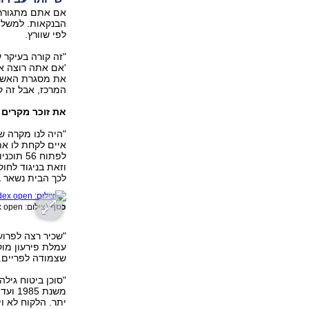
אם אתם מתגוררים
הבנקאות. למשל ה
לפי שוורץ.
"זה קורה בעיקר 
'אם אתה רוצה אש
את מסגרת האשראי
המרכז, אבל זה ק
את זוכר מקרים 
איים לקחת לו את
לפתוח 6
לכך הבית נשאר ב
כסף
(צילום: Index open)
עמלת פירעון מוק
שצמודה לפריים. 
"סוכן ביטוח גילה
יתר. הלקוח לא ו