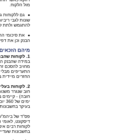
מול הלקוח.
גם ללקוחות גד
שונות לגבי ריביו
להתגמש ולתת לה
את סיכומי הה
הבנק וכן את דפי
מיהם הזכאים 
1. לקוחות שהבנק לא עמד בהסכמים שיש לו עימם.
במידה שהבנק התח
מחויב להסכם זה
התעריפים מבלי 
החזרים מיידית ב
2. לקוחות בעלי חוב בחשבון שפתוח משנות ה-80 (או קודם).
חובה) - קיימים 
בעיקר בחשבונות משנות ה- 0
דיסקונט, לאומי 
לקוחות רבים אינ
בחשבונות שעדיין