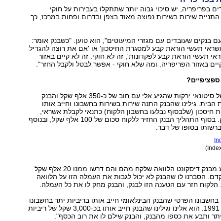
 בפריפריה, יש סיכוי גבוה יותר שתתקלו בעבירות על חוקי
תניית שירות בשירות נפוצה מאוד בצפן ובדרום ופחות במרכז, כך
עם בנקים שעובדים עם מגזרי המיעוטים", הוא טוען. "כשבנק אומר:
ראי תעשי הוראת קבע למסגרת החיסכון' או 'אם את רוצה להגדיל
 תעשי הוראת קבע לפקדונות', זה לא חוקי. זה לא קיים באזור
יים באזור הפריפריה. ומה שלא חוקי - אפשר לבטל ולקבל החזר".
ספציפיים?
"היה לנו מקרה של סיטונאי ירקות שהגיע אלי עם חוב של כ-350 אלף שקל והבנק
 הבית. גילינו שהבנק התנה שירות בשירות בחשבונו וחייב אותו
5 תוכניות חיסכון (שלבסוף נבלעו בחשבון הלקוח) כתנאי לקבלת אשראי,
וזאת בניגוד לחוק. בסוף התהליך הבנק החזיר ללקוח סכום של 100 אלף שקל, ובנוסף
רשותו בסופו של דבר.
"שכיר רצה לפרוע מבנק דיסקונט הלוואה שלקח מהם והם דרשו ממנו 20 אלף שקל
דם. הסברנו לו שהבנק לא יכול לגבות את העמלה הזו על הלוואה
הלקוח חזר עם הטענה הזו לבנק, והבנק מחק לו את כל העמלה.
 בחשבונו הפרטי שהבנק הבינלאומי חייב אותו בריביות יתר בחשבונו
משנת 1985 ועד 1991. הוא אלינו וגילינו שהבנק חייב אותו בכ-3,000 שקל של ריביות
יתר ותבע את כספו מהבנק, והבנק שילם לו את רוב הכסף".