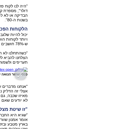
דולר", מספרת קר
הבדיקה או לא לפ
בשנות ה-80".
הלקוחות הפכו
יכול להיות שלגב
ש-78% חושבים שהבנק גובה מהם ביתר.
"כשהתחלנו לא הי
הצלחנו להביא לשי
תעריפים ולשמור
כסף שחור הנואה 
"אנחנו מדברים ע
אצלי זה הדליק נ
מאיזו שכבה, גם 
לא יודעים שאם ה
"זו שיטת מצל
אומר אמנון שוור
בארץ מטבע ובזק 
ואנו עורכים מאות