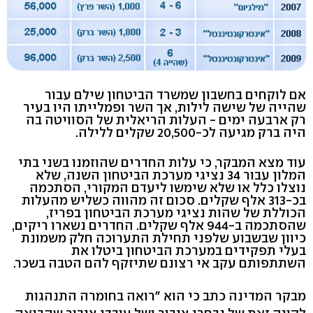
אם לוקחים בחשבון שמשרד הביטחון שילם עבור
שהייה של שישה לילות, אך השר ופמלייתו היו בעיר
רק ארבעה ימים - העלות הריאלית של הסוויטה בה
היה ברק מגיעה לכ-20,500 שקלים ללילה.
עוד מצא המבקר, כי עלות החדרים שהוזמנו בשני בתי
המלון עבור 34 נציגי מערכת הביטחון השנה, שלא
נוצלו כלל או שלא שימשו ליעדם המקורי, הסתכמה
בכ-313 אלף שקלים. סכום זה מהווה כשליש מהעלות
הכוללת של שהות נציגי מערכת הביטחון בפריז,
שהסתכמה ב-944 אלף שקלים. החדרים נשארו ריקים,
כיוון שבשבוע שלפני תחילת התערוכה חלק משמונת
בעלי תפקידים במערכת הביטחון ביטלו את
השתתפותם עקב אי רצונם שתיזקף להם הטבה בשכר.
מבקר המדינה כתב כי הוא "רואה בחומרה התנהגות