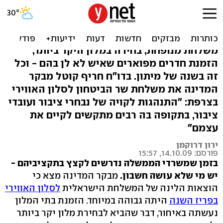
הסלון שעלה מיליון: שליש
מההוצאה בפריז - לשווא
משלחת מנופחת, בחירה במלון היקר ביותר,
הזמנת חדרים מפוארים שאיש לא לן בהם - וכל
זה בשנה של מיתון. בדו"ח חריף קוטל מבקר
המדינה את משלחת שר הביטחון לסלון האווירי
בצרפת: "התנהגות לקויה של נבחרי ציבור ועובדי
ציבור, בתקופה בה רבים מתקשים לקיים את
עצמם"
ירון דרוקמן
פורסם: 14.10.09, 15:57
בזמן שמשרדי הממשלה נדרשים לקצץ בתקציביהם -
יש מי שלא עושה חשבון.
מבקר המדינה מצא כי
הוצאות הלינה של המשלחת הישראלית
לסלון האווירי
בפריז השנה
היתה גבוהה במיוחד. הזמנת בתי המלון
נעשתה באיחור, דבר שהביא לבחירת מלון יקר ביותר