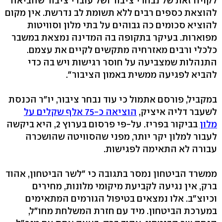
לקויה זאת של נבחרי ציבור ושל עובדי ציבור שהביאה
להוצאת כספים רבים ללא תשומת לב נדרשת. אין מקום
להוציא סכומים כה גבוהים על בתי מלון וסוויטות
מפוארות. בעיקר בתקופה בה המדינה נמצאת במשבר
כלכלי ורבים מאזרחיה מתקשים לקיים את עצמם.
התנהלות שמצביעה על חוסר רגישות ויש בה כדי
להביא לפגיעה ממשית באמון הציבור".
במקביל, פורסם אתמול כי עוד נבחר ציבור, יו"ר הכנסת
לשעבר דליה איציק,
הוציאה כ-75 אלף שקלים על
מלון
בביקור בפריז. על-פי פרסום בערוץ 2, היא ביקשה
לעבור למלון יקר יותר, מפני שהסוויטה שהושכרה
עבורה לא התאימה לפגישות.
ממשרד הביטחון נמסר בתגובה כי "לשר הביטחון, אהוד
ברק, אין נגיעה לקביעת מיקומי מלונות, מחירים
וכיוצ"ב. אלו נמצאים בטיפול הגורמים המתאימים
במערכת הביטחון. מיד עם חזרת המשלחת מחו"ל,