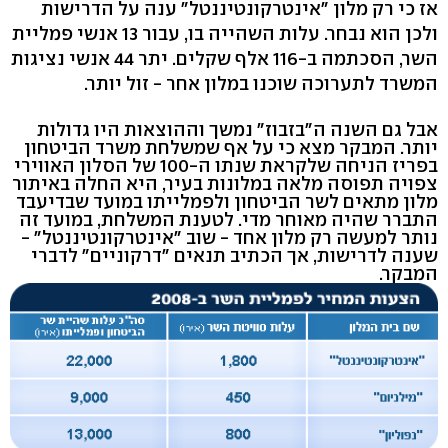
אז כי רק מלון "אינטרקונטיננטל" ענה על הדרישות
ולכן הוא נבחר. עלות השהייה בו, עבור 13 אנשי פמליית
השר, הסכתמה ב-116 אלף שקלים. יתר 44 אנשי נציגות
המשרד לתערוכה שוכנו במלון אחר - זול יותר.
אבל גם השנה ה"בזבוז" נמשך וההוצאות היו גדולות
יותר. המבקר מצא כי על אף שמשלחת משרד הביטחון
בפריז הניחה שלקראת שנתו ה-100 של הסלון האווירי
צפויה תפוסה מלאה במלונות בעיר, היא החלה באיתור
מלון מתאים לשר הביטחון ולפמלייתו במועד שבדיעבד
התברר שהיה מאוחר מדי. לטענת המשלחת, במועד זה
נותר למעשה רק מלון אחד - שוב "אינטרקונטיננטל" -
שענה לדרישות, אך הכתיב תנאים "דרקוניים" לדברי
המבקר.