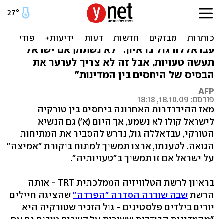
נשיא טורקיה: נמשיך
ב"ביקורת אמיצה" על ישראל
עבדאללה גול בראיון: "לא נשתוק אם ישראל
תעשה טעויות, אבל זה לא צריך לערער את
הבסיס של היחסים בין המדינות"
AFP
פורסם: 18.10.09, 18:18
מאז ההידרדרות האחרונה ביחסים בין טורקיה
לישראל קולו לא נשמע, אך היום (א') גם הנשיא
הטורקי, עבדאללה גול, נדרש להסביר את המתיחות
הגואה. לטענתו, ארצו תמשיך למתוח ביקורת "אמיצה"
על ישראל אם זו תמשיך ב"טעויותיה".
בראיון לרשת הטלוויזיה הממלכתית TRT - אותה
הרשת
שבה שודרה הסדרה "הפרדה"
שהציגה חיילים
יורים בילדים פלסטינים - גול הזכיר שטורקיה היא