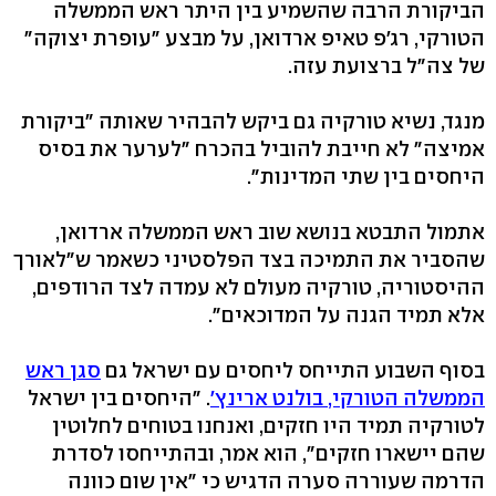
הביקורת הרבה שהשמיע בין היתר ראש הממשלה
הטורקי, רג'פ טאיפ ארדואן, על מבצע "עופרת יצוקה"
של צה"ל ברצועת עזה.
מנגד, נשיא טורקיה גם ביקש להבהיר שאותה "ביקורת
אמיצה" לא חייבת להוביל בהכרח "לערער את בסיס
היחסים בין שתי המדינות".
אתמול התבטא בנושא שוב ראש הממשלה ארדואן,
שהסביר את התמיכה בצד הפלסטיני כשאמר ש"לאורך
ההיסטוריה, טורקיה מעולם לא עמדה לצד הרודפים,
אלא תמיד הגנה על המדוכאים".
בסוף השבוע התייחס ליחסים עם ישראל גם
סגן ראש
הממשלה הטורקי, בולנט ארינץ'
. "היחסים בין ישראל
לטורקיה תמיד היו חזקים, ואנחנו בטוחים לחלוטין
שהם יישארו חזקים", הוא אמר, ובהתייחסו לסדרת
הדרמה שעוררה סערה הדגיש כי "אין שום כוונה