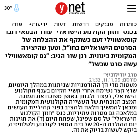
קולנוע ישראלי בחו"ל: גאווה
או אשליה?
בכנס "חזון הקולנוע הישראלי" עורר הבמאי דובר
קוסאשווילי זעם כשתקף את ההצלחה של
הסרטים הישראליים בחו"ל, וטען שהיצירה
המקומית בינונית. רנן שור הגיב: "גם קוסאשווילי
עשה סרט שכשל"
מרב יודילוביץ'
פורסם: 11.11.09, 21:32
מעטות מדי הן ההזדמנויות שניתנות במהלך היומיום,
שרץ קצר נשימה אחרי קשיי הקיום בענף הקולנוע
הישראלי, לעצור ולבחון באופן מפוכח את תמונת
המצב הנוכחית של העשייה הקולנועית המקומית,
ומכאן להמשיך הלאה ולהציב בפני קהיליית העושים
במלאכה גם מטרות עתידיות. כנס "חזון הקולנוע
הישראלי" של סם שפיגל, שפתח היום (ד') את חגיגות
יום ההולדת ה-20 של בית הספר לקולנוע ולטלוויזיה,
ביקש לעשות בדיוק את זה.