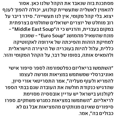
מסתכנת בזה שנאבד את הקהל שלנו כאן. אסור
להאמין לאשליה שתעשיית קולנוע, יכולה להפוך לענף
יצוא. בלי קהל מקומי, אין לנו תעשייה". סידר דיבר על
רוב מוחלט של יוצרים ישראלים שחולמים בצרפתית
במקום בעברית, והדגיש כי ה"Middle East Soup" -
מונח שהשאיל מהמושג "Euro Soup" - שמכוון
למחיקת הזהות והפיכתה של אירופה לאקזוטיקה
כללית, עלול להיות בעוכריה של היצירה הישראלית
ולהמאיס אותה, בסופו של דבר, על הקהל המקומי והזר.
"השתמשו בריאליזם כפלטפורמה לספר סיפור אישי
ואוניברסלי שמשתמש במציאות ומרשה לעצמו
להמריא ולעוף מעליה", אמר התסריטאי אורי סיון,
שהדגיש כנקודת חולשה את העובדה שגם בבתי הספר
לקולנוע בישראל יש עדיין אובססיה מסוימת
לריאליזם. "השתמשו במציאות כמגרש משחקים. ספרו
סיפורים שאינם מנותקים מהמציאות אבל גם לא
כבולים בה", אמר.