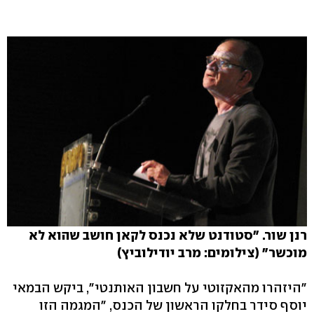
רנן שור. "סטודנט שלא נכנס לקאן חושב שהוא לא
מוכשר" (צילומים: מרב יודילוביץ)
"היזהרו מהאקזוטי על חשבון האותנטי", ביקש הבמאי
יוסף סידר בחלקו הראשון של הכנס, "המגמה הזו