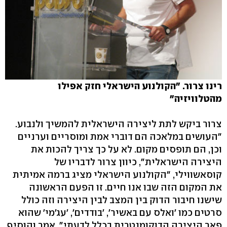
רינו צרור. "הקולנוע הישראלי חזק אפילו
מהטלוויזיה"
צרור ביקש לתת ליצירה הישראלית להמשיך ולנבוע.
"העושים במלאכה הם דוברי אמת ומוסריים וערניים
וכן, הם תופסים מקום. לא על כך צריך להכות את
היצירה הישראלית", כיוון צרור לדבריו של
קוסאשווילי, "הקולנוע הישראלי מציג ברמה אמיתית
את המקום הזה שבו אנו חיים. זו הפעם הראשונה
שישנו חיבור הדוק בין המצב לבין היצירה וזה כולל
סרטים כמו 'ואלס עם באשיר', 'בודדים', 'עג'מי' שהוא
פאר היצירה הדוקומנטרית בכלל לדעתי", אמר והוסיף,