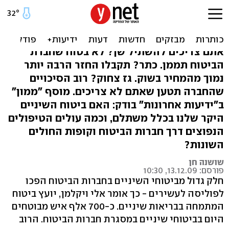
ביטוח שיניים פרטי: האם זה
בכלל משתלם?
אתם צריכים להשתיל שן? לא בטוח שחברת
הביטוח תממן. כתר? תקבלו החזר הרבה יותר
נמוך מהמחיר בשוק. גז צחוק? רוב הסיכויים
שהחברה תטען שאתם לא צריכים. מוסף "ממון"
ב"ידיעות אחרונות" בודק: האם ביטוח השיניים
היקר שלנו בכלל משתלם, וכמה עולים הטיפולים
הנפוצים דרך חברות הביטוח וקופות החולים
השונות?
שושנה חן
פורסם: 13.12.09, 10:30
חלק גדול מביטוחי השיניים בחברות הביטוח הפכו
לפוליסה לעשירים - כך אומר אלי ויקלמן, יועץ ביטוח
המתמחה בבריאות שיניים. כ‭700-‬ אלף איש מבוטחים
היום בביטוחי שיניים במסגרת חברות הביטוח. הרוב