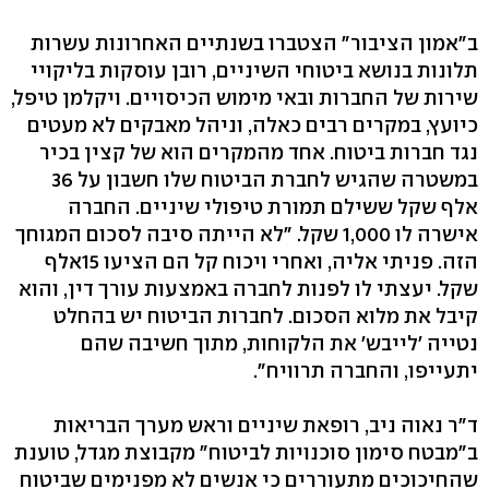
ב"אמון הציבור" הצטברו בשנתיים האחרונות עשרות
תלונות בנושא ביטוחי השיניים, רובן עוסקות בליקויי
שירות של החברות ובאי מימוש הכיסויים. ויקלמן טיפל,
כיועץ, במקרים רבים כאלה, וניהל מאבקים לא מעטים
נגד חברות ביטוח. אחד מהמקרים הוא של קצין בכיר
במשטרה שהגיש לחברת הביטוח שלו חשבון על 36
אלף שקל ששילם תמורת טיפולי שיניים. החברה
אישרה לו ‭1,000‬ שקל. "לא הייתה סיבה לסכום המגוחך
הזה. פניתי אליה, ואחרי ויכוח קל הם הציעו 15אלף
שקל. יעצתי לו לפנות לחברה באמצעות עורך דין, והוא
קיבל את מלוא הסכום. לחברות הביטוח יש בהחלט
נטייה 'לייבש' את הלקוחות, מתוך חשיבה שהם
יתעייפו, והחברה תרוויח‭."‬
ד"ר נאוה ניב, רופאת שיניים וראש מערך הבריאות
ב"מבטח סימון סוכנויות לביטוח" מקבוצת מגדל, טוענת
שהחיכוכים מתעוררים כי אנשים לא מפנימים שביטוח