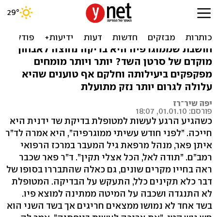
ממוגרפיה: בדיקה נחוצה או
מיותרת ואף מסוכנת?
חושבת שממוגרפיה היא בדיקה נחוצה לאבחון
מוקדם של סרטן השד? יותר ויותר מומחים
מפקפקים ביעילותה וחלקם אף טוענים שהיא
עלולה לגרום יותר נזק מתועלת
יפה שיר־רז
פורסם: 01.01.10, 18:07
כשהגיע הרגע לעשות למטופלת בדיקת שד ידנית היא
חייכה. ”לפני חודש עשיתי ממוגרפיה”, היא אמרה לד”ר
איתן פאר, מנהל מרפאת גיל המעבר במרכז הרפואי
רמב”ם. ”תודה לאל, הכל אצלי תקין”. ד”ר פאר שכבר
ראה בחייו מקרים שונים, גם כאלה שהתבררו בסופו של
דבר כלא תקינים כלל, התעקש על הבדיקה. המטופלת
לא התנגדה ושכבה על המיטה ממתינה למוצא פיו.
בשד אחד לא נמושו ממצאים חריגים אך בשד השני הוא