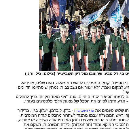
בי תסיים", קראו המפגינים לראש הממשלה. נועם שליט, אביו של
יע למקום ואמר: "לא יעזור אם נשב בבית, נמתין שיסתיימו הדיונים
ה".
לדעתו הסיפור יסתיים היום, ענה: "אני מאוד מקווה. צריך להחליט
 הגיע הזמן לסיים את הסבל של מאות אלפי פלסטינים בעזה".
יהו שלוש פעמים את
- ברק, ליברמן, יעלון, בגין, מרידור
שרי השביעייה
עסקה. ראש הממשלה עצמו מתנגד לשחרור מחבלים לגדה המערבית.
רור מנהיגי הטרור שנעצרו בזמן האינתיפאדה השנייה או אחריה,
 "נסיכי המוקאוומה" (ההתנגדות), לגדה המערבית, תשקם את