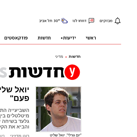
חדשות
מדיני
יואל שלי
פעם"
השביעייה התכ
מיטלטלים בין 
והביא את הקל
"יום גורלי". יואל שליט
רונן מדזיני
פורסם: 9