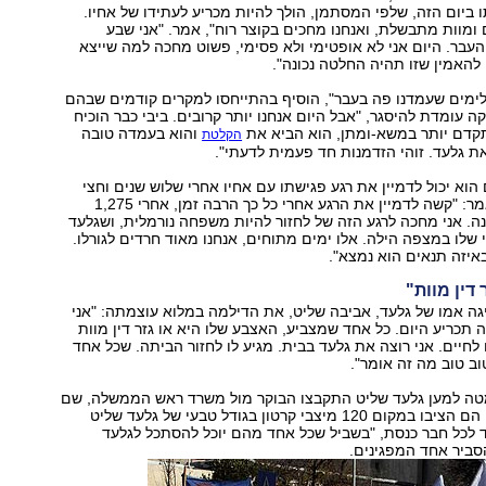
יום הזה, שלפי המסתמן, הולך להיות מכריע לעתידו של אחיו.
ומוות מתבשלת, ואנחנו מחכים בקוצר רוח", אמר. "אני שבע
העבר. היום אני לא אופטימי ולא פסימי, פשוט מחכה למה שייצא
ה להאמין שזו תהיה החלטה נכונה".
לימים שעמדנו פה בעבר", הוסיף בהתייחסו למקרים קודמים שבהם
 עומדת להיסגר, "אבל היום אנחנו יותר קרובים. ביבי כבר הוכיח
תקדם יותר במשא-ומתן, הוא הביא את
והוא בעמדה טובה
הקלטת
ת גלעד. זוהי הזדמנות חד פעמית לדעתי".
הוא יכול לדמיין את רגע פגישתו עם אחיו אחרי שלוש שנים וחצי
בשבי החמאס, אמר: "קשה לדמיין את הרגע אחרי כל כך הרבה זמן, אחרי 1,275
ה. אני מחכה לרגע הזה של לחזור להיות משפחה נורמלית, ושגלעד
י שלו במצפה הילה. אלו ימים מתוחים, אנחנו מאוד חרדים לגורלו.
איזה תנאים הוא נמצא".
 דין מוות"
גה אמו של גלעד, אביבה שליט, את הדילמה במלוא עוצמתה: "אני
 תכריע היום. כל אחד שמצביע, האצבע שלו היא או גזר דין מוות
 לחיים. אני רוצה את גלעד בבית. מגיע לו לחזור הביתה. שכל אחד
ב טוב מה זה אומר".
טה למען גלעד שליט התקבצו הבוקר מול משרד ראש הממשלה, שם
מכונסים השרים. הם הציבו במקום 120 מיצבי קרטון בגודל טבעי של גלעד שליט
 לכל חבר כנסת, "בשביל שכל אחד מהם יוכל להסתכל לגלעד
הסביר אחד המפגינים.