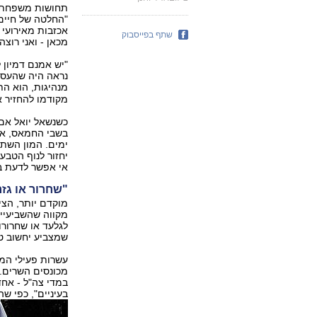
תחושות משפחתו ב
"החלטה של חיים 
אכזבות מאירועי 
שתף בפייסבוק
מכאן - ואני רוצ
"יש אמנם דמיון 
נראה היה שהעסקה
מנהיגות, הוא ה
מקודמו להחזיר א
כשנשאל יואל אם 
ימים. המון השתנ
יחזור לנוף הטבע
אי אפשר לדעת ב
"שחרור או גזר
מוקדם יותר, הצי
מקווה שהשביעייה
לגלעד או שחרורו
שמצביע יחשוב טו
עשרות פעילי המ
במדי צה"ל - אחד
בעיניים", כפי ש