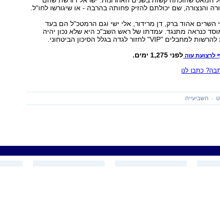
 חמאס שהוכתה קשות בשנים האחרונות. ישראל דורשת שהם
ורה והנצורה, שם יכולתם להזיק פחותה בהרבה - או שיגורשו לחו"ל.
 השרים אהוד ברק, דן מרידור, אלי ישי וגם הרמטכ"ל הם בעד
סד כנראה מתנגד. עמדתו של ראש השב"כ היא שלא נכון יהיה
VIP" לחזור לגדה בגלל הסיכון הביטחוני.
לפני 1,275 ימים.
 לרצועת עזה
ה? כתבו לנו
ט
השביעייה