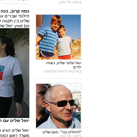
צילום: גיל יוחנן
כמה קרוב, ככה 
חילופי שבויים ע
שליט בין תקווה 
עם ynet יואל שליט, אחיו של גלעד. "יכול להיות שזה הכי קרוב שהיינו אי פעם".
יואל וגלעד שליט, כשהיו
ילדים
באדיבות ידיעות אחרונות
יואל שליט עם חברתו ו-120 "גלעדים", מול דיון השבי
יואל שליט הגיע ה
"להחליט כבר". נועם שליט
משרד ראש הממשל
צילום: גיל יוחנן