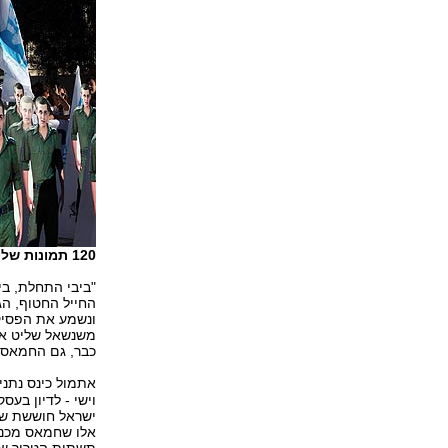
120 תמונות שליט בגודל טבעי שהוצבו מול דיון השביעייה (צילום: גיל יוחנן)
"ביבי התחלת, בי
החייל החטוף, הג
ונשמע את הפסיק
משנשאל שליט אם 
כבר, גם החמאס -
אתמול כינס נתנ
וישי - לדיון ב
ישראל חוששת ששח
אלו שחמאס מכנה