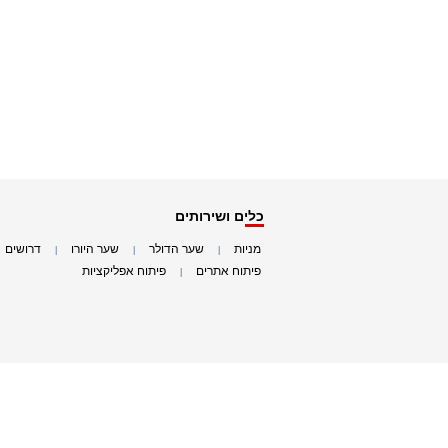
כלים ושירותים
מניות
שער הדולר
שער היורו
דרושים
|
|
|
|
פיתוח אתרים
פיתוח אפליקציות
|
|