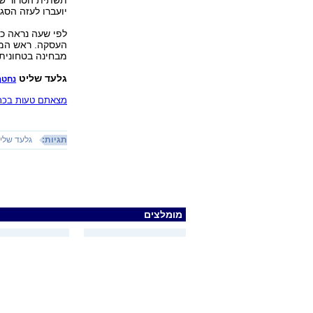
תשתית הטרור של
יועברו לעזה הסג
לפי שעה נראה כי
העסקה. ראש המו
מבחינה בטחונית להרשות למחבלים "
גלעד שליט
נחטף
מצאתם טעות בכתב
תגיות:
גלעד שלי
מומלצים