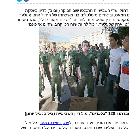
רחוק.
שרי השביעייה התכנסו שוב הבוקר (יום ב') לדיון בעסקת
ם חמאס, ובינתיים מיטלטלים בני משפחתו של החייל החטוף גלעד
לסקפטיות, בין אופטימיות לחרדה. "זה יום מאוד גורלי", אמר בשיחה
עייה (צילום: גיל יוחנן)
בוקר יחד עם הוריו, נועם ואביבה, ל
מול מול
מפגן התמיכה בגלעד
ה בירושלים, שם התכנסו השרים. שליט דיבר על תחושותיו ועל