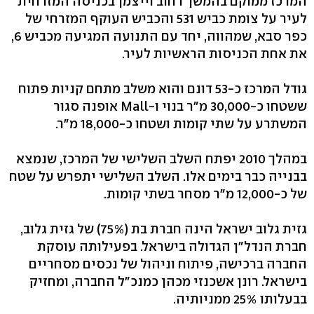
המרכז ממוקם בהמשך רחוב וייצמן בכניסה המזרחית
לעיר על צומת כביש 531 והכביש העוקף המזרחי של
כפר סבא, שמהווה, יחד עם התנועה המגיעה מכביש 6,
את אחת הכניסות הראשיות לעיר.
גודל המרכז כ-53 דונם והוא משלב מתחם קניות פתוח
ששטחו כ-30,000 מ"ר בנוי ו-Mall אופנה סגור
המשתרע על שתי קומות ושטחו כ-18,000 מ"ר.
במהלך 2010 יפתח השלב השלישי של המרכז, שנמצא
בבנייה כבר בימים אלו. השלב השלישי יתפרש על שטח
של כ-12,000 מ"ר מסחר בשתי קומות.
גזית גלוב ישראל הינה חברת בת (75%) של גזית גלוב,
חברת הנדל"ן הגדולה בישראל. בפעילותה עוסקת
החברה ברכישה, פיתוח וניהול של נכסים מסחריים
בישראל. רונן אשכנזי מכהן כמנכ"ל החברה, ומחזיק
בבעלותו 25% ממניותיה.