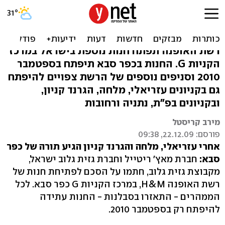
חנות של רשת H&M תיפתח
בכפר סבא
רשת האופנה תפתח חנות נוספת בישראל במרכז
הקניות G. החנות בכפר סבא תיפתח בספטמבר
2010 וסניפים נוספים של הרשת צפויים להיפתח
גם בקניונים עזריאלי, מלחה, הגרנד קניון,
ובקניונים בפ"ת, נתניה ורחובות
מירב קריסטל
פורסם: 22.12.09, 09:38
אחרי עזריאלי, מלחה והגרנד קניון הגיע תורה של כפר
סבא:
חברת מאץ' ריטייל וחברת גזית גלוב ישראל,
מקבוצת גזית גלוב, חתמו על הסכם לפתיחת חנות של
רשת האופנה H&M, במרכז הקניות G כפר סבא. לכל
הממהרים - התאזרו בסבלנות - החנות עתידה
להיפתח רק בספטמבר 2010.