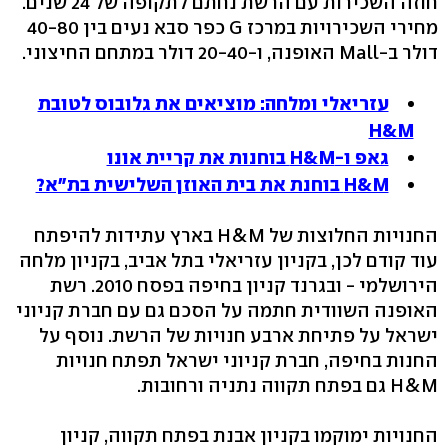
חוזה השכירות עם הרשת נחתם לתקופה של 24 שנים.
מחירי השכירויות במרכז G כפר סבא נעים בין 40-80
דולר ב-Mall האופנה, ו-20-40 דולר במתחם החיצוני.
עזריאלי ומלחה: מוציאים את גלובוס לטובת
H&M
גאפ ו-H&M בוחנות את קריית אונו
H&M בוחנת את בית האוזן השלישית בת"א?
החנויות החלוצות של H&M בארץ עתידות להיפתח
עוד קודם לכן, בקניון עזריאלי בתל אביב, בקניון מלחה
הירושלמי - ובגרנד קניון בחיפה בפסח 2010. רשת
האופנה השוודית חתמה על הסכם גם עם חברת קניוני
ישראל על פתיחת ארבע חנויות של הרשת. נוסף על
החנות בחיפה, חברת קניוני ישראל תפתח חנויות
H&M גם בפתח תקווה נתניה ורחובות.
החנויות ימוקמו בקניון אבנת בפתח תקווה, קניון