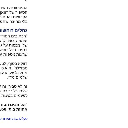
ההיסטוריה האירי
הסיפור של רוזא
הקבוצות והסתירו
בלי מחיצה שתפרי
גחלים רוחשות
"הכתובים הסודיי
יפהפה. ספר שהמ
שלו מכסות על גח
דתית. הכל רוחש 
שרעות נוספות יפ
דווקא בסוף, לטע
ספויילר). הוא כ
מתקבל על הדעת ז
שלמים מדי.
זה לא סביר. זה 
שעפו כל כך רחוק
לפעמים בטעות, ב
"הכתובים הסודי
אחוזת בית, 358 עמ'
לכל כתבות המדור לח