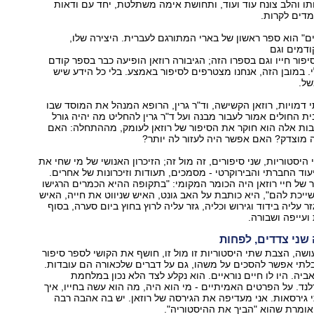
ו והלב צונח עוד ועוד, ותחושת אימה משתלטת, יחד עם ודאות
מדים לקרות.
ם" הוא ספר ראשון של בארי המתורגם לעברית. היצירה שלו,
ודמים וגם
יפור חייו וגם בספרו הזה; הגיבורה רוזאן הופיעה כבר בספר קודם
. במובן הזה, אנחנו מצטרפים לסיפור באמצע. בלי כל הידע שיש
של.
דמויות, רוזאן הקשישה, וד"ר גרין, הרופא המנהל את המוסד שבו
ת החולים אמור לעבור מבנה ועל ד"ר גרין להחליט מה יהיה גורל
בות אלה הוא חוקר את הסיפור של רוזאן לעומק, מההתחלה: האם
 מוצדק? האם אפשר היה לעזור לה יותר?
יסטוריות, שני סיפורים, זה מול זה; הזיכרון האנושי של מי שחי את
עוד החברתי והבירוקרטי - מסמכים, תעודות וזיכרונות של אחרים.
של חיי רוזאן היה הכומר המקומי: "בתקופה ההיא הכמרים הרגישו
כת להם", היא כותבת על האב גונט, האיש שניווט את חייה, האיש
 עליה בידוד וגירוש וכליה, גזר עליה לרוץ בחוץ ביום סערה, בסוף
ועייפה ושבורה.
שני צדדים, לפחות
ה, הצבת שתי היסטוריות זו מול זו, חושף את הקושי לספר סיפור
בלתי אפשר להסכים על משהו, גם על דברים שלכאורה הם עובדות.
ביה. היו לו חיים נוראיים. הוא נקלע לצד הלא נכון במלחמת
נד. על הפרטים האמיתיים - מי הוא היה, מה הוא עשה בחייו, איך
 גירסאות. אני מעדיפה את הגירסה של רוזאן. יש בה אהבה רבה
אומרת שהוא "הביך את ההיסטוריה".