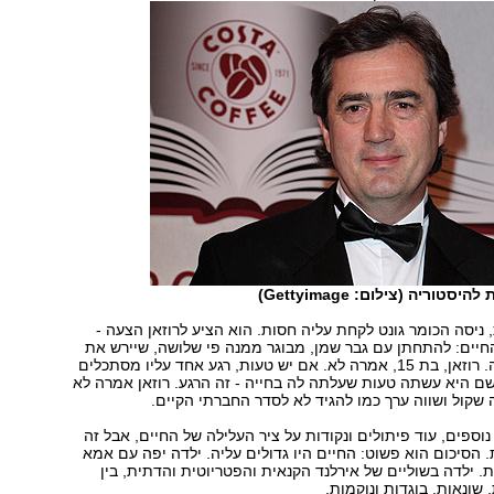
סטוריה (צילום: Gettyimage)
ניסה הכומר גונט לקחת עליה חסות. הוא הציע לרוזאן הצעה -
חיים: להתחתן עם גבר שמן, מבוגר ממנה פי שלושה, שיירש את
העבודה של אביה. רוזאן, בת 15, אמרה לא. אם יש טעות, רגע אחד עליו מסתכלים
ם היא עשתה טעות שעלתה לה בחייה - זה הרגע. רוזאן אמרה לא
 שקול ושווה ערך כמו להגיד לא לסדר החברתי הקיים.
נוספים, עוד פיתולים ונקודות על ציר העלילה של החיים, אבל זה
 הסיכום הוא פשוט: החיים היו גדולים עליה. ילדה יפה עם אמא
 ילדה בשוליים של אירלנד הקנאית והפטריוטית והדתית, בין
שונאות, בוגדות ונוקמות.