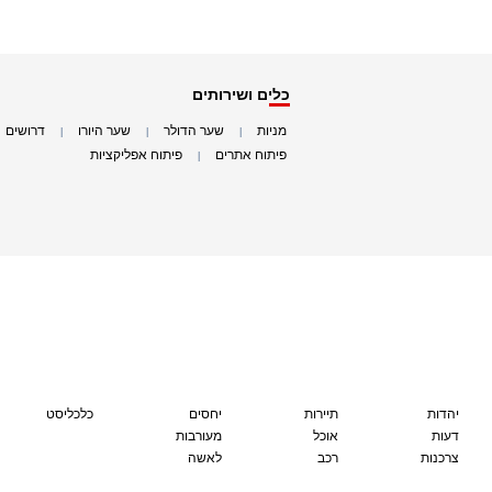
כלים ושירותים
מניות
שער הדולר
שער היורו
דרושים
|
|
|
|
פיתוח אתרים
פיתוח אפליקציות
|
|
יהדות
תיירות
יחסים
כלכליסט
דעות
אוכל
מעורבות
צרכנות
רכב
לאשה