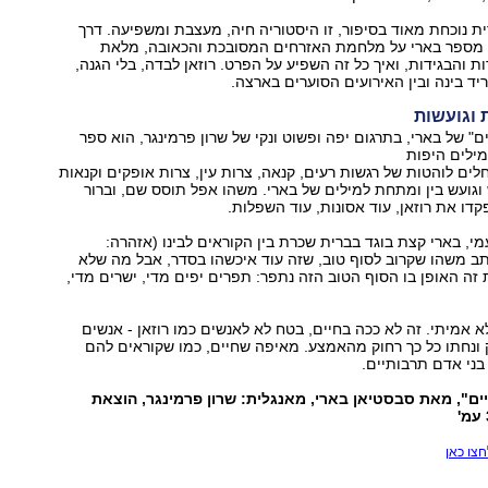
ת נוכחת מאוד בסיפור, זו היסטוריה חיה, מעצבת ומשפיעה. דרך
ן מספר בארי על מלחמת האזרחים המסובכת והכאובה, מלאת
ת והבגידות, ואיך כל זה השפיע על הפרט. רוזאן לבדה, בלי הגנה,
ד בינה ובין האירועים הסוערים בארצה.
 וגועשות
ם" של בארי, בתרגום יפה ופשוט ונקי של שרון פרמינגר, הוא ספר
ילים היפות
לים לוהטות של רגשות רעים, קנאה, צרות עין, צרות אופקים וקנאות
וגועש בין ומתחת למילים של בארי. משהו אפל תוסס שם, וברור
קדו את רוזאן, עוד אסונות, עוד השפלות.
מי, בארי קצת בוגד בברית שכרת בין הקוראים לבינו (אזהרה:
ותב משהו שקרוב לסוף טוב, שזה עוד איכשהו בסדר, אבל מה שלא
ה האופן בו הסוף הטוב הזה נתפר: תפרים יפים מדי, ישרים מדי,
לא אמיתי. זה לא ככה בחיים, בטח לא לאנשים כמו רוזאן - אנשים
 ונחתו כל כך רחוק מהאמצע. מאיפה שחיים, כמו שקוראים להם
ני אדם תרבותיים.
ים", מאת סבסטיאן בארי, מאנגלית: שרון פרמינגר, הוצאת
צו כאן