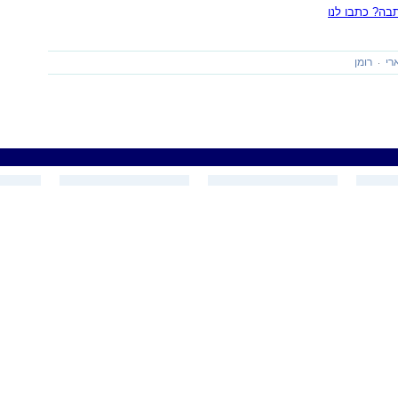
ה? כתבו לנו
רי
רומן