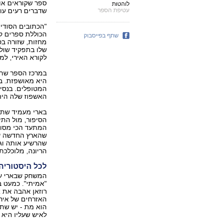
ספר שקוראים אות
לוהטות
עטיפת הספר
שדברים רעים עו
"הכתובים הסודיי
הכוללת ספרים ק
שתף בפייסבוק
מחזות, שזורה בס
שלו בתפקיד שולי
לקורא האירי, למ
במרכז הספר שתי 
היא מאושפזת. בי
המטופלים. בנסי
האשפוז שלה היה
בארי מעמיד שתי ה
הסיפור, מול התי
המתעד הכי מסור 
שהארץ החדשה שיי
שהרשיע אותה וגזר
הריונה, מלוכלכת 
לכל היסטוריה 
המשחק שבארי עוש
"אמיתי". כמעט 
רוזאן אהבה את א
האזרחים של אירל
הוא מת - יש שתי
לאיש שעליו היא 