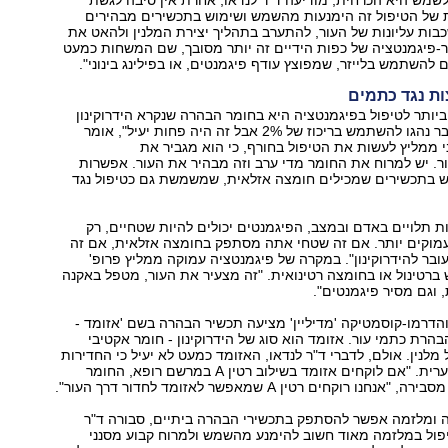
שמש היא הכרחית, מודיעה ד"ר לנדאו, אחרת אין סיבה לגשת
":אלף-בית של הטיפול זה הימנעות מהשמש ושימוש בתכשירים מבהירים
בות עליונות של העור, להתערב בתהליך יצירת המלנין ולהאט את
ר-פיגמנטציה של כפות הידיים זה יותר מסובך, שם המשחות כמעט
ים להשתמש בלייזר, שמפוצץ עודף פיגמנטים, או בפילינג בינוני."
ות נגד כתמים
ותר לטיפול בפיגמנטציה היא בחומר הבהרה שנקרא הידרוקינון
בריכוז גבוה. "בעבר נהגו להשתמש בריכוז של ‭2%‬ אבל זה היה פחות יעיל‭,"‬ אומר
ר. יש למרוח את החומר מדי ערב וזה מבהיר את העור. אפשרות
ש בתכשירים שמכילים חומצה אזלאית, שמשמשת גם כטיפול נגד
ת תלויים באדם ובמצב, הפיגמנטים יכולים להיות שטחיים, רק
עמוקים יותר. אם זה שטחי אתה מסתפק בחומצה אזלאית, אם זה
עמוק יותר אתה עובר להידרוקינון‭."‬ במקרה של פיגמנטציה עמוקה ממליץ פרופ'
 ברטינול או בחומצה רטינואית. "זה מצעיר את העור, מטפל באקנה
 וגם מסיר פיגמנטים."
חברת התרופות והדרמו-קוסמטיקה 'מדיליין' מציעה תכשיר הבהרה בשם 'אזומד ‭-
י להבהרת כתמי עור. אזומד הוא סוג של הידרוקינון - חומר אקטיבי
מלנין. אולם, לדברי ד"ר לנדאו, האזומד כמעט לא יעיל כי החדירות
שלו לעור היא מזערית. "אם לוקחים אזומד בשילוב רטין A במרשם רופא, החומר
 ומלזמה אפשר להסתפק בתכשירי הבהרה ביתיים, סבורה ד"ר
יפול במלזמה מאוד חשוב להימנע מהשמש ולמרוח קבוע מסנני