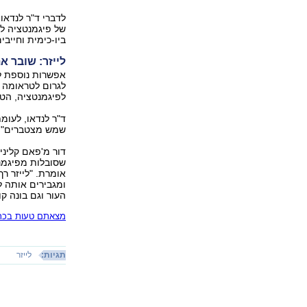
לדברי ד"ר לנדאו
של פיגמנטציה לא
ביו-כימית וחייבים ‭‬
לייזר: שובר א
אפשרות נוספת למי
לגרום לטראומה ל
לפיגמנטציה, הטראומה ע‭‬
ד"ר לנדאו, לעומת
שמש מצטברים‭,"‬ היא אומרת, "וכל אישה בהירה מעל גיל 50 סובלת מנזקים כאלה‭."‬
דור מ'פאם קליניק
אומרת. "לייזר ר
ומגבירים אותה ל
העור וגם בונה ק‭‬
מצאתם טעות בכתב
תגיות:
לייזר