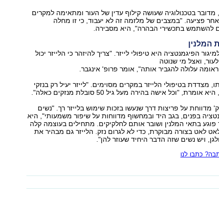
, מדובר בטכנולוגיה שעושה קילוף עדין של העור ומתאימה למקרים
חר פציעה. "במצבים של מלזמה זה לא יעבוד, כי זו מחלה
להשתמש בתכשירי הבהרה," היא מסבירה.
ת המלנין
גור הפיגמנטציה היא טיפולי לייזר. "צריך להיזהר כי הלייזר יכול
עור, ואצל מי שנוטה
לולה להגביר אותה," אומר פרופ' אינגבר.
ו, מצדדת בטיפולי הלייזר במקרים מסוימים. "לייזר יעיל רק בנזקי
' מדווחת על פריצות דרך שנעשו בזכות שימוש בלייזר רך. "נשים
שסובלות מפיגמנטציה בפנים, בגב היד ובמחשוף מדווחות על שיפור משמעותי‭,"‬ היא
ך פוגע בתאי המלנין ושובר אותם לחלקיקים. מתחילים בעוצמה קלה
אט לאט בצורה מבוקרת, כדי לא לגרום נזק. הלייזר גם מבהיר את
ולגן, ויש נשים שזה הדבר היחיד שעוזר להן."
ה? כתבו לנו