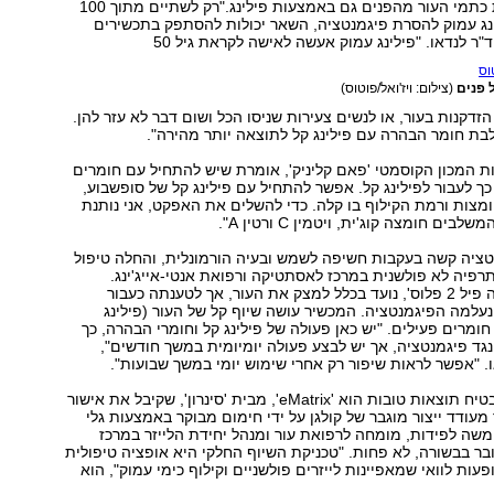
אפשר להסיר את כתמי העור מהפנים גם באמצעות פילינג‭".‬רק לשתיים מתוך 100
נג עמוק להסרת פיגמנטציה, השאר יכולות להסתפק בתכשירים
ל פנים
(צילום: ויז'ואל/פוטוס)
זדקנות בעור, או לנשים צעירות שניסו הכל ושום דבר לא עזר להן.
לבת חומר הבהרה עם פילינג קל לתוצאה יותר מהירה."
אורלי דור, מבעלות המכון הקוסמטי 'פאם קליניק‭,'‬ אומרת שיש להתחיל עם חומרים
כך לעבור לפילינג קל. אפשר להתחיל עם פילינג קל של סופשבוע,
צות ורמת הקילוף בו קלה. כדי להשלים את האפקט, אני נותנת
בים חומצה קוג'ית, ויטמין C ורטין ."A
טציה קשה בעקבות חשיפה לשמש ובעיה הורמונלית, והחלה טיפול
רפיה לא פולשנית במרכז לאסתטיקה ורפואת אנטי-אייג'ינג.
המכשיר, 'אולטרה פיל 2 פלוס‭,'‬ נועד בכלל למצק את העור, אך לטענתה כעבור
עלמה הפיגמנטציה. המכשיר עושה שיוף קל של העור (פילינג
חומרים פעילים. "יש כאן פעולה של פילינג קל וחומרי הבהרה, כך
ו. "אפשר לראות שיפור רק אחרי שימוש יומי במשך שבועות."
מכשיר נוסף שמבטיח תוצאות טובות הוא ‭,'eMatrix'‬ מבית 'סינרון‭,'‬ שקיבל את אישור
המכשיר מעודד ייצור מוגבר של קולגן על ידי חימום מבוקר באמצעות גלי
ר משה לפידות, מומחה לרפואת עור ומנהל יחידת הלייזר במרכז
ובר בבשורה, לא פחות. "טכניקת השיוף החלקי היא אופציה טיפולית
יעילה ומעוטת תופעות לוואי שמאפיינות לייזרים פולשניים וקילוף כימי עמוק‭,"‬ הוא