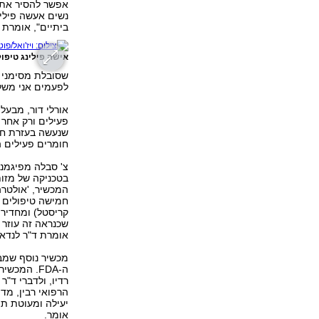
נשים אעשה פילי
ביתיים‭,"‬ אומרת ד"ר לנדאו. "פילינג עמוק אעשה לאישה לקראת גיל 50
אישה פילינג טיפו
שסובלת מסימני ה
לפעמים אני מש‭‬
פעילים ורק אחר 
שנעשה בעזרת חומ
חומרים פעילים המשל‭‬
צ' סבלה מפיגמנ
בטכניקה של מזות
חמישה טיפולים נ
קריסטל) ומחדיר 
אומרת ד"ר לנדא‭‬
ה‭.FDA-‬ 
רדיו, ולדברי ד"
הרפואי רבין, מד
אומר.