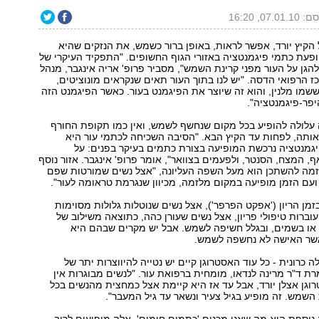
07.01, 16:20
הקיץ יורד, אפשר לראות, באופן ברור כשמש, את הנזקים שהיא
ופעת כתמי פיגמנטציה באזורי הגוף החשופים. "התפקיד העיקרי של
הפיגמנטים הוא להגן על העור מפני קרינת השמש‭,"‬ מסביר פרופ' אריה אינגבר, מנהל
 הרפואי הדסה. "יש לנו בתוך העור תאים שנקראים מונוציטים,
שמו מלנין, והוא זה שיוצר את הפיגמנט בעור. כאשר הפיגמנט הזה
פר-פיגמנטציה." 
עלולה להופיע בכל מקום שנחשף לשמש, ואין כמו תקופת החורף
אותה, לפחות עד הקיץ הבא. "הסיבה השכיחה לכתמי עור היא
יגמנטציה נרכשת המופיעה בצורת כתמים בעיקר בפנים: על
הלחיים, גשר האף, המצח, הסנטר, ולפעמים בצוואר‭,"‬ אומר פרופ' אינגבר. אזור נוסף
מה להשתכן הוא מעל השפה העליונה, "אצל נשים שמורטות שפם
 ועם הזמן מופיעה במקום מלזמה, מכיוון שנגרמת טראומה לעור." 
מלזמה מופיעה בזמן הריון ‭')‬אפקט הפרפר‭,('‬ אצל נשים שנוטלות גלולות מסוימות
עוברות טיפולי פריון, אצל נשים שעורן כהה, כתוצאה משילוב של
 או בשמים, ובגלל חשיפה לשמש. אבל יש מקרים שבהם היא
ר האישה לא נחשפה לשמש.
כרונית - כל עוד האסטרוגן קיים יש נטייה להיווצרות יתר של
מנטציה," אומרת ד"ר מרינה לנדאו, מומחית ברפואת עור. "לנשים מבוגרות אין
וגן אצלן יורד, אבל עד אז היא קיימת אצל כמחצית מהנשים בכל
השמש. זה מופיע בגיל צעיר ונשאר עד גיל המעבר."