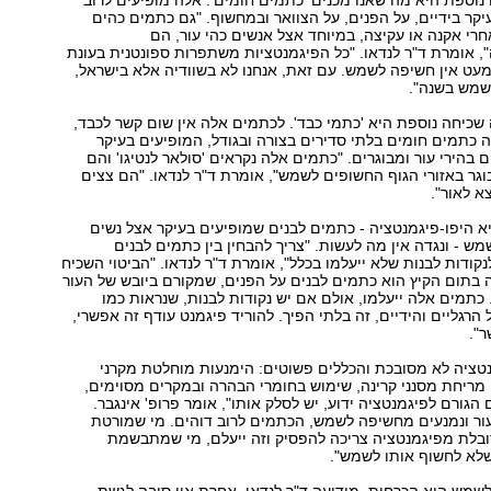
היפר-פיגמנטציה נוספת היא מה שאנו מכנים 'כתמים חומים‭.'‬ אלה מופיעים לרוב
יקר בידיים, על הפנים, על הצוואר ובמחשוף. "גם כתמים כהים
רי אקנה או עקיצה, במיוחד אצל אנשים כהי עור, הם
היפר-פיגמנטציה‭,"‬ אומרת ד"ר לנדאו. "כל הפיגמנטציות משתפרות ספונטנית בעונת
עט אין חשיפה לשמש. עם זאת, אנחנו לא בשוודיה אלא בישראל,
היפר-פיגמנטציה שכיחה נוספת היא 'כתמי כבד‭.'‬ לכתמים אלה אין שום קשר לכבד,
כתמים חומים בלתי סדירים בצורה ובגודל, המופיעים בעיקר
 בהירי עור ומבוגרים. "כתמים אלה נקראים 'סולאר לנטיגו' והם
מופיעים בגיל מבוגר באזורי הגוף החשופים לשמש‭,"‬ אומרת ד"ר לנדאו. "הם צצים
א לאור."
 היפו-פיגמנטציה - כתמים לבנים שמופיעים בעיקר אצל נשים
ש - ונגדה אין מה לעשות. "צריך להבחין בין כתמים לבנים
שייעלמו בחורף לנקודות לבנות שלא ייעלמו בכלל‭,"‬ אומרת ד"ר לנדאו. "הביטוי השכיח
 בתום הקיץ הוא כתמים לבנים על הפנים, שמקורם ביובש של העור
תמים אלה ייעלמו, אולם אם יש נקודות לבנות, שנראות כמו
 הרגליים והידיים, זה בלתי הפיך. להוריד פיגמנט עודף זה אפשרי,
."
ציה לא מסובכת והכללים פשוטים: הימנעות מוחלטת מקרני
מריחת מסנני קרינה, שימוש בחומרי הבהרה ובמקרים מסוימים,
לייזר ופילינג. "אם הגורם לפיגמנטציה ידוע, יש לסלק אותו‭,"‬ אומר פרופ' אינגבר.
עור ונמנעים מחשיפה לשמש, הכתמים לרוב דוהים. מי שמורטת
ובלת מפיגמנטציה צריכה להפסיק וזה ייעלם, מי שמתבשמת
שלא לחשוף אותו לשמש."