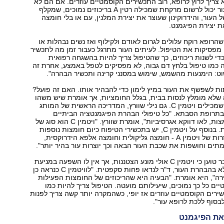
א צריך לרוץ לרופא, רוב התכשירים הקוסמטיים עוזרים. אם הם לא
מסייעים, רופא עור יכול לרשום מרקחת שמכילה רטין A בריכוזים נמוכים, שמקלף
 העור, והידרוקינון שעוצר את יצירת המלנין, עם או בלי חומצה
ת יצירת הפיגמנט.
הרופא רוקח עלולים לגרום לאודם ולקילוף ואז נשים נבהלות או
ן מפסיקות את הטיפול. לעיתים העור מתרגל כעבור זמן מה לתכשיר
כדי לשנות ריכוזים, כך שהטיפול צריך להיות בהשגחה רפואית
 כמו טיפול בלחץ דם גבוה, לא מפסיקים לטפל באמצע, אחרת זה
פשוט: הימנעות מהשמש, שימוש במסנני קרינה ותכשיר הבהרה."
ת לשפשף את העור במיץ לימון כדי להבהיר אותו. האם זה פועל?
 שלא מומלץ לנסות בבית, בגלל החומציות, אך אומרת שיש משהו
חיובי בתכשירים שמכילים ויטמין ‭.C‬ גם נילי שוורץ, המדריכה הראשית של המותג
, תומכת בתרופת הסבתא. "כל טיפולי הבהרת הפיגמנטציה הביתיים
מבוססים על חומצות, לאו דווקא אגרסיביות‭,"‬ אומרת שוורץ. "ויטמין C הוא סוג של
חומצה אסקורבית. בנוסף על ויטמין ‭,C‬ יש בתכשירי הטיפוח כיום חומצות נוספות
להבהרה, כמו נגזרות של ויטמין ‭- A‬ חומצה גליקולית וחומצה אלפא הידרוקסית,
מתים וחושפות את שכבת העור הבאה וכך יוצרות עור בהיר יותר."
בעוד פרופ' אינגבר טוען כי ויטמין C אולי מונע הצטננות, אך אין לו השפעה במניעת
פיגמנטציה וגם לא בהבהרת העור, ד"ר לנדאו פחות סקפטית. "לוויטמין C כנראה כן
יש השפעה מבהירה‭,"‬ היא אומרת. "הבעיה היא שהריכוזים של החומצות הפעילות
ים כל כך נמוכים, שיעילותם מועטה. הטיפול צריך להיות כמו
רים הקוסמטיים עוזרים אז יופי, כשהמקרה יותר קשה צריך לפנות
לבסוף ללכת לרופא עור."
 את הפיגמנט