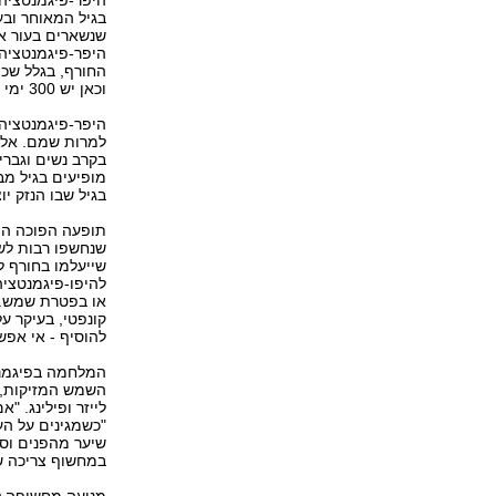
בגיל המאוחר ובע
שנשארים בעור אח
החורף, בגלל שכמ
וכאן יש 300 ימי שמש בשנה‭."‬
למרות שמם. אלה 
בקרב נשים וגברים
בגיל שבו הנזק יוצ‭‬
תופעה הפוכה היא
שנחשפו רבות לשמ
להיפו-פיגמנטציה
או בפטרת שמש. כ
קונפטי, בעיקר על
להוסיף - אי אפשר‭‬
המלחמה בפיגמנט
השמש המזיקות, 
"כשמגינים על ה
שיער מהפנים וס
במחשוף צריכה ‭‬