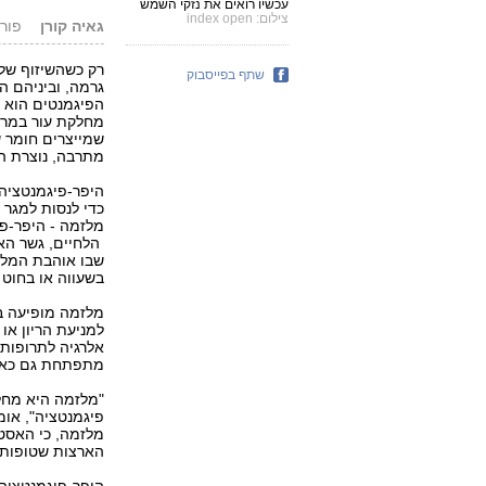
עכשיו רואים את נזקי השמש
צילום: index open
גאיה קורן
פורסם: .10
רק כשהשיזוף של 
שתף בפייסבוק
גרמה, וביניהם ה
מחלקת עור במרכז
שמייצרים חומר ש
מתרבה, נוצרת הי‭‬
היפר-פיגמנטציה 
כדי לנסות למגר 
מלזמה - היפר-פ
שבו אוהבת המלז
בשעווה או בחוט‭‬
למניעת הריון או 
אלרגיה לתרופות
מתפתחת גם כאש
"מלזמה היא מחלה 
פיג‭‬
מלזמה, כי האסטר
הארצות שטופות ‭‬