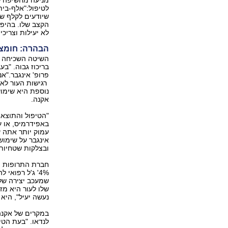
מניעה מחשיפה ל
לטיפול‭‬
שיודעים לקלף שכ
הקצב שלו. בהיפ
לא יעילות וצריכ‭‬
הבהרה: חומצ
השיטה השכיחה בי
פרופ' אינגבר‭".‬אני ממליץ לעשות את הטיפול בחורף, כי הוא מגביר את
רגישות העור לאו
נוספת היא שימו
אקנה.
"הטיפול והתוצאו
באפידרמיס, או 
אינגבר על שימוש
ובצלקות שטחיות,‭‬
'4%‬ ג'ל רפוא
שמעכב יצירה של 
נעשה יעיל‭,"‬ היא מסבירה, "אנחנו רוקחים רטין A שמאפשר לאזומד לחדור דרך העור‭."‬
במקרים של אקנה
לנדאו. "בעת הט