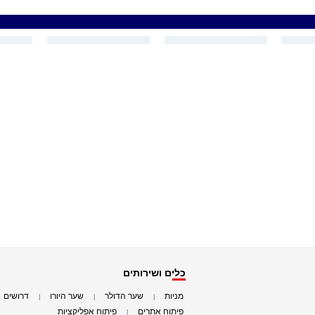
כלים ושירותים
מניות
שער הדולר
שער היורו
דרושים
|
|
|
|
פיתוח אתרים
פיתוח אפליקציות
|
|