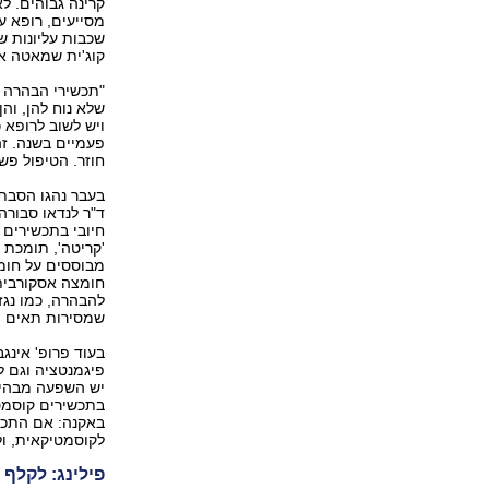
קרינה גבוהים. ל
שכבות עליונות של
קוג'ית שמאטה א
"תכשירי הבהרה ש
שלא נוח להן, וה
ויש לשוב לרופא 
פעמיים בשנה. זה
חוזר. הטיפול ‭‬
בעבר נהגו הסבתו
ד"ר לנדאו סבורה
'קריטה‭'‬
שמסירות תאים ‭‬
בתכשירים קוסמטי
באקנה: אם התכשי
לקוסמטיקאית, ו‭‬
פילינג: לקלף