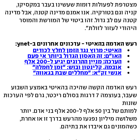
מצטרפת לפעולות דומות שעשינו בעבר במקסיקו,
קניה וגם בטורקיה. אנו אמנם מדינה קטנה, אבל מדינה
קטנה עם לב גדול. זהו ביטוי של המורשת והמוסר
היהודי לעזור לזולת".
רעש האדמה בהאיטי - עדכונים אחרונים ב-ynet:
האיטי: מרוץ נגד הזמן לחלץ לכודים
האו"ם: זה האסון הגדול ביותר אי פעם
הערכה: מניין ההרוגים יגיע ל-200 אלף
אובמה, קלינטון ובוש: "זמן לחמלה"
אנשי זק"א: "מחללים שבת בגאווה"
רעש האדמה הקשה שהיכה בהאיטי באמצע השבוע
שעבר, בעוצמה 7 דרגות בסולם ריכטר, גרם לפי הערכות
שונות
למותם של בין 50 אלף ל-200 אלף בני אדם. יותר
משלושה מיליון נפגעו מהרעש בדרך זו או אחרת,
כשהמונים גם איבדו את בתיהם.