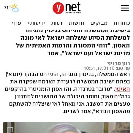
רה"מ על האיטי: אנו מדינה
קטנה עם לב גדול
בישיבת הממשלה התייחס בנימין נתניהו
למשלחת הסיוע ששלחה ישראל לאי מוכה
האסון. "זוהי המסורת והדמות האמיתית של
מדינת ישראל ועם ישראל", אמר
רונן מדזיני
פורסם: 17.01.10, 10:51
ראש הממשלה, בנימין נתניהו, התייחס הבוקר (יום א')
בפתח ישיבת הממשלה לרעידת האדמה שפקדה את
האיטי
. "מדובר בטרגדיה. זהו אסון הומניטרי בהיקפים
גדולים מאוד, וחוסר היכולת של התושבים להתגונן
מעצים את המשבר. אני מאחל לאי שיצליח להשתקם
מהאסון הנורא", אמר לשרים.