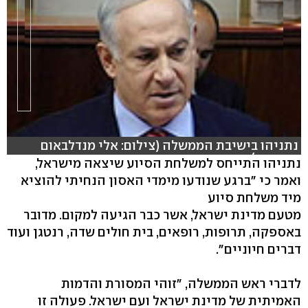
נתניהו בישיבת הממשלה (צילום: אלי מנדלבאום
ורויטרס)
נתניהו התייחס למשלחת הסיוע שיצאה מישראל,
ואמר כי "ברגע שנודעו מימדי האסון הנחיתי להוציא
hlsjs-lite: Network error
מיד משלחת סיוע
מטעם מדינת ישראל, אשר כבר הגיעה למקום. מדובר
באספקה, תרופות, רופאים, בית חולים שדה, רנטגן ועוד
דברים חיוניים".
לדברי ראש הממשלה, "זוהי המסורת והדמות
האמיתית של מדינת ישראל ועם ישראל. פעולה זו