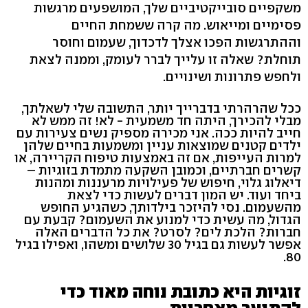
משקפיים סובייקטיביים שלך, המושפעים מרגשות
פסימיים ומייאוש. מה קרה ששמחת החיים
וההתרגשות הפכו אצלך לדכדוך, שעמום וחוסר
תוחלת? שאלה זו עלייך לברר לעומק, וממנה לצאת
ולחפש פתרונות ושינויים.
ככל שהרהרתי בדברייך יותר, התשובה שלי לשאלתך,
מבלי להכירך, היתה חד משמעית - לא! זה ממש לא
חייב להיות ככה. אני מכירה מספיק נשים צעירות עם
ילדים קטנים שמוצאות עניין ומשמעות בחיים שלהן
למרות העייפות, אם זה באמצעות טיפוח הקריירה, או
קשרים חברתיים, וכמובן השקעה מתמדת בזוגיות –
דיאלוג גלוי, חיפוש של פעילויות מרעננות ומהנות
ביחד ועוד. יש המון דברים לעשות כדי לצאת
מהשעמום. נסי להיזכר בילדותך, כשהגיע החופש
הגדול, מה עשית כדי למנוע את השעמום? קבעת עם
חברות? הלכת לים? לסרט? את כל הדברים האלה
אפשר לעשות גם בגיל 30 שלושים ומשהו, ואפילו בגיל
80.
זוגיות היא כתובת נוחה מאוד כדי