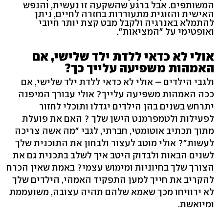
המשותפים. אבל ברגע שהשקעה זו נעשית, והנפש
האישית והזוגית מתעוררות בחזרה לחיים, ניתן
להתמלא באנרגיה ולקבל מבט קצת יותר חיובי
ואופטימי על "המציאות".
אולי לא כדאי ללדת ילד שלישי, אם
האמהות משפיעה עלייך כך?
ולגבי הילדים – אולי לא כדאי ללדת ילד שלישי, אם
ככה האמהות משפיעה עלייך? אולי עבורך המיפנה
יתרחש בשנים בהן הילדים יגדלו ותוכלי לחזור
לפעילות ולטמפרמנט הישן שלך ? האם את פועלת
מתוך תכתיב אוטומטי, חברתי, לגבי "מה אשה צריכה
לעשות"? אולי מוטב לעצור ולבחון את התוכנית שלך
לשנים הבאות ולבדוק היטב איך לשלב בתכנית גם את
הצורך שלך בחיוניות ומימוש עצמי? באמת שאין הכרח
להקריב את חייך למען התפקיד האמהי, הילדים שלך
לא ירוויחו מכך שאמא שלהם תהיה עצובה, משועממת
ומיואשת.