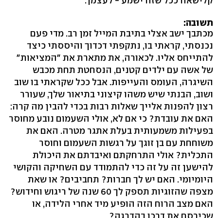
קלישאה ככל שזה ישמע - לעצמך.
תשובה:
מכתבך ישב אצלי בתיבת המייל זמן רב. מדי פעם
נכנסתי, קראתי בו, נתקפתי דכדוך והיססתי כיצד
להתייחס אליו. לכאורה, את מתארת את "המציאות"
של אשה עם ילדים קטנים, הנסחטת תחת מכבש
השיגרה, העומס והעייפות. אבל ככל שקראתי בו שוב
ושוב, הבנתי שיש משהו קיצוני בתיאור שלך, שעורר
רצון להפנות אלייך שאלות רבות בכדי להבין מה קרה:
האם את עובדת? כי אם לא, אולי השעמום נובע מחוסר
בפעילות משמעותית בעלת אתגר מטרה. האם את
משוחחת עם בן זוגך על רגשות השעמום וחוסר
התכלית? אולי התרחקתם ואיבדתם את היכולת
להישען זה על זה כדי להתמודד עם השחיקה והקושי
היומיומי. האם יש לך חברות? תחביבים? או שאת
מצפה שהזוגיות תספק לך 60 שנה של ריגוש וחידוש?
האם מצב הרוח הזה הופיע מיד אחרי הלידה, או
שכירסם את דרכו בהדרגה?