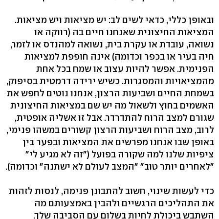
ובאופן כללי, כדאי לשים לב: יש מציאות ויש מציאות.
המציאות החיצונית שאנחנו חיים בה (רווקה או
נשואה, עובדת או עקרת בית, נשואה למהנדס או לזמר,
חיה בעיר או בכפר וכדומה) אינה חופפת למציאות
הפנימית. אפשר להיות עצוב או שמח בכל אחת
מהמציאויות והמסגרות. כשיש ירידה דרמטית בסיפוק,
בשמחת החיים ושביעות הרצון, אנחנו נוטים לחפש את
האשמים בחוץ ולשאול מה יש שם במציאות החיצונית
שגורם למצב הרוח להתדרדר. אבל זו אשליה אופטית,
לרוב, מצב הרוח ושביעות הרצון קשורים במשהו פנימי,
באופן שבו אנחנו מפרשים את המציאות ובפער בין
ציפיות שלנו למה שקורה בפועל ("זה לא מגיע לי"
"לאחרים יותר טוב" "המצב לעולם לא ישתנה" וכדומה).
כדי לעשות שינוי, חשוב להתבונן פנימה, לנסות לזהות
את התהליכים הרגשיים ולהבין באמצעותם מה
השתבש ביכולת לחיות בשלום עם הסביבה שלך.