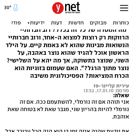
"זה נורמלי להתחתן ולאבד
את האהבה?"
"מה המטרה של כל זה בכלל? רוב חברותיי
הרווקות רק רוצות למצוא ה-אחד, ורוב חברותיי
הנשואות מבינות שהוא לא באמת קיים. על הילד
הראשון אוכל להגיד שהוא נוצר באהבה, על
השני, שנוצר בתשוקה, אך מה יהא על השלישי?
נוצר מתוך הרגל?". האם שעמום בזוגיות הוא
הכרח המציאות? הפסיכולוגית משיבה
עירית קליינר-פז
פורסם: 17.01.10, 13:52
שאלה:
אני תוהה אם זה נורמלי, להשתעמם ככה. אם זה
נורמלי להיות בהריון שני, מגבר שאת לא בטוחה שאת
אוהבת.
את יודעת שהיה איזה זמן בו הוא היה הכל עבורך, אבל