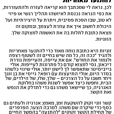
להתנער מאחריות
לכן, נראה לי שמכתבך הוא קריאה לעזרה ולהתעוררות,
את כפי הנראה נכנסת לאיזשהו תהליך רגשי או פיזי
לא טוב, שבו הפכת פסיבית, ויתרת על היצירתיות ועל
היכולת לחשוב איך את עוזרת לעצמך, ובמקום זה
מצאת כתובת לתלות בה את האשמה למצוקה שלך.
הזוגיות.
זוגיות היא כתובת נוחה מאוד כדי להתנער מאחריות
ולהגיד "ככה זה, כל מה שיש בחיים זה לשטוף רצפה
ולגמור את החודש". אם את עייפה, והעייפות גוררת
דיכאון, נסי למצוא קודם כל פתרונות לעייפות. אולי
בייביסיטר שתאפשר לך לישון יותר, אולי שינוי כלשהו
בסדר היום, אולי התיעצות עם רופא? גייסי את בן זוגך
ויחד חשבו על כל הצרכים – שלך, שלו, של הילדים, של
הבית, וחפשו כיצד אפשר לשנות משהו בחלוקת
האנרגיה, כך שיישאר משהו גם כדי לתדלק את הנפש
ואת הקשר.
קשר זוגי זקוק להשקעת זמן, מאמץ, אנרגיה ולעתים גם
כסף כדי שיקרה שם משהו. למרבה הצער, הפרפרים
של תחילת הקשר זקוקים "להתנעה" בהמשך החיים