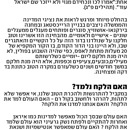
אחת:"אמרו לכו ונכחידם מגוי ולא ייזכר שם ישראל
עוד". (תהילים פ"ג).
בהחלט מיוחד ומרגש לראות את נציגי המדינה
והממשלה ניצבים בבניין הרייכסטאג ובמחנה
בירקנאו-אושוויץ, סוגרים ופותחים מעגלים ממעגלים
שונים - אישיים ולאומיים. מהבחינה הזו אשרינו וטוב
חלקנו על שנולדנו בדור הזה על כל הקשיים והאתגרים
שבו, ולא היינו בני הדור הקודם, בו הקור המקפיא של
20 מעלות מתחת לאפס, כפי שהיה השבוע בפולין, לא
היה מנת חלקם ליום -יומיים כשלרשותם
מעילים,כובעים,צעיפים וכפפות, אלא היה מנת חלקם
במשך חודשים ושנים כשלעורם במקרה הטוב כתונת בד
דקה ומצחינה.
האם הלקח נלמד?
במקביל להתרגשות ולהכרת הטוב שלנו, אי אפשר שלא
לתהות, להרהר ולחשוב בקול רם - האם העולם למד את
הלקח? והאם אנחנו למדנו את הלקח?
האם עולם שבסך הכול מאפשר למדינות כמו איראן
ואחרות להתקיים ולפתח נשק גרעיני הוא עולם שלמד
את הלקח ? האם עולם שמאפשר אנטישמיות ושנאת