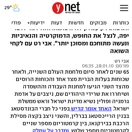
עמלק 1945- 2010
"העולם השתנה. יש בו הייטק וקידמה, השכלה
ותרבות. רק עמלק לא השתנה. הוא למד לדבר
יפה, לנצל את החופש, הדמוקרטיה והנאיביות
ונעשה מתוחכם ומסוכן יותר". אבי רט עם לקחי
השואה
אבי רט
פורסם: 28.01.10, 06:35
65 שנים לאחר סיום מלחמת העולם השנייה, ולאחר
שכוחות בעלות הברית מצד אחד והכוחות הרוסים
מהצד השני הגיעו למחנות העבודה וההשמדה
ושיחררו את שרידי היהודים שם, ניצבים על אדמת
גרמניה ופולין נשיא מדינת ישראל וראש ממשלת
ישראל.
האחד אומר קדיש
בפני כל חברי הבונדסטאג
בבנין הרייכסטאג בברלין, והשני ניצב בקצה מסילת
הרכבת בבירקנאו, בין קרמטוריום מספר שניים
לקרמטוריום מספר שלוש,
ומדבר על עמלק
.