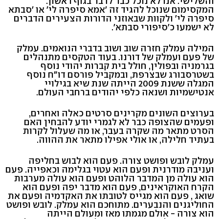
והשלישי. אנו לא נוכל כבר לדבר בגוף ראשון.
המקסימום שנוכל להגיד זה 'אמא סיפרה לי' או 'סבתא
סיפרה לי' ולקוות שבאוזני הדורות הצעירים הדברים
לא ישמעו כ'סיפורי סבתא'.
המילה עמלק חזרה שוב ושוב בדברי הנואמים. עמלק
של פעם ועמלק של דורנו. בעוד הטקסים מתנהלים
בגרמניה ובפולין, חולל בית קברות יהודי נוסף
בשטרסבורג שבצרפת, ובמקביל פורסם דו"ח נוסף
המגלה ששנת 2009 הייתה שנת שיא בגילויי
אנטישמיות ושנאה כלפי יהודים ברחבי העולם.
בערוצים השונים מקרינים סרטים כאלה ואחרים,
ופעמים שהצופה כבר לא לגמרי יודע להבחין האם
הסרט מתאר מה שקרה בעבר, או מה שעלול לקרות
בעתיד חלילה, או אולי אפילו מתאר את ההווה.
עמלק לובש ופושט צורה. פעם הוא לבוש בחליפה
ועניבה מודרנית ופעם הוא עטוי בגלימה וכאפייה. פעם
הוא עולה מן המדבר הלוהט ופעם הוא עולה מערבות
הקרח האוקראינים, פעם הוא מדבר יפה ופעם הוא
שואג , פעם הוא מגייס לטובתו את האקדמיה ופעם את
החוליגנים והנבערים. מתוחכם הוא עמלק. לובש ופושט
הוא צורה - אולם מגמתו מאז ומעולם הייתה