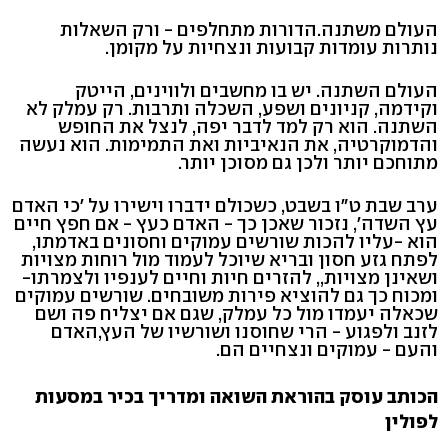
העולם משתנה.הדורות מתחלפים - ורק השאלות
נותרות עומדות קבועות ונצחיות על מקומן.
העולם השתנה. יש בו מחשבים ולווינים, הייטק
וקידמה, קניונים ושפע, השכלה ותרבות. רק עמלק לא
השתנה. הוא רק למד לדבר יפה, לנצל את החופש
והדמוקרטיה, את הנאיביות ואת התמימות. הוא נעשה
מתוחכם יותר ולכן גם מסוכן יותר.
ערב שבת ט"ו בשבט, כשכולם ידברו וישירו על 'כי האדם
עץ השדה', נזכור שאכן כך - האדם כעץ - אם חפץ חיים
הוא -עליו להכות שורשים עמוקים וחסונים באדמתו,
לפתח גזע חסון ובריא שיוכל לעמוד מול רוחות מצויות
ושאינן מצויות,, להזרים חיות וחיים לענפיו ולצמרתו-
ומכוח כך גם להוציא פירות משובחים. שורשים עמוקים
שכאלה יעמדו מול כל עמלק, שגם אם יצליח פה ושם
לזנב ולפגוע - הרי שחוסנו ושורשיו של העץ,האדם
והעם - עמוקים ונצחיים הם.
הכותב עוסק בהוראת השואה ומדריך בכיר במסעות
לפולין