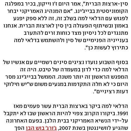
סין-ארצות הברית", אמר היום ז'ו וייקון, בכיר במפלגה
הקומוניסטית בבייג'ינג. "אם המנהיג האמריקני יבחר
לפגוש עם הדלאי למה בשלב זה, זה ללא ספק יפגע
באמון ובשיתוף הפעולה בין סין לארצות הברית. אנחנו
מתנגדים לכל ניסיון מצד כוחות זרים להתערב
בענייניה הפנימיים של סין ולהשתמש בדלאי למה
כתירוץ לעשות כן".
בסוף השבוע נועדו נציגים סינים רשמיים עם אנשיו של
הדלאי למה כדי לדון במעמדה של טיבט. היה זה
המפגש הראשון זה יותר משנה. הממשל בבייג'ינג מסר
היום כי לא חלה התקדמות במגעים משום ש"יש חילוקי
דעות רציניים".
הדלאי למה ביקר בארצות הברית עשר פעמים מאז
1991. ביקורו הקרוב צפוי להיות הראשון שבו לא יתקבל
על-ידי הנשיא האמריקני בבית הלבן. בפעם האחרונה
שהגיע לוושינגטון בשנת 2007,
ג'ורג' בוש הבן
הפך