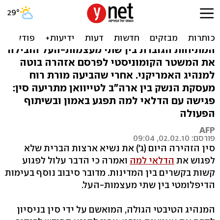
סין מזהירה את אובמה: אל
תיפגש עם הדלאי למה
המתיחות הגוברת בין שתי מעצמות-העל הובילה
את המשטר הקומוניסטי לפרסם אזהרה בוטה
למנהיג האמריקני. אחרי שהביעה מורת רוח
מעסקת הנשק בין ארה"ב לטייוואן מתריעה סין:
פגישה עם הדלאי למה תפגע באמון ובשיתוף
הפעולה
AFP
פורסם: 02.02.10, 09:04
סין הזהירה היום (ג') את נשיא ארצות הברית שלא
לפגוש את
הדלאי למה
ואמרה כי הדבר עלול לפגוע
קשות בקשרים בין המדינות. מדובר סיבוב נוסף בעימות
הדיפלומטי בין שתי מעצמות-העל.
המנהיג הטיבטי הגולה, המואשם על ידי סין בניסיון