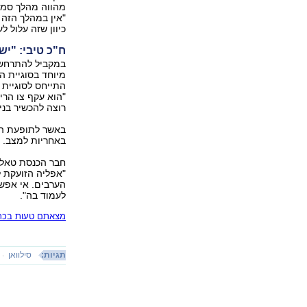
מהווה מהלך סמלי
"אין במהלך הזה ב
כיוון שזה עלול 
ח"כ טיבי: "יש
במקביל להתרחשוי
מיוחד בסוגיית ה
התייחס לסוגיית 
"הוא עקף צו הרי
רוצה להכשיר בניי
באשר לתופעת הב
באחריות למצב. "
חבר הכנסת טאלב 
"אפליה הזועקת ל
הערבים. אי אפשר 
לעמוד בה".
מצאתם טעות בכתב
תגיות:
סילוואן