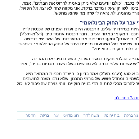
 בלבד. "כולם יודעים שלא ניתן באמת להרוס את הבתים", אמר,
יטוי לשוויון שעליו מדבר ברקת. אני מקווה שזה לא יצא אל הפועל,
לעורר מהומה. לא נראה לי שזה מה שהוא מחפש".
י עבר על החוק הבינלאומי"
ות במזרח ירושלים, התכנסה היום ועדת הפנים של הכנסת לדיון
תכנון המקומי במגזר הערבי. חבר הכנסת אחמד טיבי (רע"מ-תע"ל)
"בית יהונתן" ותקף בחריפות את התערבותו של השר ישי בפרשה.
סה שיפוטי בעל משמעות מדינית ועבר על החוק הבינלאומי. כשהשר
ה בלתי חוקית - הוא יכול".
נייה הבלתי חוקית במגזר הערבי, האשים טיבי את המדינה
יש עשרות אלפי בתים לא מורשים בשל היעדר תכניות בנייה", אמר.
א-סנע (רע"מ-תע"ל) אמר בדיון כי היעדר תכניות המתאר היא
שמיים ומחדל פושע של גורמי התכנון, שלא נתנו מענה לתושבים
להרוס מבלי לתת היתרי בנייה חוקיים. זוהי גזירה שהציבור לא יכול
ה? כתבו לנו
ניר ברקת
בית יהונתן
משה לדור
רונן מדזיני
עיר
ברקת
הריסה