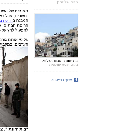
צילום: גיל יוחנן
מאמציו של השר 
נמשכים, אבל ראש
המבנה ב
הריסת בת
להפעיל לחץ על כ
על פי אותם גורמ
הערבים, במקביל 
בית יהונתן, שכונת סילוואן
צילום: עטא עוויסאת
שתף בפייסבוק
"בית יהונתן". צ