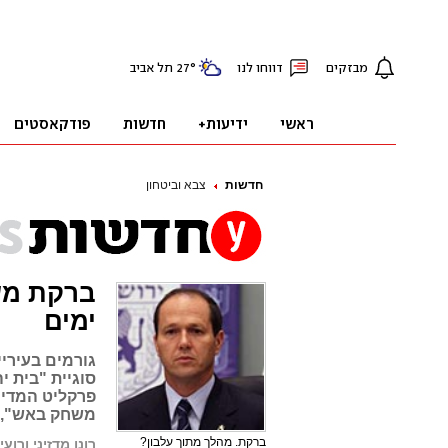
חדשות
צבא וביטחון
ברקת משי
ימים
גורמים בעיריי
סוגיית "בית י
פרקליט המדינ
משחק באש", ה
ברקת. מהלך מתוך עלבון?
רונן מדזיני ורועי