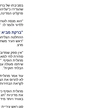
בסביבתו של ברק
שהגדירו כ"עליהו
פרקליט המדינה, 
"הוא מנסה לעורר
ללדור ולומר לו: 
"ברקת מביא א
ההחלטה הצליחה ל
מרצ.
"אין ספק שמדובר 
סתירת לחי למאמצ
מרגלית הוסיף: "
שיתפו פעולה עם 
הבלתי חוקית".
עוד אמר מרגלית, 
לא להרוס את הבת
לקראת הבחירות 
מרגלית הוסיף כי 
את מדיניות "תג 
באוויר ויותר מיד
סגן ראש עיריית 