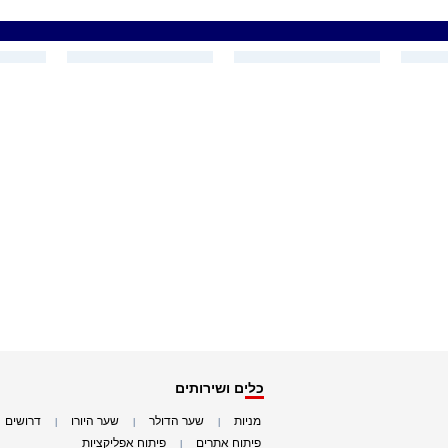
כלים ושירותים
מניות
שער הדולר
שער היורו
דרושים
|
|
|
|
פיתוח אתרים
פיתוח אפליקציות
|
|