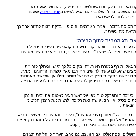
ת העידו כי בעקבות השתלשלות הפרשה, הוא חש פגוע ממה
ם המשפטי נגדו", שלדבריהם הגיע לשיאו ב
ששיגר
מכתב הנזיפה
משה לדור, לראש העיר.
 תסיסה גדולה", אמרו הגורמים והוסיפו: "ברקת רוצה לחזור אחר כך
'תראה מה עשית'".
ת 'תג המחיר' לתוך הבירה"
עורר זעם רב דווקא בקרב סיעות הקואליציה בעיריית ירושלים.
"ראש העיר משחק באש", אמר ל-ynet ד"ר מאיר מרגלית, חבר מועצת העיר מסיעת
בעליית רף במזרח העיר. זהו מקום כל כך רגיש, ומהלך כזה ייתן
ים שהעולם עושה להושיב את אבו מאזן לשולחן הדיונים", אמר.
מדובר גם בתקיעת סכין בגבם של תושבי סילוואן, שבשנה האחרונה
תכניותיו של ברקת בניסיון להגיע להסדר מתורבת לבעיית הבנייה
כי "לדור והפרקליטות כפו על ראש העיר לאטום את 'בית יהונתן',
ים בסילוואן. הוא עושה זאת רק כדי לרצות את הימין הקיצוני
הבאות".
ברקת נוהג "כאחרון נערי הגבעות", כלשונו, והזהיר כי במעשיו, הביא
המחיר" אל תוך ירושלים עצמה. "יותר מדי הדים של חומר נפץ צפים
י פירומנים מסתובבים בעיר הזו", קבע.
ירושלים, פפה אללו, גם הוא מטעם מרצ, העריך כי חלוקת הצווים