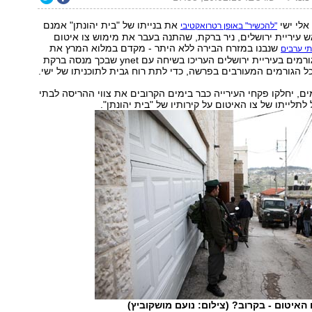
אלי ישי
את בנייתו של "בית יהונתן" אמנם
"להכשיר" באופן רטרואקטיבי
 עיריית ירושלים, ניר ברקת, שהתנה בעבר את מימוש צו איטום
שנבנו במזרח הבירה ללא היתר - מקדם במלוא המרץ את
י ערבים
הריסת הבתים. גורמים בעיריית ירושלים העריכו בשיחה עם ynet שבכך מנסה ברקת
ל הגורמים המעורבים בפרשה, כדי לתת רוח גבית לתוכניתו של ישי.
ים, יחלקו פקחי העירייה כבר בימים הקרובים את צווי ההריסה לבתי
לתלייתו של צו האיטום על קירותיו של "בית יהונתן".
ו האיטום - בקרוב? (צילום: נועם מושקוביץ)