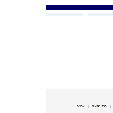
בעלי מקצוע
עברית
|
|