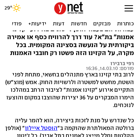
ארט-רולט
מה הביא 36 אמנים ישראלים צעירים להעניק את
עבודותיהם בעבור חופן ז'יטונים באירוע "קזינו
אמנות" בת"א? עוד דרך להרוויח כסף או אמירה
ביקורתית על הנעשה בסצינה המקומית. בכל
מקרה, על הקזינו הזה פשטו רק חובבי האמנות
רפי ברבירו
פורסם: 14.03.10, 16:36
לרוב בתי קזינו בארץ מתנהלים בחשאי, מתחת לפני
השטח, מחשש למשטרה ולרשויות החוק. אמש (מוצ"ש)
התקיים אירוע "קזינו אמנות" לציבור הרחב במהלכו
הימרו המבקרים על 36 יצירות שהוצבו במקום והוצעו
לנוכחים.
כל שנדרש על מנת לזכות ביצירה, הוא להמר עליה
ברולטה המאולתרת שהוקמה ב"
הוסטל איילון
" (אולפן
הקלטות וחלל מייצג לאמנים בתל אביב). כל ז'יטון