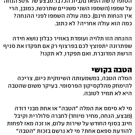
הסופר/רשת הפארם/בית הכלבו: מבצע של 50% הנחה
על שמפו (השמפו השני משניים שתרכשו, כמובן, הרי
אין הנחות חינם). כמה עולה השמפו לפני ההנחה?
כמה הוא עולה אחריה? לא כתוב.
ההנחה הזו תלויה ועומדת באוויר כבלון נושא חידה
שפתרונה יתפוצץ לכם בפרצוף רק אם תפקדו את סניף
הרשת המדוברת. ואם תפקדו, לא תקנו?
הטבה בקושי
המלה הטבה, במשמעותה השיווקית כיום, צריכה
להימחק מהלקסיקון הפרסומי. בעיקר משום שהטבה
היא לא תמיד לטובה.
מי לא סימס את המלה "הטבה" או אחת מבני דודה
(מבצע, הנחה, מחיר מיוחד) לחברה סלולרית וקיבל
חיוב בסוף החודש על שירות עלום, או זכה מאז לפחות
להודעת ספאם אחת? מי לא נרשם בזכות "הטבה"