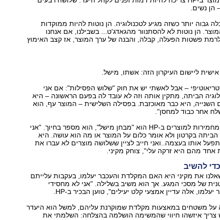
 לקהל היעד. שלושה רבעים
 הן נשים.
ה גבוה יותר כשזה מגיע לטכנולוגיה. הן נוטות להיות ממוקדות
וצר. הן נוטות לא להסתנוור מהגאדג'ט... בשבילנו, אם אנחנו
לרמת פשטות הפעלה, קבלה, והבנה של ערך המוצר, אז קצב האימוץ
אישית ליישום העיקרון הזה: אשתו, מישל.
טריאוטיפי – אבל לאשתי יש את חוק "שלוש הפסילות": אם אני
וגיה הביתה, מתקין אותה וזה לא עובד לה בפעם הראשונה – היא
השנייה, היא כבר מאוכזבת. בפסילה השלישית – המוצר עף, הוא
שלח אחר כבוד למחסן".
אחת הדרישות המחמירות למוצרים ב-HP הוא "מבחן מישל", הוא מספר בחיוך. "אני
ביתה בקרטון ולא אומר כלום על המוצר או מה הוא עושה. היא
תפעל אותו בעצמה..ואני חייב לציין ששלושה מוצרים לא עברו את
אחד מהם היא זרקה עלי", צוחק מקיני.
די להשיב
לנו את מקיני היא האם המקלדת והעכבר יעלמו, בעקבות עלייתם
ת של מסכי המגע. אך הוא משיב בשלילה. "אני לא מחסידי
עלמו, אלה עדיין אמצעי קלט יעילים", טוען הבכיר ב-HP.
על משטחים במאצעות מקלדת שמוקרנת עליהם, למשל הוא היעדר
ריך איזשהו חיווי שהמשימה הושלמה בהצלחה: השלמתי את