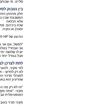
סלייט. מי שכותב
בין נטבוק לסל
חלק מהחזון הזה
המשבצת שבין טלפ
אלא הכלאה
שכזו ביניהם: מח
זמנה) או נוקיה.
ההיצע של HP לשוק המוצרים הזה נקרא Compaq Airlife, ומקיני מתלהב ממנו מאוד.
"למשל, אם אני צ
יש לו שלושה ימי
אבל בגודל יותר 
לתת לצרכן לב
למנהלי מרכזי ה
שהרעיון הוא בא
"זה לא רק מה ה
מקיני. "אתה מקל
האופטימלית עבור
מקיני מכיר בעו