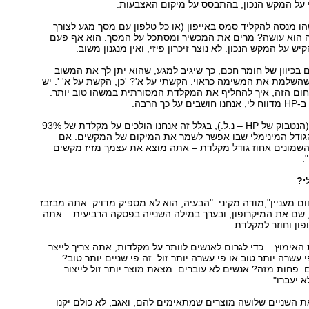
על המקש הנכון, בהתבסס על מיקום האצבעות.
 מנסה להקליד סמס באייפון (או כל טלפון עם מסך מגע לצורך
 מה הוא עושה? מרים את המכשיר ומסתכל על המסך. הוא אף פעם
ש על המקש הנכון. לא נוצר זיכרון פיזי, ואין מנגנון משוב.
ם בכיוון של חומר חכם, כך שיגיב למגע, שהוא יתן לך את המשוב
שהשלמת את המשימה כראוי. הקשתי על א'? 'כן, הקשת על א' '. יש
ום הזה, איך להחליף את המקלדת המסורתית במשהו טוב יותר.
כך הרבה.
למשל המיני נוט (הנטבוק של HP – נ.ל.), בגלל זה אנחנו הולכים על מקלדת של 93%
הגודל המינימלי שבו אפשר לשמר את המיקום של המקשים. אם
 השמונים אחוז גודל מקלדת – אתה מוצא את עצמך מזיז מקשים
.
י?
חום מעניין",מודה מקיני. "הבעיה, הוא לא מספיק מדויק. אתה מבזבז
 שם את המיקרופון, ובערך במילה השנייה בפסקה הרביעית – אתה
ון וחוזר למקלדת.
 האימוץ – כדי לגרום לאנשים לוותר על מקלדות, אתה צריך לייצר
עשרה יותר טוב או פי עשרה יותר זול. זה פי שניים יותר טוב?
. פחות מזה? אנשים לא עוברים. מצאת מוצר יותר זול לייצור
 יעברו".
ת השניים שלושה מוצרים שמתאימים להם, ואגב, לא כולם יקנו