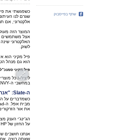
כשפגשתי את פיל 
שתף בפייסבוק
שגרם לנו העיתונא
אלקטרוני, אם תרצו) פרי עבו
המוצר הזה מעולם
אצל משתמשים הבי
לשוק.
פיל מקיני הוא אי
הוא גם מנהל הטכנולוגיה הראשי (CTO)
פיל מקיני סמנכ"ל 
במחשבי ה-ENVY הנוצצים.
ה-Slate: "אנחנו יכולים לצאת לשוק מחר"
את אור הזרקורים
הג'ינג'י הענק מ
על החזון של HP למחשבי לוח:
אנחנו חושבים שה
שאתה רוצה. אחד