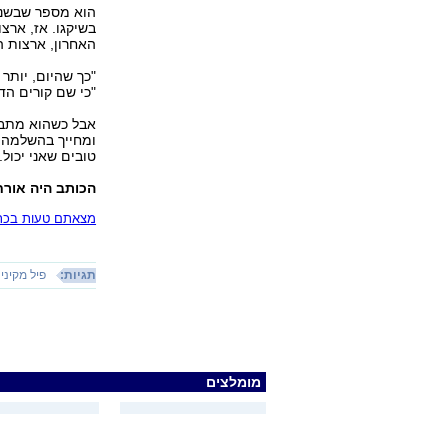
הוא מספר שבשנו
בשיקגו. אז, ארצ
האחרון, ארצות ה
"כך שהיום, יותר
"כי שם קורים הד
אבל כשהוא מתבק
ומחייך בהשלמה: "
טובים שאני יכול
הכותב היה אורח חברת P
מצאתם טעות בכתב
תגיות:
פיל מקיני
מומלצים