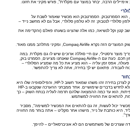
 אימיילים הרבה, יבחר במוצר עם מקלדת", פורש מקיני את חזונו.
ולרי
, הוא הסמרטבוק. הסמרטבוק הוא מכשיר שאמור לשבת על
ון סלולרי לנטבוק: זה לא טלפון סלולרי, אבל גם לא מחשב נייד –
שב קטן וקל לנשיאה, כמו אלה שהציגו בשעתו פאלם (והקדימה את
ריך מוצר ורסטילי, עם חיי סוללה ארוכים שיש לו גם מקלדת. במה
אני אבחר? בטלפון חכם. כעת עם ה-Compaq Airlife שאנחנו מציעים, הסמרט בוק,
 פעולה, אפס זמן עליה – הוא מציע את כל מה שמציע הסלולרי –
נוח לעבודה. פתאום יש לך בחירה, אתה לא צריך להתפשר.
חור
לפי מקיני, להעניק לצרכן בחירה זהו משהו שמאוד חשוב ל-HP, והפילוסופיה שלו היא
לא רק לחדש – אלא לחדש בדברים שימושיים. אחד ממבחני ההערכה שנקבעו ב-HP
פיתוח, הוא עד כמה ההמצאה שלהם תרמה לעליה בנתח השוק – כך
מת, להתאים את החוויה למשתמש.
מכשיר יכול לעשות, זה גם להתאים את המכשיר למשימה", מסביר
יד, היא כותבת על נייר, מישהו אחר מקליט – אתה בוחר מה החוויה
ך".
בדה שצרכים של משתמשים הם לא אוניברסאליים – להיפך.