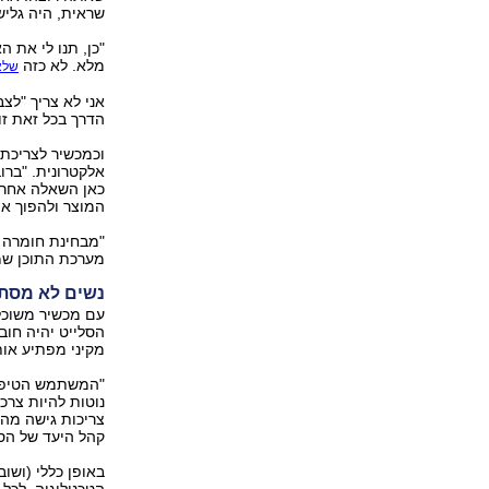
שראית, היה גלי
"כן, תנו לי את ה
מלא. לא כזה
שלא
אני לא צריך "לצב
הדרך בכל זאת זור
וכמכשיר לצריכת 
אלקטרונית. "ברו
כאן השאלה אחרת
המוצר ולהפוך את
"מבחינת חומרה א
מערכת התוכן שמ
נשים לא מסתנ
עם מכשיר משוכלל
הסלייט יהיה חוב
מקיני מפתיע אות
צריכות גישה מהי
קהל היעד של הסל