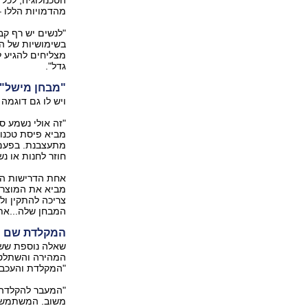
הטכנולוגיה, לכל מוצר ב-HP צריכה להיות דמות ופנים
מהדמויות הללו –
"לנשים יש רף קבל
בשימושיות של המ
מצליחים להגיע 
גדל".
"מבחן מישל"
ויש לו גם דוגמה 
"זה אולי נשמע ס
מביא פיסת טכנול
מתעצבנת. בפעם 
חוזר לחנות או נ
מביא את המוצר ה
צריכה להתקין ול
המבחן שלה...את 
המקלדת שם כ
שאלה נוספת ששא
המהירה והשתלטני
"המקלדת והעכבר י
"המעבר להקלדה 
משוב. המשתמש צ