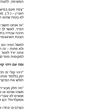
המשימה, לחצתי 
"צפה פעם במישהו
העניין – נ.ל.).
לא בטוח שהוא הקי
"אז אנחנו חושבי
הפיזי, לאשר לך 
הרבה עבודה בתח
הצוות הארגונומי ב-HP מדווח לי, אנחנו חושבים על 
ולא פחות – זה 
אתה יורד לאזור
למקומות מוזרים"
ומה עם זיהוי קול
"זיהוי קולי זה ת
זמן בללמד אותו,
תולש את המיקרופ
"וזה חלק מבעיית
משהו שהוא או פי 
אנשים לא עוברים
ממקלדות? הם לא
הצרכנים יבחרו א