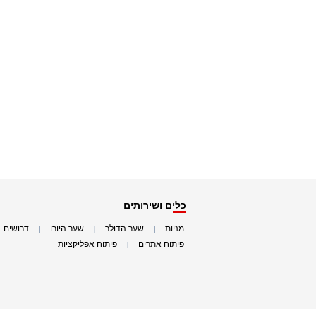
כלים ושירותים
מניות
שער הדולר
שער היורו
דרושים
|
|
|
|
פיתוח אתרים
פיתוח אפליקציות
|
|