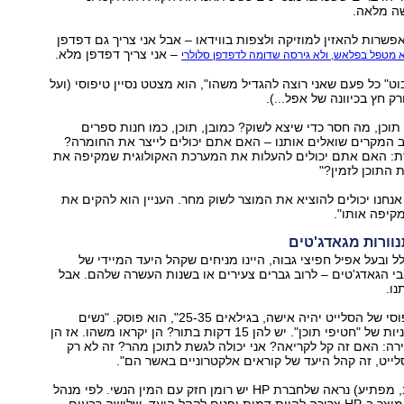
שה מלאה.
אפשרות להאזין למוזיקה ולצפות בווידאו – אבל אני צריך גם דפדפן
– אני צריך דפדפן מלא.
 מטפל בפלאש, ולא גירסה שדומה לדפדפן סלולרי
וט" כל פעם שאני רוצה להגדיל משהו", הוא מצטט נסיין טיפוסי (ועל
ק חץ בכיוונה של אפל...).
תוכן, מה חסר כדי שיצא לשוק? כמובן, תוכן, כמו חנות ספרים
ב המקרים שואלים אותנו – האם אתם יכולים לייצר את החומרה?
: האם אתם יכולים להעלות את המערכת האקולוגית שמקיפה את
 התוכן לזמין?"
נחנו יכולים להוציא את המוצר לשוק מחר. העניין הוא להקים את
קיפה אותו".
וורות מגאדג'טים
 ובעל אפיל חפיצי גבוה, היינו מניחים שקהל היעד המיידי של
בי הגאדג'טים – לרוב גברים צעירים או בשנות העשרה שלהם. אבל
נו.
"המשתמש הטיפוסי של הסלייט יהיה אישה, בגילאים 25-35", הוא פוסק. "נשים
נוטות להיות צרכניות של "חטיפי תוכן". יש להן 15 דקות בתור? הן יקראו משהו. אז הן
רה: האם זה קל לקריאה? אני יכולה לגשת לתוכן מהר? זה לא רק
ייט, זה קהל היעד של קוראים אלקטרוניים באשר הם".
באופן כללי (ושוב, מפתיע) נראה שלחברת HP יש רומן חזק עם המין הנשי. לפי מנהל