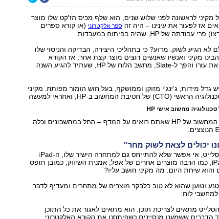
מקיני לראשונה לפני שלוש שנים, הוא שלף מכיס הז'קט שלו מוצר
ים אז לפעור את עינינו – היה זה
(או קורא ספרים
ספר אלקטרוני
דתה של HP, שהיה בפיתוח במעבדות.
 לא הגיע לשוק. מדוע? כי בתהליכי היצירה, הבדיקה והניסוי שלו
נו מקיני ואנשיו שאנשים רוצים מוצר קצת אחר. אז הקורא
האלקטרוני שינה את עורו והפך ל-Slate, מחשב הלוח של HP, שעתיד להגיע השנה
ש גדל מידות, ג'ינג'י מזוקן וממושקף, בעל חוש הומור מפותח. מקיני
 של חטיבת המחשוב ב-HP, ואחראי למעשה
טכנולוגיה מחשוב אישי HP
ליצירת כל מוצרי המחשוב של HP שאתם רואים על המדף – החל במחשבונים וכלה
כשמדברים על הסלייט, אי אפשר שלא להתייחס גם למתחרה הישיר שלו, ה-iPad
מבית אפל. ה-iPad, כמו הרבה מוצרים אחרים של אפל, אמנית השיווק, כמובן תופס
 והוא שיחת היום. מה מקיני חושב עליו?
צטנע וטוען שהוא לא טוב בלבקר מוצרים של מתחרים ומעדיף לדבר
סלייט מתאים לצריכת תוכן. הוא מתאים לאגור את כל התוכן
 הדברים ששמענו מנסיינים כשפיתחנו את הקורא האלקטרוני