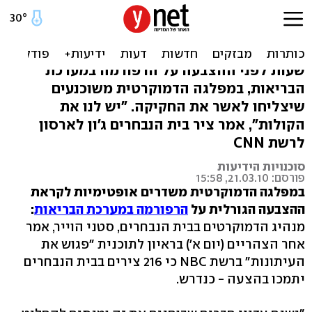
הדמוקרטים טוענים: יש די
קולות לאישור הרפורמה
שעות לפני ההצבעה על הרפורמה במערכת
הבריאות, במפלגה הדמוקרטית משוכנעים
שיצליחו לאשר את החקיקה. "יש לנו את
הקולות", אמר ציר בית הנבחרים ג'ון לארסון
לרשת CNN
סוכנויות הידיעות
פורסם: 21.03.10, 15:58
במפלגה הדמוקרטית משדרים אופטימיות לקראת
ההצבעה הגורלית על
הרפורמה במערכת הבריאות
:
מנהיג הדמוקרטים בבית הנבחרים, סטני הוייר, אמר
אחר הצהריים (יום א') בראיון לתוכנית "פגוש את
העיתונות" ברשת NBC כי 216 צירים בבית הנבחרים
יתמכו בהצעה - כנדרש.