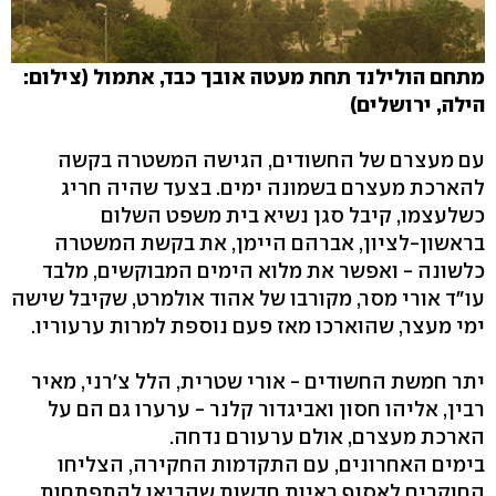
מתחם הולילנד תחת מעטה אובך כבד, אתמול (צילום:
הילה, ירושלים)
עם מעצרם של החשודים, הגישה המשטרה בקשה
להארכת מעצרם בשמונה ימים. בצעד שהיה חריג
כשלעצמו, קיבל סגן נשיא בית משפט השלום
בראשון-לציון, אברהם היימן, את בקשת המשטרה
כלשונה - ואפשר את מלוא הימים המבוקשים, מלבד
עו"ד אורי מסר, מקורבו של אהוד אולמרט, שקיבל שישה
ימי מעצר, שהוארכו מאז פעם נוספת למרות ערעוריו.
יתר חמשת החשודים - אורי שטרית, הלל צ'רני, מאיר
רבין, אליהו חסון ואביגדור קלנר - ערערו גם הם על
הארכת מעצרם, אולם ערעורם נדחה.
בימים האחרונים, עם התקדמות החקירה, הצליחו
החוקרים לאסוף ראיות חדשות שהביאו להתפתחות