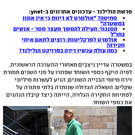
פרשת הולילנד - עדכונים אחרונים ב-ynet:
סחיטה? "אולמרט לא דיווח כי אין אמון
במשטרה"
הסנגור: העילה להמשך מעצר מסר - אנשים
בחו"ל
אולמרט לפרקליטות: רוצים לתאם איתי
חקירה?
כמה עולה עכשיו דירה בפרויקט הולילנד?
במשטרה עדיין ניצבים מאחורי ההערכה הראשונית,
לפיה היקף כספי השוחד שפוזרו על פני השנים תמורת
זירוז מיזמי הבנייה השונים, הגיע לעשרות מיליוני
שקלים. השאלה הגדולה שנותרה בלתי פתורה על
לפתיחת החקירה הגלויה, הייתה כיצד קיבלו הנהנים
את כספי השוחד.