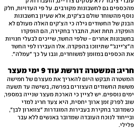
עובדי ציבור ללא עסקים צדדיים, הועברו חלק
מהכספים גם לחשבונות מקורבים. על פי העדויות, חלק
נוסף מהשוחד שולם בצ'קים, אלא שעיון בחשבונות
הבנק של החשודים גילה כי הצ'קים האלה מעולם לא
הופקדו. תחת זאת, התברר בחקירה, הם הופקדו
בחשבונות אחרים - שלפי החשד, שייכים לבעלי חנויות
ה"צ'יינג'" שתיווכו בהפקדה. אלו העבירו לפי החשד
את הכספים במזומן למשוחדים, וגבו על כך "עמלה".
חריג: המשטרה דורשת עוד 9 ימי מעצר
המשטרה תבקש היום להאריך את מעצרם של חמישה
מששת החשודים העצורים בפרשה, בשישה עד תשעה
ימים נוספים. יש לציין כי הארכת מעצר שנייה במספר,
שוב לפרק זמן ארוך יחסית, היא צעד חריג למדי
כשמדובר בחקירת בעבירות המוגדרות "צווארון לבן",
ובייחוד לנוכח העובדה שמדובר באנשים ללא עבר
פלילי.