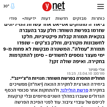
הולילנד: צ'קים נפדו
ב"צ'יינג'" ובשוק האפור
ביאח"ה מתחקים אט-אט אחר עשרות המיליונים
שזרמו בפרשת השוחד: חלק עבר בהעברה
בנקאית תמורת קבלות פיקטיביות, חלקו
לחשבונות מקורבים, וחלק בצ'קים - שנפדו
תמורת "עמלה". המשטרה מבקשת לא פחות מ-9
ימי מעצר נוספים לחשודים - סימן להתקדמות
בחקירה. ואיפה שולה זקן?
אלי סניור
פורסם: 13.04.10, 15:25
החוליה החסרה בפרשת השוחד: חנויות ה"צ'יינג'".
ביחידה הארצית לחקירת הונאה (יאח"ה) ממשיכים
בחקירת
פרשת הולילנד
, ולהתחקות אחר סכומי הכסף
הגדולים שעברו במהלך השנים מיזמים ובלי קרקעות
לכיסם של עובדי ציבור. עוד לפני הפיכת הפרשה