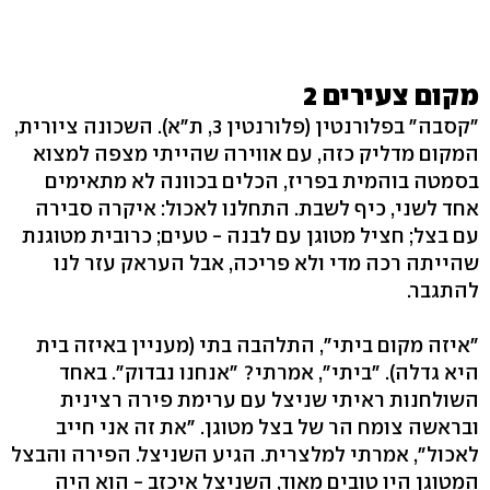
מקום צעירים 2
"קסבה" בפלורנטין (פלורנטין 3, ת"א). השכונה ציורית,
המקום מדליק כזה, עם אווירה שהייתי מצפה למצוא
בסמטה בוהמית בפריז, הכלים בכוונה לא מתאימים
אחד לשני, כיף לשבת. התחלנו לאכול: איקרה סבירה
עם בצל; חציל מטוגן עם לבנה - טעים; כרובית מטוגנת
שהייתה רכה מדי ולא פריכה, אבל העראק עזר לנו
להתגבר.
"איזה מקום ביתי", התלהבה בתי (מעניין באיזה בית
היא גדלה). "ביתי", אמרתי? "אנחנו נבדוק". באחד
השולחנות ראיתי שניצל עם ערימת פירה רצינית
ובראשה צומח הר של בצל מטוגן. "את זה אני חייב
לאכול", אמרתי למלצרית. הגיע השניצל. הפירה והבצל
המטוגן היו טובים מאוד, השניצל איכזב - הוא היה