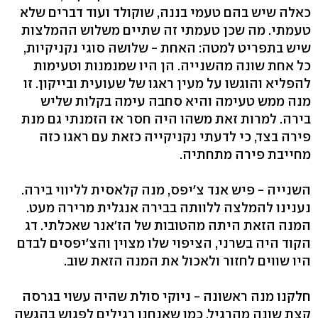
כאלה שיש בהם טעמי בננה, שוקולד ועוד דברים שלא
טעמתי. מה שכן טעמתי זה שתיים משלוש ההמלצות
שיש בתפריט למטה: האחת - שלושה סוגי נקניקיות,
כל אחת שונה מהשנייה. הן היו שמנמנות וטעימות
להפליא והוגשו על מעין ראגו של שעועית ובייקון. זו
מנה ממש טעימה והיא סחבה עימה בקלות שליש
בירה. למרות זאת משהו היה חסר אז הזמנתי גם מנת
פירה בצד, כי לדעתי נקניקייה כזאת עם ראגו כזה
מחייבת פירה מתחתיה.
השנייה - פיש אנד צ'יפס, מנה קלאסית לליווי בירה.
נענינו להמלצה ללוותה בבירה אנגלית מרירה מעט.
המנה הזאת היתה מהטובות של הז'אנר שאכלתי. דג
הקוד היה בשרני, הציפוי שלו מצוין והצ'יפסים לבדם
היו שווים לחזור ולאכול את המנה הזאת שוב.
חלקנו מנה ראשונה - ניוקי סולת שהיה עשוי בגרסה
קצת שונה מהרגיל, כמו שאנחנו רגילים לפגוש בהגשה