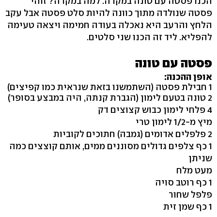
הכנו פסטה עם טונה במקרה. למה במקרה? זוהי
פסטה שנולדה מתוך כוונה להיות סלט פסטה אבל עקב
הלחץ והרעב היא נאכלה בעודה חמימה ויצאה טעימה
להפליא. ליד זה הכנו שני סלטים.
פסטה עם טונה
אופן ההכנה:
1 חבילת פסטה (השתמשנו בזאת שנראית כמו קפיצים)
2 טונה בטעם לימון (הגברת קנתה, היה במבצע בסופר)
4 פלחי לימון כבוש קצוצים דק
מיץ מ-1/2 לימון טרי
2 פלפלים אדומים (גמבה) חתוכים לקוביות
1 כף צלפים גדולים מסוננים ממים, אותם קוצצים כמה
שניתן
מעט מלח
1 כף רוטב סויה
פלפל שחור
1 כף שמן זית