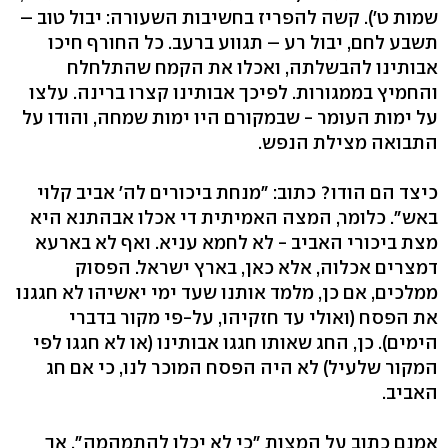
שמות ט'). קשה להפריז בחשיבות השעורה: יבול טוב –
תשבע לחם, יבול רע – תגווע ברעב. כל החורף חיכו
אבותינו להבשלתה, ואכלו את הקמח שהתלחלח
והחמיץ בממגורות. לפיכך אבותינו קצרו ברינה. עלצו
על ימות העומר - שבמקורם היו ימות שמחה, והודו על
התבואה מצילת הנפש.
כיצד הם הודו? כתוב: "מנחת ביכורים לה' אביב קלוי
באש". כלומר, המצה האמיתית די אכלו אבהתנא היא
מצת ביכורי האביב - לא לחמא עניא. ואף לא בארעא
דמצרים אכלוה, אלא כאן, בארץ ישראל. הפסוק
ממלכים, אם כן, מלמד אותנו שעד ימי יאשיהו לא חגגנו
את הפסח (ואולי עד חזקיהו, על-פי מקור בדברי
הימים). כן, החג שאותו חגגו אבותינו (או לא חגגו לפי
המקור שלעיל) לא היה הפסח המוכר לנו, כי אם חג
האביב.
אמנם כתוב על המצות "כי לא יכלו להתמהמה", אך