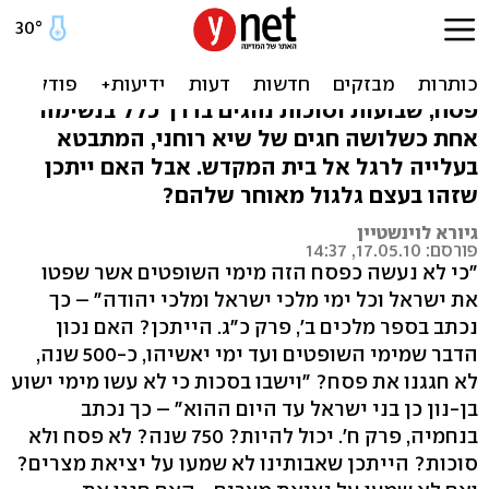
שלושת הרגלים - חגים
חקלאיים במקור?
פסח, שבועות וסוכות נהגים בדרך כלל בנשימה
אחת כשלושה חגים של שיא רוחני, המתבטא
בעלייה לרגל אל בית המקדש. אבל האם ייתכן
שזהו בעצם גלגול מאוחר שלהם?
גיורא לוינשטיין
פורסם: 17.05.10, 14:37
"כי לא נעשה כפסח הזה מימי השופטים אשר שפטו
את ישראל וכל ימי מלכי ישראל ומלכי יהודה" – כך
נכתב בספר מלכים ב', פרק כ"ג. הייתכן? האם נכון
הדבר שמימי השופטים ועד ימי יאשיהו, כ-500 שנה,
לא חגגנו את פסח? "וישבו בסכות כי לא עשו מימי ישוע
בן-נון כן בני ישראל עד היום ההוא" – כך נכתב
בנחמיה, פרק ח'. יכול להיות? 750 שנה? לא פסח ולא
סוכות? הייתכן שאבותינו לא שמעו על יציאת מצרים?