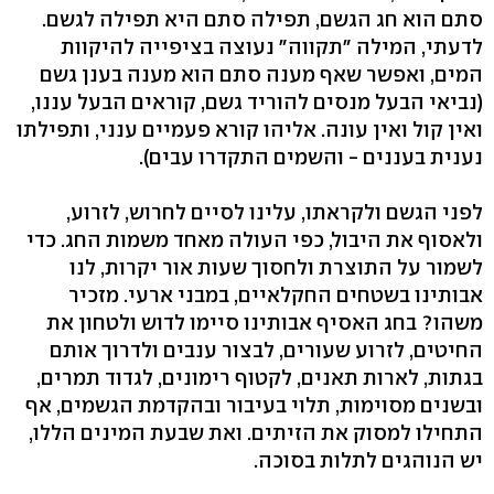
סתם הוא חג הגשם, תפילה סתם היא תפילה לגשם.
לדעתי, המילה "תקווה" נעוצה בציפייה להיקוות
המים, ואפשר שאף מענה סתם הוא מענה בענן גשם
(נביאי הבעל מנסים להוריד גשם, קוראים הבעל עננו,
ואין קול ואין עונה. אליהו קורא פעמיים ענני, ותפילתו
נענית בעננים - והשמים התקדרו עבים).
לפני הגשם ולקראתו, עלינו לסיים לחרוש, לזרוע,
ולאסוף את היבול, כפי העולה מאחד משמות החג. כדי
לשמור על התוצרת ולחסוך שעות אור יקרות, לנו
אבותינו בשטחים החקלאיים, במבני ארעי. מזכיר
משהו? בחג האסיף אבותינו סיימו לדוש ולטחון את
החיטים, לזרוע שעורים, לבצור ענבים ולדרוך אותם
בגתות, לארות תאנים, לקטוף רימונים, לגדוד תמרים,
ובשנים מסוימות, תלוי בעיבור ובהקדמת הגשמים, אף
התחילו למסוק את הזיתים. ואת שבעת המינים הללו,
יש הנוהגים לתלות בסוכה.