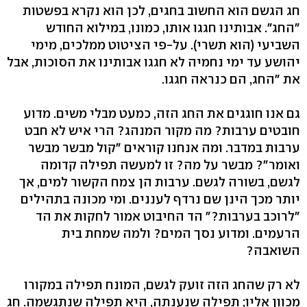
חג הגשם הוא החשוב בחגים, לכן הוא נקרא בפשטות
"החג". אבותינו חגגו אותו, כמונו, במילוא החודש
השביעי (הוא תשרי). על-פי הציטוט ממלכים, מימי
יהושע עד ימי נחמיה לא חגגו אבותינו את הסוכות, אבל
את "החג, הם כנראה חגגו.
גם אנו חוגגים את החג הזה, כמעט מבלי משים. מדוע
חובטים ערבות? מה מקור המנהג? הרי איש לא חבט
ערבות במדבר. ומה אנחנו קוראים "קול מבשר מבשר
ואומר"? מבשר על מה? זו למעשה תפילה קדומה
לגשם, בשורה לגשם. ערבות הן צמח הקשור למים, אך
יותר מכך הינן שם נרדף לעננים. ומי מכונה בתהילים
"לרוכב בערבות?" הד החיבוט אמור לחקות את הד
הרעמים. ומדוע נסך המים? ולמה שמחת בית
השואבה?
לא רק שהחג הזה זועק לגשם, המונח תפילה במקורו
מכוון אליו; תפילה שנענתה, היא תפילה שנתגשמה. חג