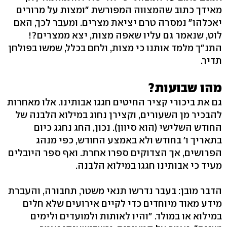
מאידך כתוב שהמצווה המפורשת "ומצות על מרורים
יאכלהו" נמסרה טרם יציאת מצרים. ומעבר לכך, האם
לוט, שנאמר גם עליו שאפה מצות, יצא ממצרים?!
התנ"ך מלמד אותנו כי מצות, ולחם בכלל, שמשו בפולחן
תדיר.
מהו שבועות?
גם את ביכורי קציר החיטים חגגו אבותינו. אלו מאחרות
להבכיר מן השעורים, וקצירן נחוג במילוא הלבנה של
החודש השלישי (הוא סיוון). נכון, החג נחגג כיום
בתאריך ו' בחודש ולא באמצע החודש, כפי מנהג
הפרושים, אך הצדוקים ספרו אחרת. ואף ספר היובלים
מעיד כי אבותינו חגגו במילוא הלבנה.
הדבר מובן: בעבר נדרשו תנאי משטר, תחבורה, והעברת
מידע מאוד מיוחדים כדי לקיים אירועים שלא חלים
במילוא או במולד. "והיו לאותות ולמועדים ולימים