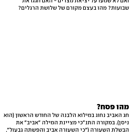
ואם לא שמעו על יציאת מצרים - האם חגגו את
שבועות? מהו בעצם מקורם של שלושת הרגלים?
מהו פסח?
חג האביב נחוג במילוא הלבנה של החודש הראשון (הוא
ניסן). במקורה התנ"כי מציינת המילה "אביב" את
הבשלת השעורה ("כי השעורה אביב והפשתה גבעול",