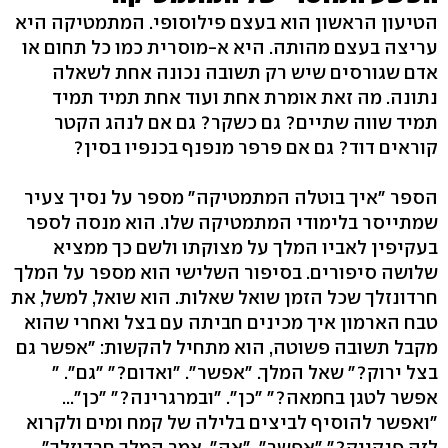
הטיעון הראשון הוא בעצם פילוסופי. המתמטיקה היא
עריצה בעצם מהותה. היא א-מוסרית כמו כל תחום או
אדם שגורסים שיש רק תשובה נכונה אחת לשאלה
נתונה. מה זאת אומרת אחת ועוד אחת תמיד תמיד
תמיד שווה שתיים? גם כשקר? גם אם לנהג הקטר
קוראים דוד? גם אם פרפר מנפנף בכנפיו בסין?
הספר "איך בוטלה המתמטיקה" מספר על נסיך צעיר
שמתייסר בלימודי המתמטיקה שלו. הוא מנסה לספר
בעקיפין לאביו המלך על מצוקתו ולשם כך ממציא
שלושה סיפורים. בסיפור השלישי הוא מספר על המלך
חרדונזלך שכל הזמן שואל שאלות. הוא שואל, למשל, את
טבח הארמון איך מכינים חביתה עם בצל ואחרי שהוא
מקבל תשובה פשוטה, הוא מתחיל להקשות: "אפשר גם
בצל ירוק?" שאל המלך. "אפשר". "ואדום?" "גם". "
אפשר לטגן בחמאה?" "כן". "ובמרגרינה?" "כן"...
"ואפשר להוסיף לביצים בלילה של קמח ומים ולקרוא
לזה פנקייק?" "אפשר". "אה", אמר המלך חרדוזלך".