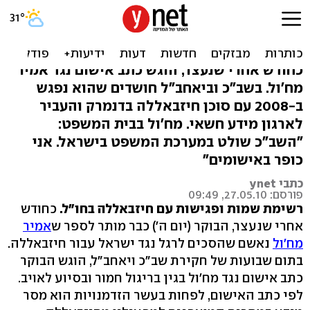
האישום: מח'ול סיפר
לחיזבאללה איפה המוסד
כחודש אחרי שנעצר, הוגש כתב אישום נגד אמיר
מח'ול. בשב"כ וביאחב"ל חושדים שהוא נפגש
ב-2008 עם סוכן חיזבאללה בדנמרק והעביר
לארגון מידע חשאי. מח'ול בבית המשפט:
"השב"כ שולט במערכת המשפט בישראל. אני
כופר באישומים"
כתבי ynet
פורסם: 27.05.10, 09:49
רשימת שמות ופגישות עם חיזבאללה בחו"ל.
כחודש
אחרי שנעצר, הבוקר (יום ה') כבר מותר לספר ש
אמיר
מח'ול
נאשם שהסכים לרגל נגד ישראל עבור חיזבאללה.
בתום שבועות של חקירת שב"כ ויאחב"ל, הוגש הבוקר
כתב אישום נגד מח'ול בגין בריגול חמור ובסיוע לאויב.
לפי כתב האישום, לפחות בעשר הזדמנויות הוא מסר