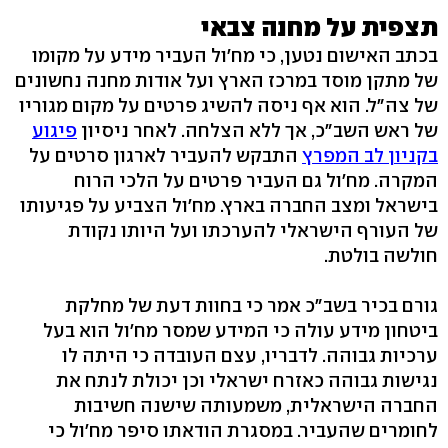
תצפית על מחנה צבאי
בכתב האישום נטען, כי מח'ול העביר מידע על מקומו
של מתקן מוסד במרכז הארץ ועל אודות מחנה נחשונים
של צה"ל. הוא אף ניסה להשיג פרטים על מקום מגוריו
של ראש השב"כ, אך ללא הצלחה. לאחר ניסיון
פיגוע
בקניון לב המפרץ
התבקש להעביר לארגון סרטים על
המקרה. מח'ול גם העביר פרטים על הלכי הרוח
בישראל ומצב החברה בארץ. מח'ול הצביע על פגיעותו
של העורף הישראלי להערכתו ועל היותו נקודת
חולשה בולטת.
גורם בכיר בשב"כ אמר כי בחוות דעת של מחלקת
ביטחון מידע עולה כי המידע שמסר מח'ול הוא בעל
ערכיות גבוהה. לדבריו, עצם העובדה כי היתה לו
נגישות גבוהה כאזרח ישראלי וכן יכולת לנתח את
החברה הישראלית, משמעותה שישנה חשיבות
לחומרים שהעביר. במסגרת הודאתו סיפר מח'ול כי