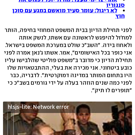
סנגוריו
לא ריגול: עומר סעיד מואשם במגע עם סוכן
חוץ
לפני תחילת הדיון בבית המשפט המחוזי בחיפה, הותר
למח'ול להיפגש לראשונה עם אשתו, לנשק אותה
ולאחוז בידה. "השב"כ שולט במערכת המשפט בישראל.
אני כופר בכל האישומים", אמר. אשתו ג'נאן אמרה לפני
תחילת הדיון כי מדובר ב"משפט פוליטי שהלבישו עליו
כובע ביטחוני. אני מכירה את בעלי, ההתבטאויות שלו
היו בתחום המותר במדינה דמוקרטית". לדבריה, כבר
לפני כמה שנים הוזהר בעלה על ידי גורמים בשב"כ כי
"תופרים לו תיק".
hlsjs-lite: Network error