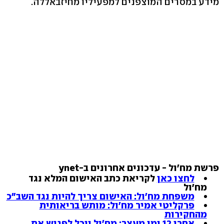
מידע במסרים המוצפנים למפעיליו מחיזבאללה.
פרשת מח'ול - עדכונים אחרונים ב-ynet
לחצו כאן
לקריאת כתב האישום המלא נגד
מח'ול
משפחת מח'ול: האישום צריך להיות נגד השב"כ
פרקליטי אמיר מח'ול: מותש בריאותית
מהחקירות
אחרי 12 ימי מעצר: מח'ול יוכל לפגוש את