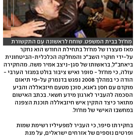
מח'ול בבית המשפט. שוחח לראשונה עם התקשורת
(צילום: עידו בקר, עריכה: תמר אברהם)
מאז מעצרו של מח'ול בתחילת החודש הוא נחקר
על-ידי חוקרי השב"כ והמחלקה הכלכלית-הביטחונית
ביאחב"ל, בראשותו של סגן-ניצב אמיר משה. מהחקירה
עולה, כי מח'ול - סופר ואיש ציבור בולט במגזר הערבי -
הודה כי במהלך 2008 נפגש בדנמרק על-פי תיאום
מוקדם עם חסן ג'אגא, סוכן מטעם חיזבאללה והביע
הסכמה להעביר לארגון מידע חשאי. בכתב האישום
מתואר כיצד התקין איש חיזבאללה תוכנת הצפנה
במחשבו האישי של מח'ול.
בחקירתו סיפר, כי העביר למפעיליו רשימת שמות
ופרטים נוספים של אזרחים ישראלים, על מנת