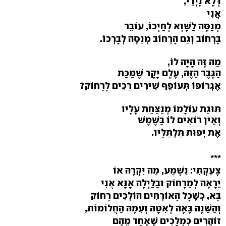
דְּלָא נָיְדֵי,
אֲנִי
מְנַסֶּה לַשָּׁוְא לְחַיְּכוֹ, עוֹבֵר
בָּרְחוֹב וְגַם הָרְחוֹב מְנַסֶּה לְבָרְכוֹ.
מַה זֶּה הָיָה לוֹ,
הַגֶּבֶר הַזֶּה, עֶלֶם יָקָר שֶׁמַּכַּת
אֶגְרוֹפוֹ תְּעוֹפֵף שִׁירִים רַכִּים לָרָחוֹק?
תּוּגַת עוֹלָמוֹ מְנַצַּחַת עָלָיו
וְאֵין רוֹאִים לוֹ בַּשֶּׁמֶשׁ
אֶת יְפוּת תַּלְתַּלָּיו.
***
צָעַקְתִּי: נִשְׁמַע, מַה יִּקְרֶה אוֹ
יֵרָאֶה לְמֵרָחוֹק וּבַלַּיְלָה אָנָּא אֲנִי
בָּא, כְּשֶׁכָּל הָאוֹרְחִים הוֹלְכִים רָחוֹק
וְהַשֵּׁנָה בָּאָה לְאִטָּהּ וְעִמָּהּ הַחֲלוֹמוֹת,
זוֹהֲרִים כִּמְלָכִים שֶׁאֶחָד מֵהֶם