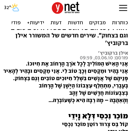
האיש המוליך את חיוכו
"אני בהיר ומקסים וכך טוב לי, אני מקסים ובהיר
להאיר/ פניהם של אנשים בשלל חיוכים טובים
וגם בצחוק". שירים חדשים של המשורר אילן
ברקוביץ'
אילן ברקוביץ'
פורסם: 03.06.10, 09:59
אֲנִי הָאִישׁ הַמּוֹלִיךְ לְכָל אֹרֶךְ הָרְחוֹב אֶת חִיּוּכוֹ.
אֲנִי בָּהִיר וּמַקְסִים וְכָךְ טוֹב לִי. אֲנִי מַקְסִים וּבָהִיר לְהָאִיר
פְּנֵיהֶם שֶׁל אֲנָשִׁים בִּשְׁלַל חִיּוּכִים טוֹבִים וְגַם בִּצְחוֹק.
בְּעָבְרִי, מִתְחַלֵּף עִצְּבוֹנוֹ הַיָּשָׁן שֶׁל הָרְחוֹב
בְּצִבְעוֹנוֹת חֲדָשִׁים שֶׁל זָהָב
וְהָאַהֲבָה – מָה רַבָּה הִיא כְּשֶׁעוֹבְרָה...
מוֹכֵר נִכְסֵי דְּלָא נָיְדֵי
קוֹל בַּס צָרוּד רוֹטֵן מוֹכֵר נִכְסֵי