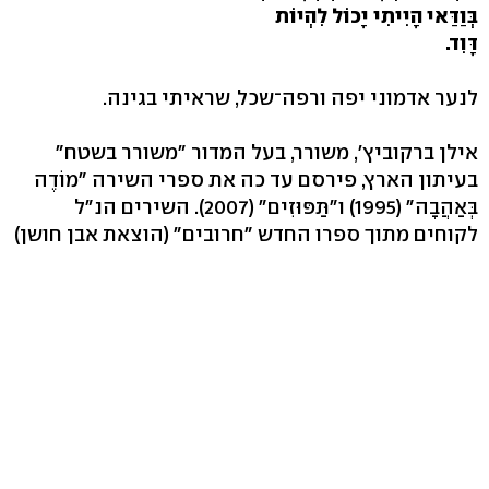
בְּוַדַּאי הָיִיתִי יָכוֹל לִהְיוֹת
דָּוִד.
לנער אדמוני יפה ורפה־שכל, שראיתי בגינה.
אילן ברקוביץ', משורר, בעל המדור "משורר בשטח"
בעיתון הארץ, פירסם עד כה את ספרי השירה "מוֹדֶה
בְּאַהֲבָה" (1995) ו"תַּפּוּזִים" (2007). השירים הנ"ל
לקוחים מתוך ספרו החדש "חרובים" (הוצאת אבן חושן)