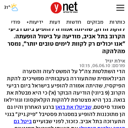
הפיקסיז מבטלים את הגעתם
לישראל
להקת הרוק, שהיתה אמורה להופיע ביום רביעי
הקרוב בתל אביב, מודיעה על ביטול הופעתה.
"אנו יכולים רק לקוות לימים טובים יותר", נמסר
מהלהקה
אילת יגיל
פורסם: 06.06.10, 10:15
הדי השתלטות צה"ל על המשט לעזה והסערה
הבינלאומית שהתעוררה בעקבותיה ממשיכים: להקת
הפיקסיז, שהיתה אמורה להופיע בישראל ביום רביעי
הקרוב (9 ביוני) הודיעה הבוקר (א') כי היא מבטלת את
בואה. בכך היא מצטרפת ללהקות הקלאקסונז וגורילאז
סאונד סיסטם,
שביטלו את בואן
ברגע האחרון והיו גם
הן מתוכננות להופיע במסגרת פסטיבל "פיק.ניק" בגני
התערוכה בתל אביב. כזכור, לפני שבועיים
ביטל גם