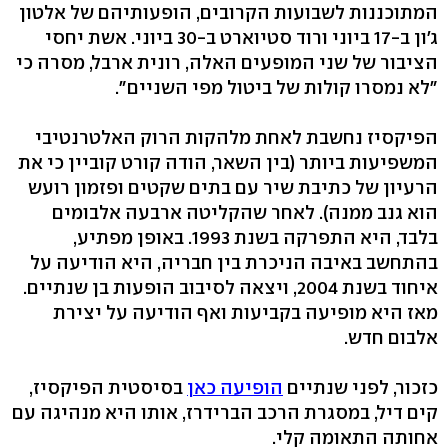
המתוכננות לשבועות הקרובים, הופעותיהם של אלטון
ג'ון ב-17 ביוני ורוד סטיוארט ב-30 ביוני. אשת יחסי
הציבור של שני המופעים האלה, רונית ארבל, מסרה כי
"לא נמסרו קולות של ביטול מפי השניים".
הפיקסיז נחשבת לאחת מלהקות הרוק האלטרנטיבי
המשפיעות ביותר (בין השאר, הודה קורט קוביין כי את
הרעיון של כתיבת שיר עם בתים שקטים ופזמון רועש
הוא גנב ממנה). לאחר שהקליטה ארבעה אלבומים
בלבד, היא התפרקה בשנת 1993. באופן מפתיע,
בהתחשב באיבה הניכרת בין חבריה, היא הודיעה על
איחוד בשנת 2004, ויצאה לסיבוב הופעות בן שנתיים.
מאז היא מופיעה בקביעות ואף הודיעה על יצירת
אלבום חדש.
כזכור, לפני שנתיים
הופיעה כאן
בסיסטית הפיקסיז,
קים דיל, במסגרת הרכב הברידרז, אותו היא מנהיגה עם
אחותה התאומה קלי.