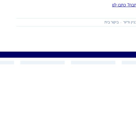
ה? כתבו לנו
ניין ודיור
ביקור בית