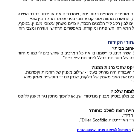
מוטיבים צמחיים בגווני ירוק, שמרככים את אווירתו. בחדר השינה,
התאורה מהווה אובייקט עיצובי בפני עצמו. הניגוד בין גופי
 לבין רקע קיר הלבנים הכבד, יוצרים משחק עיצובי מעניין. בנוסף,
ל התאורה, חשיפתה ומיקודה, מאפשרים תרחישי אווירה ומצבי רוח
ורי הקירות
הוב בבית?
 השירותים, כי יישמנו בו את כל המרכיבים שחשובים לי כמו מיחזור
ה של חסרונות בחלל ליתרונות עיצוביים".
קט שהכי נהנית ממנו?
 העבודה היה מרתק בעיניי - שילוב מעניין של רוחניות וקפדנות.
נים את האני מאמין של הלקוח, שנתן לנו יד חופשייה ואמון מלא
".
ומות שלכן?
 מלון בוטיק מבניין מנדטורי ישן, או להפוך מחסן נגרות ענק ללופט
יית רוצה לשלב כוחות?
חדיד".
לות Diller Scofidio".
ת
.
הפורטל לעיצוב פנים ועיצוב הבית