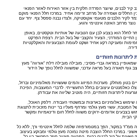
 קיר לבנים, שיוצר הפרדה חלקית בין אזור האירוח לאזור הפנאי
ן החללים ושמירה על מרחב זרימה אחיד. במרכז חלל הפנאי מוקם
ד לקיר הלבנים מטעמי אקוסטיקה, ולצדו נבנה ספסל צף. יחד עם
נוצר מרחב האזנה אינטימי ורגוע.
ר לחלל הוא בצבע לבן עם הטבעה של אותיות וטקסטים, באופן
החיים המודרני, הצעיר והקצבי של בעל הבית. רצפת הפרקט
ימות ומעניקה רקע אחיד ושקט לעומת הצבעוניות והאקלקטיות
ירה.
ליתרונות חזותיים
מאופיין במראה גברי-מסיבי, מובילה מובילה דלת "אורווה" מעץ
צב גוף תאורה בעל מראה עדכני, שמשווה לחלל נופך של הידור
ים בטון מוחלק. מערכות המיזוג והמים שעשויות מאלומיניום וברזל,
וצלו כאלמנטים עיצובים בחלל התעשייתי. לדברי המעצבות, הפיכת
גרעות ליתרונות חזותיים, היה מוטיב שליווה את עבודתן.
שימוש באלומיניום בארונות ובמשטחי העבודה. דלפק האוכל,
 המטבח, עשוי מעץ גולמי ומרחף מעליו בר יינות מזכוכית לתצוגת
ש בצבעים אדומים-ירוקים משווה לחלל חום ודינאמיות ומקשר
י הבית.
 ממ"ד במקור, הפך במטמורפוזה שלמה לחלל אינטימי ורך, ללא כל
ראשוני. במרכז החלל הוצבה מיטה נמוכה מעץ גולמי ומבוקע בעיצוב
 נשענת על קיר לבנים כהות, המהווה מוטיב חוזר המקשר בין כל