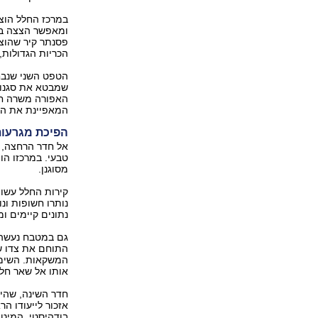
במרכז החלל הוצב
ומאפשר הצצה בי
פסנתר קיר שהוצמ
הכריות הגדולות, 
הטפט השני שנבח
שמבטא את סגנון 
האפורה משרה חמ
המאפיינת את הד
הפיכת מגרעות 
אל חדר הרחצה, ש
טבעי. במרכזו הו
מסוגנן.
קירות החלל עשוי
נותרו חשופות ונ
נתונים קיימים ומ
גם במטבח נעשה 
התוחם את צדו של
המשקאות. השימו
אותו אל שאר חלק
חדר השינה, שהיה
אזכור לייעודו ה
בודהיסטי. המיטה