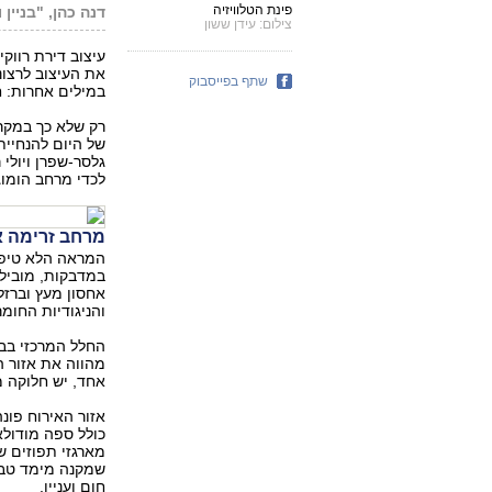
פינת הטלוויזיה
דנה כהן, "בניין ו
צילום: עידן ששון
עיצוב דירת רווק
את העיצוב לרצונו
שתף בפייסבוק
במילים אחרות: ח
רק שלא כך במקר
של היום להנחיית
גלסר-שפרן ויולי 
לכדי מרחב הומוג
מרחב זרימה א
המראה הלא טיפו
במדבקות, מוביל
אחסון מעץ וברזל
והניגודיות החומר
החלל המרכזי בב
מהווה את אזור ה
אחד, יש חלוקה מ
אזור האירוח פונ
כולל ספה מודולא
מארגזי תפוזים ש
שמקנה מימד טבעי
חום ועניין.