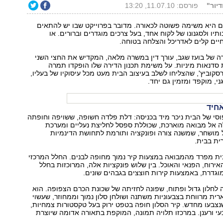
דיור"
פורסם: 11.07.10, 13:20
ים היא משימה פשוטה לכאורה. מדובר בפרוייקט שבו יש להתאים
תיו ולסגנונו של לקוח אחד, בעל צרכים מוגדרים וברורים. או
יים קלים לאדריכל והצלחה בטוחה.
ה של בועז שגב, עורך דין במשרה מלאה, המקדיש את החצי השני
 סדנאות מיניות. על משימת תכנון הדירה שלו הופקדו תמרה
רסקוביץ', שהצליחו לשלב בעיצוב הבית מעט מכל עיסוקיו של בעליו,
ני, מוקפד ומזמין גם יחד.
חיד
סי של הבית ניכר מיד בכניסה: דלת פלדה חשופה, ששויפה וחופתה
ה אל מבואה מוארכת, שכוללת ספסל לחליצת נעליים ומערכת
 מושחר, שמשנה צורה ופונקציה ותורמת לתחושת הדינמיות
ית בבית.
ית מפרד מהמבואה במצעות קיר נמוך מחופה לבנים. החלל המרכזי
אירוח, הפנאי והאוכל. בין שלוש פונקציות אלה, המרוכזות בחלל
וגדרת, באמצעות קירות חוצצים בגבהים שונים.
ה לחלון גדול ופתוח, שפונה לחזיתה של שכונת הכרם הצפופה. הוא
רית מרווחת בצבעוניות משתנה ושולחן סלון נמוך וממחוזר, שעשוי
נצבעו מחדש. קיר הסלון חופה בטפט ירוק בעל טקסטורות צמחיות,
 ורענן. במרכזו תלויה תמונה, המוקפת בתאורה אדומה שיוצרת