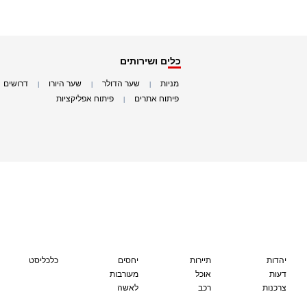
כלים ושירותים
מניות
שער הדולר
שער היורו
דרושים
|
|
|
|
פיתוח אתרים
פיתוח אפליקציות
|
|
יהדות
תיירות
יחסים
כלכליסט
דעות
אוכל
מעורבות
צרכנות
רכב
לאשה