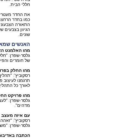
חללי הבית.
את החדר מעטרים 
כמו בחדר הרחצה, 
התאורה הצבעוניים
הגיוון בצבעים ש
שונים.
האנשים שמאח
מהו האלמנט הא
גלסר-שפרן: "חלל
של חומרים והפיכ
מהו החלק בפרוי
רסקוביץ': "תהליך
תרגמנו לעיצוב פ
לאורך כל התהליך
מהו פרויקט החל
גלסר-שפרן: "לעצב
מדהים".
עם איזה מעצב ה
רסקוביץ': "זאהה 
גלסר-שפרן: "משרד האדריכ
הכתבה באדיבו