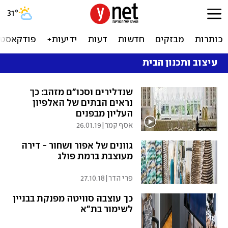
31
°
כותרות
מבזקים
חדשות
דעות
ידיעות+
פודקאסטי
עיצוב ותכנון הבית
שנדלירים וסכו"ם מזהב: כך
נראים הבתים של האלפיון
העליון מבפנים
אסף קמר
|
26.01.19
גוונים של אפור ושחור - דירה
מעוצבת ברמת פולג
פרי הדר
|
27.10.18
כך עוצבה סוויטה מפנקת בבניין
לשימור בת"א