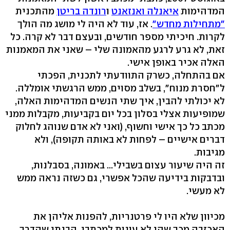
המדהימות
איאנלה ואנזאנט
ו
רונדה בריטן
מהתכנית
"מתחילות מחדש"
. אז, עוד לא היה לי מושג מה הולך
לקרות. חיכיתי מספר חודשים, ובעצם דבר לא קרה. כל
זאת, לא גרע לרגע מהאמונה שלי – שאני את המאמנות
האלה אכיר באופן אישי.
אם בהתחלה, כשרק התוודעתי לתכנית, הפכתי
ל"חסרת מנוח", בשלב מסוים, ממש הרגשתי אומללה.
לא יכולתי להבין, איך שתי הנשים המדהימות האלה,
שמופיעות אצלי בסלון בכל יום בקביעות, מקבלות ממני
מכתב כל כך אישי וחשוף, (ואני לא אדם שנוהג לחלוק
דברים אישיים – לפחות לא באותה תקופה), ולא
מגיבות.
זה היה שיעור עצום בשבילי... באמונה, בסבלנות,
ובדבקות בידיעה שהכל אפשרי, גם כשזה נראה ממש
לא מעשי.
מכיוון שלא היו לי פרטנריות, להפנות אליהן את
האכזבה מכך שהן לא עונות למכתבי, הבנתי שהדרך