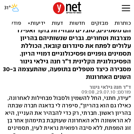
האישה בהריון, הבעל עם
בחילות בוקר: סינדרום קובאד
הם משמינים, סובלים מבחילות בוקר ואפילו
מצרבות וטחורים. גברים שנשותיהם בהריון
עלולים לפתח את סינדרום קובאד, הכוללת
תסמינים גופניים ופסיכולוגיים דמויי הריון.
הפסיכולוגית הקלינית ד"ר חנה גילאי גינור
מסבירה כיצד מטפלים בתופעה, שהתעצמה ב-30
השנים האחרונות
ד"ר חנה גילאי גינור
פורסם: 29.07.10, 09:08
"עידו, חתני, החל להשמין ולסבול מבחילות לאחרונה,
כאילו גם הוא בהריון", סיפרה לי בדאגה חברה שבתה
בהריון ראשון. חברתי, רק כדי להבהיר את העניין, היא
לא הראשונה ולא האחרונה שעוקבת בתימהון אחר בן
זוג המפתח, ללא סיבה רפואית נראית לעין, תסמינים