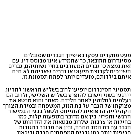
מעט מחקרים עסקו באיפיון הגברים שסובלים
מסינדרום הקובאד, כך שהמידע אינו מבוסס דיו. עם
זאת נמצא כי גברים המעורבים בחיי נשותיהם, גברים
השייכים לקבוצת מיעוט או גברים שאביהם לא היה
איתם בילדותם, מועדים יותר לפתח תסמונת זו.
תסמיני הסינדרום יופיעו לרוב בשליש הראשון להריון,
יירגעו בשני וישובו להופיע בשליש השלישי, ולרוב הם
נעלמים לחלוטין לאחר הלידה. מאחר והוא מבטא את
מצוקתו של הגבר, על בת הזוג, המשפחה ובמידת הצורך
הקהילייה הרפואית להתייחס ולטפל בבעיה במישור
הרגשי והפיזי. בין אם מדובר בתופעות קלות, כמו
בחילות או צרבות, שלרוב מבטאות את הזדהותו של
הגבר עם בת הזוג ההרה, ובין אם מדובר בתגובות
חריפות יותר, כמו גברים המפתחים חרדה ודיכאון