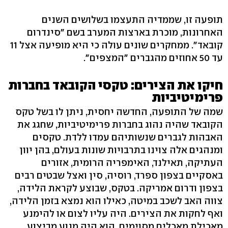
תופעה זו, שממדיה התעצמו בשלושים השנים
האחרונות, מוכרת בארצות המערב בשם "סינדרום
קובאד". ממחקרים שונים עולה כי היא מופיעה אצל 11
עד 50 אחוזים מהגברים "המצפים".
חיקו את הצירים: טקסי הקובאד בחברות
פרימיטיביות
שמה של התופעה, החדשה יחסית, ניתן לו בשל טקס
הקובאד שהיה נהוג בחברות פרימיטיביות, שחגג את
האבהות לגברים שנשותיהם עמדו ללדת. טקסים
ומנהגים אלה צוינו בתרבויות שונות בעולם, בהן יוון
העתיקה, תאילנד, האימפריה הרומית, אזורים
באסקיים בצפון ספרד, רוסיה, סין ואצל שבטים רבים
בצפון ודרום אמריקה. בטקס, שבוצע לקראת הלידה,
צווה האב לשכב במיטה, כאילו הוא נמצא בזמן הלידה,
ואף לחקות את הצירים. היה עליו לצום או להימנע
מאכילת מאכלים מסוימים. הוא היה מנוע מביצוע