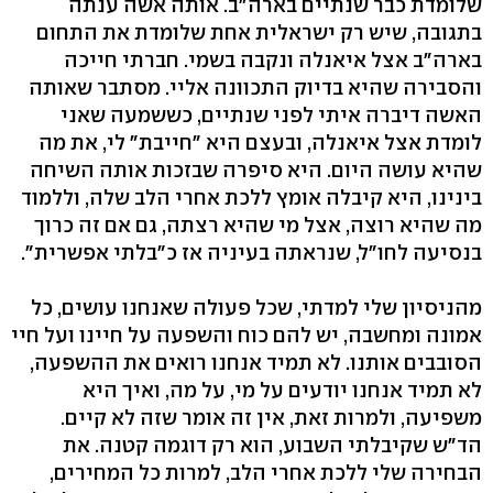
שלומדת כבר שנתיים בארה"ב. אותה אשה ענתה
בתגובה, שיש רק ישראלית אחת שלומדת את התחום
בארה"ב אצל איאנלה ונקבה בשמי. חברתי חייכה
והסבירה שהיא בדיוק התכוונה אליי. מסתבר שאותה
האשה דיברה איתי לפני שנתיים, כששמעה שאני
לומדת אצל איאנלה, ובעצם היא "חייבת" לי, את מה
שהיא עושה היום. היא סיפרה שבזכות אותה השיחה
בינינו, היא קיבלה אומץ ללכת אחרי הלב שלה, וללמוד
מה שהיא רוצה, אצל מי שהיא רצתה, גם אם זה כרוך
בנסיעה לחו"ל, שנראתה בעיניה אז כ"בלתי אפשרית".
מהניסיון שלי למדתי, שכל פעולה שאנחנו עושים, כל
אמונה ומחשבה, יש להם כוח והשפעה על חיינו ועל חיי
הסובבים אותנו. לא תמיד אנחנו רואים את ההשפעה,
לא תמיד אנחנו יודעים על מי, על מה, ואיך היא
משפיעה, ולמרות זאת, אין זה אומר שזה לא קיים.
הד"ש שקיבלתי השבוע, הוא רק דוגמה קטנה. את
הבחירה שלי ללכת אחרי הלב, למרות כל המחירים,