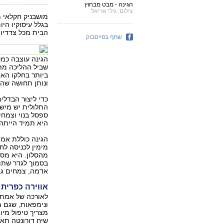
הגינה - מבט מבחוץ
צילום: גילי אריאל
מושבניק חקלאי מ
בגלל עיסוקיו הי
הבית מכל צדדיו,
שתף בפייסבוק
הגינה עוצבה כמס
שביל ההליכה מתח
ביותר בחלקו האח
ונותן תחושה שה
כדי ליצור הבדלי
התלולית יש מישו
ספסל בנוי וצמחי
היא תמיד הייתה
הגינה כוללת אמ
מימין לכניסה לח
מהסלון. היא מסת
בסמוך לגדר שתוח
אדמה, צמחים גבו
אווירה כפרית
לאורכה של אמת 
ונימפאות, שגם מ
מצריך טיפול מיו
שיח דורונטה תאיל