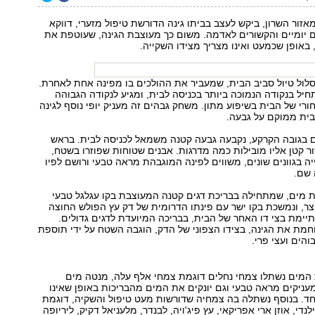
אזור השרון, ביקש לעצב בביתו גינה הדורשת טיפול מזערי, דווקא
ום יומיים והקשורים לאדמה. משום כך מעוצבת הגינה, שעוטפת את
 באופן שכמעט ואינו מצריך מצידו השקייה.
לול טיול סביב הבית, שמעביר את ההולכים בו מפינה אחת לאחרת.
יל בנקודה הנמוכה ביותר בכניסה לבית, ומגיע לנקודה הגבוהה
ורי של הבית בשיפוע מתון. משחק גבהים זה מעניק יופי נוסף לגינה
בית ממוקם על גבעה.
ם בגובה הקרקע, נקבעה גבעה קטנה משמאל לכניסה לבית. בראש
ר קטן אליו מובילות כמה מדרגות. אבנים שטוחות שפוזרו בשטח,
יה בגוונים שונים, משווים לפינה המוגבהת מראה טבעי ורושם לפיו
 שם.
ת מים, שמתחילה בבריכת דגים קטנה המעוצבת בקו עגלגל טבעי
צר, ונמשכת בקו ישר עם פינתו הדרומית של דק עץ הפולש החוצה
יימת בצי דו האחר של הבית, בבריכה המיועדת לדגים גדולים.
מת את הגינה, בצידו הצפוני של הדק, הוגבה השטח על ידי תוספת
הים ועצי פרי.
המים נשתלו צמחי נחלים דוגמת צמחי אלף עלה, מנטה מים
עניקים מראה טבעי וגם יונקים את המים מהבריכות באופן שאינו
חד. בנוסף נשתלה בה צמחיה שדורשות מעט טיפול והשקיה, דוגמת
נדי, אוזן ארי אפריקאי, עץ פיג'ויה, לבנדר, מלעניאל דקיק, ליריופה