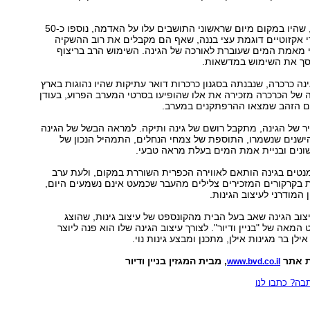
לעצים העתיקים, שהיו במקום מיום שראשוני התושבים עלו על האדמה, נוספו כ-50
י אקזוטיים דוגמת עצי בננה, שאף הם מקבלים את רוב ההשקיה
י מאמת המים שעוברת לאורכה של הגינה. השימוש הרב בריצוף
סך את השימוש במדשאות.
נה כרכרה, שנבנתה בסגנון כרכרות דואר עתיקות שהיו נהוגות בארץ
ה של הכרכרה מזכירה את אלו שהופיעו בסרטי המערב הפרוע, בעודן
ם הזהב שמצאו ההרפתקנים במערב.
ר של הגינה, מתקבל רושם של גינה ותיקה. למראה הבשל של הגינה
ישנים שנשמרו, התוספת של צמחי הנחלים, התמהיל הנכון של
שונים ובניית אמת המים בעלת מראה טבעי.
נטים בגינה הותאם לאווירה הכפרית השוררת במקום, ולעת ערב
 בקרקורים המזכירים צלילים מהעבר שכמעט אינם נשמעים היום,
המודרני לעיצוב הגינות.
ב הגינה שאב בעל הבית מהקונספט של עיצוב גינות, שהוצג
המאה של "בניין ודיור". לצורך עיצוב הגינה שלו הוא פנה ליוצר
אילן בר מגינות אילן, מתכנן ומבצע גינות נוי.
ת אתר
, מבית המגזין בניין ודיור
www.bvd.co.il
ה? כתבו לנו