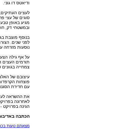
ודיאטס דו גוני.
סוגים של עצי פר
מגיע באופן טבע
ובמשטחי דק, חו
בנוסף מוצבת בגי
לפני שנים. הצור
נוסעות מזרחה ע
על אף גילה הצעי
תורמים העצים ה
צמחייה בגוונים 
עיצובם של האלמ
פוצחות הקרפדות
עם חדירת הסגנון 
את ההשראה לעיצו
לאחרונה בפרויקט 
הגינה בפרויקט - 
הכתבה באדיבו
מצאתם טעות בכתב