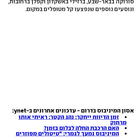
סורוקה בבאר-שבע, ברזילי באשקלון וקפלן ברחובות,
ונוסעים נוספים שנפצעו קל מטופלים במקום.
אסון המיניבוס בדרום - עדכונים אחרונים ב-ynet:
זמן הדיווח ייחקר; נהג הקטר: ראיתי אותו
מרחוק
האם הרכבת החלה לבלום בזמן?
המיניבוס נמעך לגמרי: "טיטולים מפוזרים