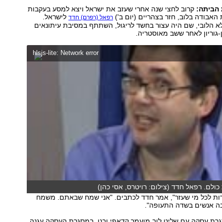
הביתה:
קרוב לחצי שנה אחרי שעזב את ישראל ויצא למסע בעקבות
האבודה בלוב, חזר בצהריים (יום ב')
לישראל.
רפאל (רפרם) חדד
א הלובי, שם היה עצור בחשד לריגול, השתתף במסיבת עיתונאים
גוריון לאחר ששב מאוסטריה.
hlsjs-lite: Network error
ולם. רפאל חדד (צילום: רויטרס, אסי כהן)
דות לכל מי שעזר", אמר חדד לכתבים. "אני שמח שבאתם. משמח
בה אנשים בשדה התעופה".
רת עסקה עם שליט לוב מועמר קדאפי ובנו. במסגרת העסקה עגנה