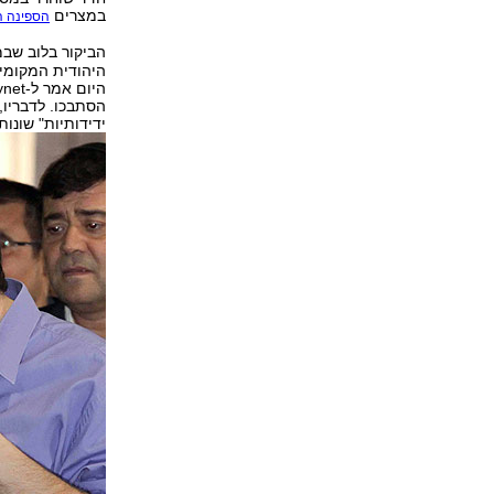
במצרים
הספינה ה
הביקור בלוב שב
היהודית המקומית
הסתבכו. לדבריו,
ידידותיות" שונו