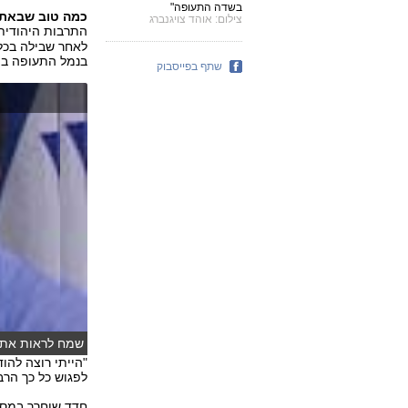
בשדה התעופה"
כמה טוב שבאת 
צילום: אוהד צויגנברג
התרבות היהודית 
לאחר שבילה בכל
בנמל התעופה בן-
שתף בפייסבוק
שמח לראות את כ
"הייתי רוצה להו
לפגוש כל כך הר
חדד שוחרר במסג