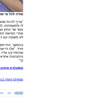
מודה לכל מי שסי
"צריך להיות שמח
לו ולמשפחתו, לה
אמר שר החוץ אב
אחרי חמישה חוד
לא פשוטה עם כזה
בהמשך, התייחס 
חדד. "אלו דרישו
שהתחייבנו עליו
והתנהגות אחראי
כך".
article in English
מצאתם טעות בכתב
תגיות:
לוב
עסק