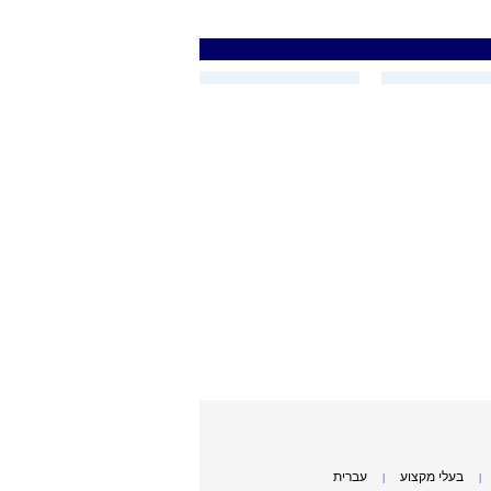
בעלי מקצוע
עברית
|
|