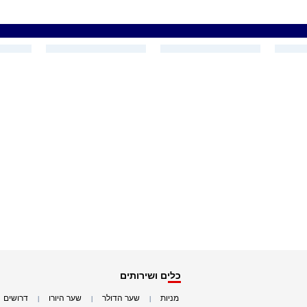
כלים ושירותים
מניות
שער הדולר
שער היורו
דרושים
|
|
|
|