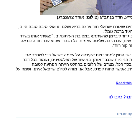
יע. חדד בנתב"ג (צילום: אוהד צויגנברג)
ים שאזרח ישראלי חזר ארצה בריא ושלם. זו אולי סיבה טובה היום,
גיד ברכת גומל",
יגדור ליברמן שהשתתף במסיבת העיתונאים. "פגשתי אותו בשדה
שים, עם הרבה שליטה עצמית. כל הכבוד שהוא עבר חוויה כנראה
 קור רוח".
שר החוץ למחויבויות שקיבלה על עצמה ישראל כדי לשחרר את
ת הגיוניות שנכבד אותן. במישור של הפלסטינים, נעמוד בכל דבר
. בסך הכל, מצדם של הלובים בהחלט הייתה הפתעה לטובה
ת. אפשר פחות לפרט, אבל אני מודה לכולם שרפאל איתנו ושמח על
Read this 
ה? כתבו לנו
ת שבויים