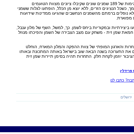
לתחרות הגיעו דגימות של 189 שמנים שונים שקיבלו ציונים מצוות הטועמים
ך, כשכל הנציגים הזרים, ללא יוצא מן הכלל, הופתעו לגלות ששמני
לא נופלים ברמתם מהשמנים הנחשבים שהגיעו ממדינות שידועות
 מפוארת.
 ביצירתיות ובמקוריות ביחס לשמן. כך, למשל, השף של מלון ענבל,
 חמאת שמן זית - משחק עם מצב הצבירה של השמן והפיכתו מנוזל
רות והארגון המופתי של צוות ההפקה והמלון המארח, הוחלט
ם את התערוכה בשנה הבאה שוב בישראל באותה המתכונת ובאותו
הציבור יוזמן לקחת חלק. התחרות תהיה בסימן תיירות שמן זית
פרידלין
ה? כתבו לנו
ירושלים