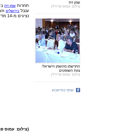
שמן זית
תחרות
בינ
שמן זית
צילום: עמוס פרידלין
ענבל
והר
בירושלים
נציגים מ-14 מדינות ביניהן מעצמות שמן זית כמו
התרשמו מהשמן הישראלי.
צוות השופטים
צילום: עמוס פרידלין
שתף בפייסבוק
(צילום
:
עמוס פרי