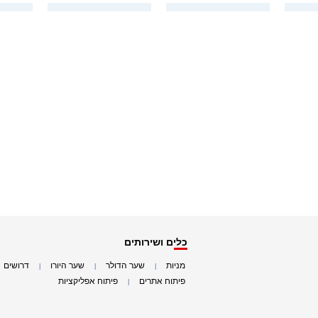
כלים ושירותים
מניות
שער הדולר
שער היורו
דרושים
|
|
|
|
פיתוח אתרים
פיתוח אפליקציות
|
|