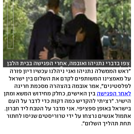
צפו בדברי נתניהו ואובמה, אחרי הפגישה בבית הלבן
(צילום: רויטרס, עדי ששתיאל)
"ראש הממשלה נתניהו ואני ניהלנו עכשיו דיון פורה
על מאמצינו המשותפים לקדם את השלום בין ישראל
hlsjs-lite: Network error
לפלסטינים", אמר אובמה בהצהרה מסכמת חריגה
לאחר הפגישה
בין האישים, כחלק מחידוש המשא ומתן
הישיר. "רציתי להקדיש כמה דקות כדי לדבר על העם
בישראל באופן ספציפי. אני מדבר על הטבח ליד חברון.
אתמול אנשים נרצחו על ידי טרוריסטים שניסו לחתור
תחת תהליך השלום".