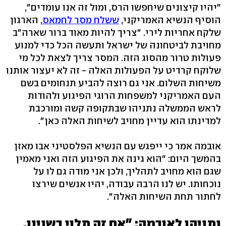
"יהיו קיצונים שיחפשו הרס, ומול זה אנו עומדים",
הוסיף הנשיא האמריקני,
ששלח מסר לחמאס
, הארגון
שלקח אחריות לירי. "צריך להיות מאוד ברור שארה"ב
מחויבת לביטחונה של ישראל ותעשה הכל כדי למנוע
פעולות טרור מהסוג הזה. המסר צריך לצאת לכל מי
שלוקח קרדיט על הפעולות האלה - זה לא יעצור אותנו
משיחות השלום. אני גם רוצה להביע תנחומים בשם
העם האמריקני למשפחות הרוגי הפיגוע ולהודות
לראש הממשלה נתניהו שבתקופה קשה ומורכבת
למדינתו הוא עדיין מחויב לשיחות האלה כאן".
אובמה אמר כי ייפגש עם הנשיא הפלסטיני אבו מאזן
בהמשך היום: "הוא גינה את הפיגוע הזה ואני מאמין
שגם הוא מחויב לתהליך, ולכן אני מודה גם לו על
נוכחותו. יש לנו הרבה עבודה, יהיו אנשים שירצו
לחתור תחת השיחות האלה".
נתניהו לאובמה: "אם זה תלוי בשנינו,