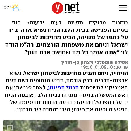
אובמה: "הטבח לא יעצור את
שיחות השלום"
בסיום הפגישה בבית הלבן הניח נשיא ארה"ב יד
על כתפו של נתניהו, הביע מחויבות לביטחון
ישראל וניחם את משפחות הנרצחים. רה"מ הודה
לו: "אתה אומר כל מה שחושב אדם הגון"
אטילה שומפלבי ויצחק בן-חורין
פורסם: 01.09.10, 19:56
הניח יד, ניחם והביע מחויבות לביטחון ישראל.
נשיא
ארצות-הברית, ברק אובמה, הביע תנחומים בשם העם
האמריקני למשפחות
הרוגי הפיגוע
, לאחר פגישתו עם
ראש הממשלה בנימין נתניהו בבית הלבן. אובמה הניח
יד על כתפו של נתניהו כהבעת תנחומים בסיומה של
הפגישה וכינה את פיגוע הירי "הטבח ליד חברון".