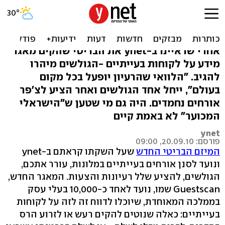
רשימה שחורה בבתי מלון?
"צריך לטפל בנבלות"
אחרי שראיינו ב-ynet את הבריטי שהקים מאגר
מידע על לקוחות בעייתיים -הגולשים מיהרו
להגיב. "הלוואי שהרעיון יופעל בכל מקום
בעולם", ייחל אחד הגולשים ואחר הציע לצ'פר
אורחים נחמדים. היה גם מי שטען ש"הישראלי
המכוער" לא באמת קיים
ynet
פורסם: 20.09.10, 09:00
המיזם הבריטי החדש
שעל השקתו קראתם ב-ynet
ונועד לסנן אורחים בעייתיים במלונות, עורר אתכם,
הגולשים, להציע שלל רעיונות והצעות. המאגר החדש,
Guestscan שמו, נועד לאחד כ-10,000 בעלי עסק
בממלכה המאוחדת, שיוכלו לדווח זה לזה על לקוחות
בעייתיים: כאלה שנוטים להקים רעש או לזרוע הרס