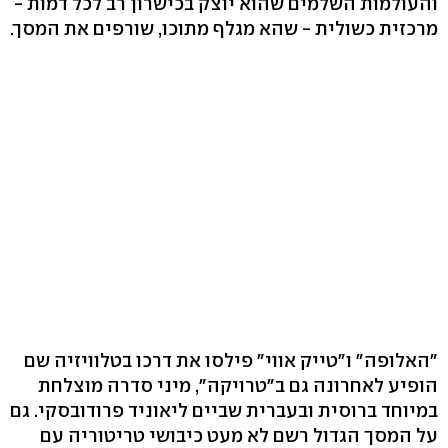
והעולמות השלמים שהוא יוצק בכישרון רב לכל דמות -
מרכזית כשולית - שהא מגלף מתוכו, שורפים את המסך.
"האלופה" ו"טייק אווי" פילסו את דרכו בטלוויזיה שם
הופיע לאחרונה גם ב"טרויקה", מיני סדרה מוצלחת
במיוחד ברוסית ובעברית שביים ליאוניד פרודובסקי. גם
על המסך הגדול רשם לא מעט כיבושי טריטוריה עם