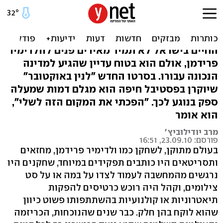
"אם אני לא שייך לפה, נולדתי
בטעות"
החיים בישראל לא תמיד מאירים פנים לוולדימיר
פרידמן, אולם הוא בטוח עדיין שהגיע למדינה
הנכונה עבורו. בסרטו החדש "לנין באוקטובר"
שיוקרן בפסטיבל חיפה הוא מגלם דמות שמעלה
ספק בנוגע לכך. "הפכתי את המקום הזה לשלי",
הוא אומר
מרב יודילוביץ'
פורסם: 23.09.10, 16:51
בעולם מתוקן, לשחקן כמו ולדימיר פרידמן, מחזאים
ותסריטאים היו כותבים תפקידים במיוחד, שחקנים היו
נרגשים מהמחשבה לעמוד לצדו על במה או על סט
צילומים, וקהל היה רוכש כרטיסים להפקות
תיאטרוניות או קולנועיות בהשתתפותו פשוט כיוון
שהוא לוקח בהן חלק. כבר שנים שהנוכחות, הכריזמה