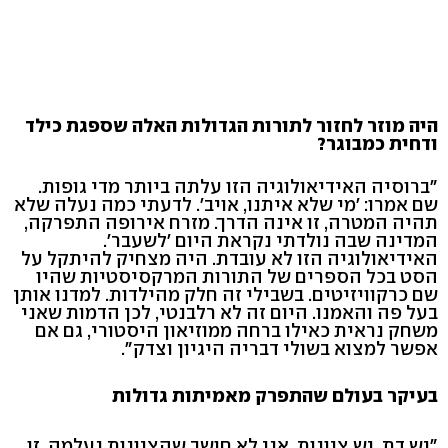
היה מוזר לחזור לתורות הגדולות האלה שספגת כילד
ודחית כמבוגר?
"ברוסיה האידיאולוגיה הזו עלתה ביותר מדי גופות.
שם אמרו: 'מי שלא איתנו, אויב'. לדעתי כמה נעלה שלא
תהיה המטרה, זו אינה הדרך. מזרח אירופה התפרקה,
המדינה שבה נולדתי נקראת היום 'לשעבר'.
האידיאולוגיה הזו לא עובדת. היה מצחיק להיתקל על
הסט בכל הספרים של התורות המרקסיסטיות שהיו
שם כרקוויזיטים. בשבילי זה חלק מהילדות. למדנו אותן
בעל פה והאמנו. היום זה לא רלבנטי, לכן הדמות שאני
משחק נראית כאילו ברחה ממוזיאון היסטורי, גם אם
אפשר למצוא בשולי דבריה היגיון וצדק".
בעיקר בעולם שהתפרק מאמיתות גדולות
"יש דת. יש ציונות. אני לא חושב שהציונות נעלמה. זו