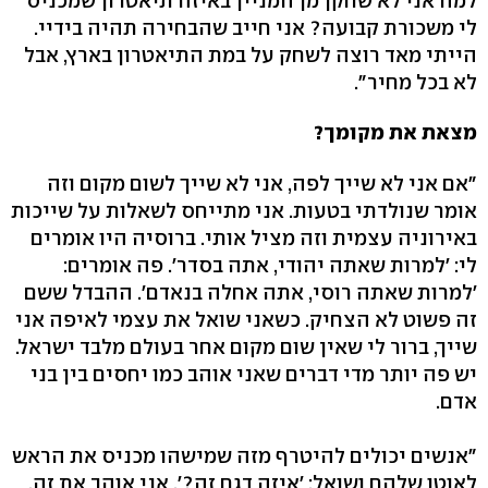
למה אני לא שחקן מן המניין באיזה תיאטרון שמכניס
לי משכורת קבועה? אני חייב שהבחירה תהיה בידיי.
הייתי מאד רוצה לשחק על במת התיאטרון בארץ, אבל
לא בכל מחיר".
מצאת את מקומך?
"אם אני לא שייך לפה, אני לא שייך לשום מקום וזה
אומר שנולדתי בטעות. אני מתייחס לשאלות על שייכות
באירוניה עצמית וזה מציל אותי. ברוסיה היו אומרים
לי: 'למרות שאתה יהודי, אתה בסדר'. פה אומרים:
'למרות שאתה רוסי, אתה אחלה בנאדם'. ההבדל ששם
זה פשוט לא הצחיק. כשאני שואל את עצמי לאיפה אני
שייך, ברור לי שאין שום מקום אחר בעולם מלבד ישראל.
יש פה יותר מדי דברים שאני אוהב כמו יחסים בין בני
אדם.
"אנשים יכולים להיטרף מזה שמישהו מכניס את הראש
לאוטו שלהם ושואל: 'איזה דגם זה?'. אני אוהב את זה.