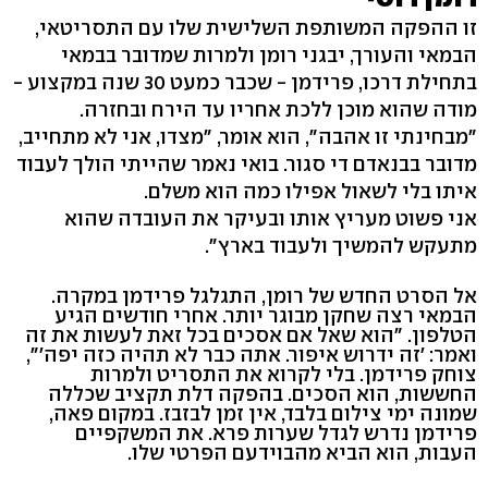
זו ההפקה המשותפת השלישית שלו עם התסריטאי,
הבמאי והעורך, יבגני רומן ולמרות שמדובר בבמאי
בתחילת דרכו, פרידמן - שכבר כמעט 30 שנה במקצוע -
מודה שהוא מוכן ללכת אחריו עד הירח ובחזרה.
"מבחינתי זו אהבה", הוא אומר, "מצדו, אני לא מתחייב,
מדובר בבנאדם די סגור. בואי נאמר שהייתי הולך לעבוד
איתו בלי לשאול אפילו כמה הוא משלם.
אני פשוט מעריץ אותו ובעיקר את העובדה שהוא
מתעקש להמשיך ולעבוד בארץ".
אל הסרט החדש של רומן, התגלגל פרידמן במקרה.
הבמאי רצה שחקן מבוגר יותר. אחרי חודשים הגיע
הטלפון. "הוא שאל אם אסכים בכל זאת לעשות את זה
ואמר: 'זה ידרוש איפור. אתה כבר לא תהיה כזה יפה'",
צוחק פרידמן. בלי לקרוא את התסריט ולמרות
החששות, הוא הסכים. בהפקה דלת תקציב שכללה
שמונה ימי צילום בלבד, אין זמן לבזבז. במקום פאה,
פרידמן נדרש לגדל שערות פרא. את המשקפיים
העבות, הוא הביא מהבוידעם הפרטי שלו.