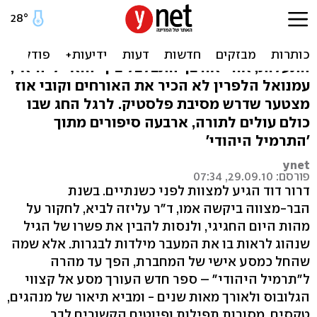
זכרונות מהבר מצווה שלי
יוסי שריד עלה לתורה בשמחת תורה ולא חש
התעלות, אורי אורבך התבלבל בין "הוא" ל"היא",
עמנואל הלפרין לא הכיר את האורחים וקובי אוז
מצטער שדרש מסיבת פלסטיק. לרגל החג שבו
כולם עולים לתורה, ארבעה סיפורים מתוך
'התרמיל היהודי'
ynet
פורסם: 29.09.10, 07:34
דרור דוד הגיע למצוות לפני כשנתיים. בשנת
הבר-מצווה ביקשה אמו, ד"ר עליזה לביא, לחקור על
מהות היום החגיגי, ולנסות להבין את פשרו של הגיל
שנהוג לראות בו את המעבר מילדות לבגרות. אלא שמה
שהחל כמסע אישי של המחברת, הפך עד מהרה
ל"תרמיל היהודי" – ספר חדש העורך מסע אל קצווי
הגלובוס ולאורך מאות שנים - ומביא תיאור של מנהגים,
טקסים, מסורות תפילות ופיוטים הקשורים לבר