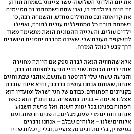
את יום הולדתי השלושה-עשר ציינתי בשמחת תורה;
זה היום שנולדתי בו, ואני שמח בשמחתה: גם מסיימים
את קריאתה וגם מתחילים מחדש, והשמחה רבה, כי
בשמחת תורה כל המתפללים עולים לתורה, ואפילו
ילדים עולים. והעלייה ההמונית הזאת מתאימה מאוד
להשקפת העולם שלי, שאינה מחבבת יחסנים היושבים
דרך קבע לכותל המזרח.
אלא שהחוויה הזאת לבדה ספק אם הייתה מחזירה
אותי לבית הכנסת. שני בניי הגיעו למצוות זה כבר,
והגיעה שעתי שלי להיפטר מעונשם. אוהבי שבת וחגים
אנחנו, שאותם אנחנו עושים בדרכנו, והיא אינה עוברת
בקניונים הפתוחים. כבודם של חגי ישראל ומועדיו הוא
אצלנו פנימה – בבית, במשפחה. גם התנ"ך הוא כספר
הפתוח בפנינו בכל ימות השנה, ואל פרשת השבוע
אנחנו חוזרים מדי פעם, מגלים בה פנים חדשות. ועם
אלוהים שלנו – אלוהים שבלב – אנחנו נדברים
במישרין, בלי מתווכים מקצועיים, ובלי הֵיכלות שהיו