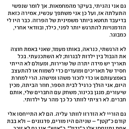
גם אני נהניתי, בעיקר מהמחמאות. אך לומר שנפשי
התעלתה אז, ועל כן אני משתפך עכשיו, אמירה כזאת
בדיעבד תחטא ביותר משמינית של הפרזה. כבר היו לי
הזדמנויות להתרגש יותר לפני, כילד, ובוודאי אחרי,
כמבוגר.
לא הרגשתי, כנראה, באותו מעמד, שאני באמת חוצה
את הגבול בין ילדות לבגרות; לא השתכנעתי. בכל
תאריך יש מידה יתרה של שרירות, ומעולם לא הייתי
חסיד של תאריכים ומועדים כדי לשמוח או להתעצב
באמצעותם או כדי לזכור משהו ומישהו. הרי למחרת
היום, אני הולך כרגיל לבית הספר, חוזר הביתה, מכין
שיעורים, מנגן בכינור, משחק עם החברים שלי, אותם
חברים. לא רציתי לוותר כל כך מהר על ילדותי.
גם הוריי לא הזדרזו לוותר עליה. הם לא התייחסו אלי
קודם כ"קטן" – שניהם היו מורים, פדגוגים – ולא בבת
אחת יתייחסו אלי כ"גדול", כ"איש"; אני גם לא זוכר