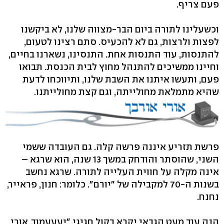
פעם צריף.
וכשעלינו לתורה ביום הבר-מצווה שלנו, לא ביקשנו
לפצות ולרצות, גם לא להכעיס. סתם רצינו לטעום,
להתנסות, עוד התנסות אחת. התנסינו, נשארנו בחיים,
וחיינו ממשיכים להתנהל מחוץ לבית הכנסת. תבואו
פעם, ותעשו איתנו את השבת שלנו, ותיווכחו לדעת
שהיא מתמלאת מחולייתה, וגם קצת מחולייתנו.
פרשת תזריע איננה פרשה קלה. גם העובדה ששמי
השני, שהוסתר והודחק במשך 13 שנה, הוא שרגא –
אינה מקלה על חווית העלייה לתורה. שרגא נחשב
בשנות ה-70 למקבילה של "יורם". כלומר: חנון, פראייר,
נחנח.
הנה עוד מעט הגבאי יקרא בקול חגיגי "יעעעמוד, אורי