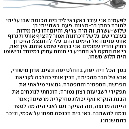
לפעמים אני עובר באקראי ליד בית הכנסת שבו עליתי
לתורה כחתן בר-מצווה. פעם, כשהייתי בן
שלוש-עשרה, זה היה צריף, והיום זהו בית מידות.
בעוברי שם, גל של זיכרונות אמור להציף אותי ולגרוף
אותי פנימה אל הימים ההם. עלי להתנצל: הזיכרון
רחוק והדיו עמומים, אני בקושי שומע אותם. אין זאת,
כי אם הטקס לא הטביע בי חותם עמוק במיוחד, ורישומו
היה קלוש משהו.
בסך הכל היה יפה, בהחלט יפה ונעים. אדון מישורי,
אבא של חבר מהכיתה, הכין אותי כהלכה לקריאת
הפרשה, המפטיר וההפטרה. גם אני מילאתי את
תפקידי לשביעות רצון גמורה: הוכחתי לנוכחים את
הבנת הנקרא ואף יכולת מוזיקלית מרשימה; אמי
הייתה מרוצה, וזה העיקר, וגם לאבי היה מה לספר
ובמה להשתבח. באי בית הכנסת טפחו על שכמי, וניכר
בהם שנהנו.